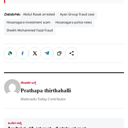
ವಿಷಯಗಳು:
Abdul Razak arrested
Ayan Group fraud case
Hosanagara investment scam
Hosanagara police news
Sheikh Mohammed Fazal fraud
W
F
X
T
ಹಂಚಿಕೊಳ್ಳಿ
ಲಿಂ
S
h
a
e
a
c
l
t
e
e
ಕ್
h
s
b
g
A
o
r
a
p
o
a
p
k
m
r
ಲೇಖಕರ ಬಗ್ಗೆ
e
Prathapa thirthahalli
Malenadu Today Contributor
ಹಿಂದಿನ ಸುದ್ದಿ