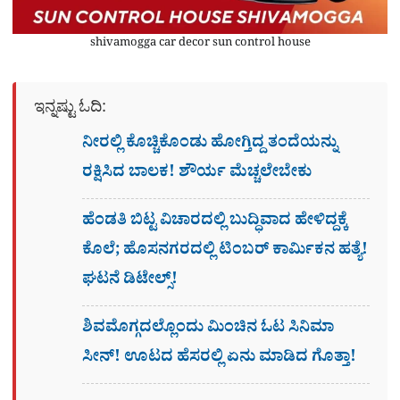
shivamogga car decor sun control house
ಇನ್ನಷ್ಟು ಓದಿ:
ನೀರಲ್ಲಿ ಕೊಚ್ಚಿಕೊಂಡು ಹೋಗ್ತಿದ್ದ ತಂದೆಯನ್ನು
ರಕ್ಷಿಸಿದ ಬಾಲಕ! ಶೌರ್ಯ ಮೆಚ್ಚಲೇಬೇಕು
ಹೆಂಡತಿ ಬಿಟ್ಟ ವಿಚಾರದಲ್ಲಿ ಬುದ್ಧಿವಾದ ಹೇಳಿದ್ದಕ್ಕೆ
ಕೊಲೆ; ಹೊಸನಗರದಲ್ಲಿ ಟಿಂಬರ್ ಕಾರ್ಮಿಕನ ಹತ್ಯೆ!
ಘಟನೆ ಡಿಟೇಲ್ಸ್!
ಶಿವಮೊಗ್ಗದಲ್ಲೊಂದು ಮಿಂಚಿನ ಓಟ ಸಿನಿಮಾ
ಸೀನ್! ಊಟದ ಹೆಸರಲ್ಲಿ ಏನು ಮಾಡಿದ ಗೊತ್ತಾ!