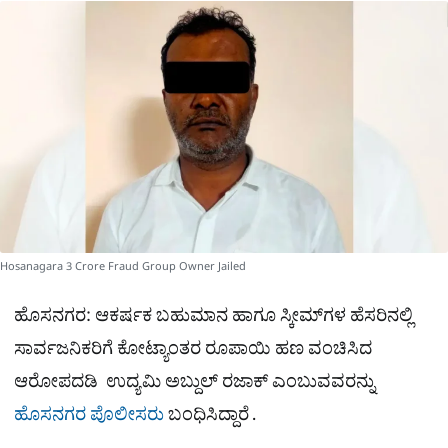
a
p
o
a
p
k
m
r
e
Hosanagara 3 Crore Fraud Group Owner Jailed
ಹೊಸನಗರ: ಆಕರ್ಷಕ ಬಹುಮಾನ ಹಾಗೂ ಸ್ಕೀಮ್‌ಗಳ ಹೆಸರಿನಲ್ಲಿ
ಸಾರ್ವಜನಿಕರಿಗೆ ಕೋಟ್ಯಾಂತರ ರೂಪಾಯಿ ಹಣ ವಂಚಿಸಿದ
ಆರೋಪದಡಿ ಉದ್ಯಮಿ ಅಬ್ದುಲ್ ರಜಾಕ್‌ ಎಂಬುವವರನ್ನು
ಹೊಸನಗರ
ಪೊಲೀಸರು
ಬಂಧಿಸಿದ್ದಾರೆ .