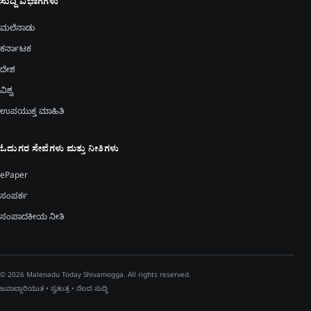
ಸುದ್ದಿ ವಿಭಾಗಗಳು
ಮಲೆನಾಡು
ಕರ್ನಾಟಕ
ದೇಶ
ವಿಶ್ವ
ಉಪಯುಕ್ತ ಮಾಹಿತಿ
ಓದುಗರ ಸೇವೆಗಳು ಮತ್ತು ನೀತಿಗಳು
ePaper
ಸಂಪರ್ಕ
ಸಂಪಾದಕೀಯ ನೀತಿ
© 2026 Malenadu Today Shivamogga. All rights reserved.
ಜವಾಬ್ದಾರಿಯುತ • ಸ್ವತಂತ್ರ • ನೆಲದ ಸುದ್ದಿ