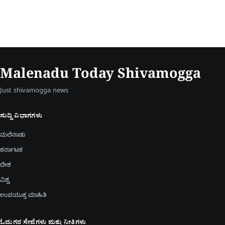
Malenadu Today Shivamogga
Just shivamogga news
ಸುದ್ದಿ ವಿಭಾಗಗಳು
ಮಲೆನಾಡು
ಕರ್ನಾಟಕ
ದೇಶ
ವಿಶ್ವ
ಉಪಯುಕ್ತ ಮಾಹಿತಿ
ಓದುಗರ ಸೇವೆಗಳು ಮತ್ತು ನೀತಿಗಳು