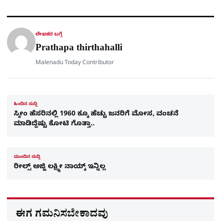
ಕ್
h
s
b
g
A
o
r
a
p
o
a
p
k
m
r
ಲೇಖಕರ ಬಗ್ಗೆ
e
Prathapa thirthahalli
Malenadu Today Contributor
ಹಿಂದಿನ ಸುದ್ದಿ
ಸ್ಕೀಂ ಹೆಸರಿನಲ್ಲಿ 1960 ಕ್ಕೂ ಹೆಚ್ಚು ಜನರಿಗೆ ಮೋಸ, ವಂಚನೆ
ಮಾಡಿದ್ದೆಷ್ಟು ಕೋಟಿ ಗೊತ್ತಾ..
ಮುಂದಿನ ಸುದ್ದಿ
ರೀಲ್ಸ್​​ ಅಜ್ಜಿ ಲಕ್ಷ್ಮೀ ನಾಯ್ಕ್​​ ಇನ್ನಿಲ್ಲ
ಈಗ ಗಮನಿಸಬೇಕಾದವು