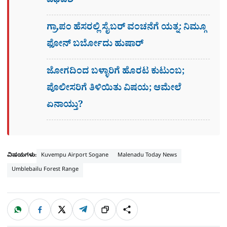
ವಿಧಿವಶ
ಗ್ರಾ,ಪಂ ಹೆಸರಲ್ಲಿ ಸೈಬ‌ರ್ ವಂಚನೆಗೆ ಯತ್ನ: ನಿಮ್ಗೂ
ಫೋನ್​ ಬರ್ಬೋದು ಹುಷಾರ್​​
ಜೋಗದಿಂದ ಬಳ್ಳಾರಿಗೆ ಹೊರಟ ಕುಟುಂಬ;
ಪೊಲೀಸರಿಗೆ ತಿಳಿಯಿತು ವಿಷಯ; ಆಮೇಲೆ
ಏನಾಯ್ತು?
ವಿಷಯಗಳು:
Kuvempu Airport Sogane
Malenadu Today News
Umblebailu Forest Range
W
F
X
T
ಹಂಚಿಕೊಳ್ಳಿ
ಲಿಂ
S
h
a
e
a
c
l
t
e
e