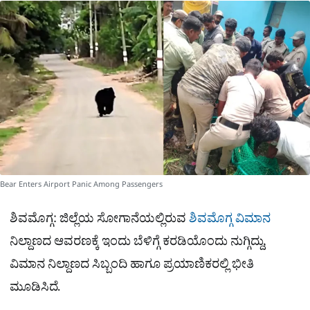
a
p
o
a
p
k
m
r
e
Bear Enters Airport Panic Among Passengers
ಶಿವಮೊಗ್ಗ: ಜಿಲ್ಲೆಯ ಸೋಗಾನೆಯಲ್ಲಿರುವ
ಶಿವಮೊಗ್ಗ
ವಿಮಾನ
ನಿಲ್ದಾಣದ ಆವರಣಕ್ಕೆ ಇಂದು ಬೆಳಿಗ್ಗೆ ಕರಡಿಯೊಂದು ನುಗ್ಗಿದ್ದು,
ವಿಮಾನ ನಿಲ್ದಾಣದ ಸಿಬ್ಬಂದಿ ಹಾಗೂ ಪ್ರಯಾಣಿಕರಲ್ಲಿ ಭೀತಿ
ಮೂಡಿಸಿದೆ.