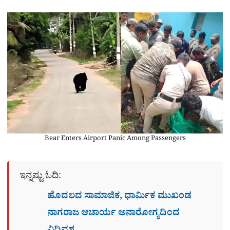
Bear Enters Airport Panic Among Passengers
ಇನ್ನಷ್ಟು ಓದಿ:
ಹೊದಲದ ಸಾಮಾಜಿಕ, ಧಾರ್ಮಿಕ ಮುಖಂಡ
ನಾಗರಾಜ ಆಚಾರ್ಯ ಅನಾರೋಗ್ಯದಿಂದ