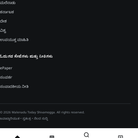
ಮಲೆನಾಡು
ಕರ್ನಾಟಕ
ದೇಶ
ವಿಶ್ವ
ಉಪಯುಕ್ತ ಮಾಹಿತಿ
ಓದುಗರ ಸೇವೆಗಳು ಮತ್ತು ನೀತಿಗಳು
ePaper
ಸಂಪರ್ಕ
ಸಂಪಾದಕೀಯ ನೀತಿ
© 2026 Malenadu Today Shivamogga. All rights reserved.
ಜವಾಬ್ದಾರಿಯುತ • ಸ್ವತಂತ್ರ • ನೆಲದ ಸುದ್ದಿ