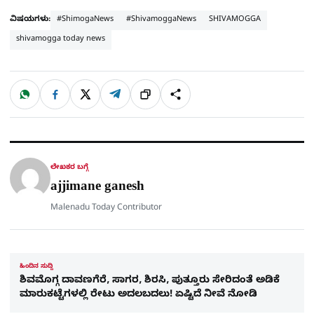
ವಿಷಯಗಳು:
#ShimogaNews
#ShivamoggaNews
SHIVAMOGGA
shivamogga today news
W
F
X
T
ಹಂಚಿಕೊಳ್ಳಿ
ಲಿಂ
S
h
a
e
a
c
l
t
e
e
ಕ್
h
s
b
g
A
o
r
a
p
o
a
p
k
m
r
ಲೇಖಕರ ಬಗ್ಗೆ
e
ajjimane ganesh
Malenadu Today Contributor
ಹಿಂದಿನ ಸುದ್ದಿ
ಶಿವಮೊಗ್ಗ ದಾವಣಗೆರೆ, ಸಾಗರ, ಶಿರಸಿ, ಪುತ್ತೂರು ಸೇರಿದಂತೆ ಅಡಿಕೆ
ಮಾರುಕಟ್ಟೆಗಳಲ್ಲಿ ರೇಟು ಅದಲಬದಲು! ಏಷ್ಟಿದೆ ನೀವೆ ನೋಡಿ