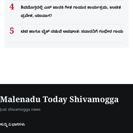
ಶಿವಮೊಗ್ಗದಲ್ಲಿ ಎಸ್​ ಜಾನಕಿ ಗೀತ ಗಾಯನ ಕಾರ್ಯಕ್ರಮ, ಉಚಿತ
ಪ್ರವೇಶ, ಯಾವಾಗ?
ಟಿಟಿ ಹಾಗೂ ಬೈಕ್ ನಡುವೆ ಅಪಘಾತ: ಸವಾರನಿಗೆ ಗಂಭೀರ ಗಾಯ
Malenadu Today Shivamogga
Just shivamogga news
ಸುದ್ದಿ ವಿಭಾಗಗಳು