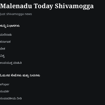
Malenadu Today Shivamogga
Just shivamogga news
ಸುದ್ದಿ ವಿಭಾಗಗಳು
ಮಲೆನಾಡು
ಕರ್ನಾಟಕ
ದೇಶ
ವಿಶ್ವ
ಉಪಯುಕ್ತ ಮಾಹಿತಿ
ಓದುಗರ ಸೇವೆಗಳು ಮತ್ತು ನೀತಿಗಳು
ePaper
ಸಂಪರ್ಕ
ಸಂಪಾದಕೀಯ ನೀತಿ