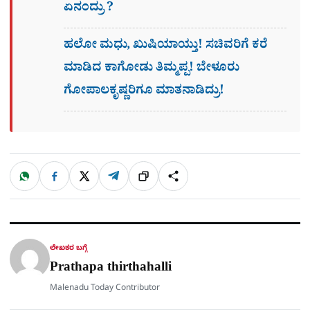
ಏನಂದ್ರು ?
ಹಲೋ ಮಧು, ಖುಷಿಯಾಯ್ತು! ಸಚಿವರಿಗೆ ಕರೆ
ಮಾಡಿದ ಕಾಗೋಡು ತಿಮ್ಮಪ್ಪ! ಬೇಳೂರು
ಗೋಪಾಲಕೃಷ್ಣರಿಗೂ ಮಾತನಾಡಿದ್ರು!
W
F
X
T
ಹಂಚಿಕೊಳ್ಳಿ
ಲಿಂ
S
h
a
e
a
c
l
t
e
e
ಕ್
h
s
b
g
A
o
r
a
p
o
a
p
k
m
r
ಲೇಖಕರ ಬಗ್ಗೆ
e
Prathapa thirthahalli
Malenadu Today Contributor