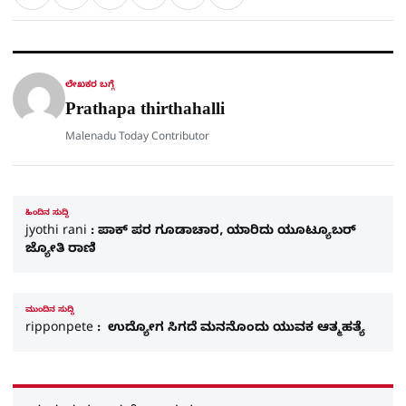
ಲಿಂ
S
h
a
e
a
c
l
t
e
e
ಕ್
h
s
b
g
A
o
r
a
p
o
a
p
k
m
r
ಲೇಖಕರ ಬಗ್ಗೆ
e
Prathapa thirthahalli
Malenadu Today Contributor
ಹಿಂದಿನ ಸುದ್ದಿ
jyothi rani : ಪಾಕ್​ ಪರ ಗೂಡಾಚಾರ, ಯಾರಿದು ಯೂಟ್ಯೂಬರ್​
ಜ್ಯೋತಿ ರಾಣಿ
ಮುಂದಿನ ಸುದ್ದಿ
ripponpete : ಉದ್ಯೋಗ ಸಿಗದೆ ಮನನೊಂದು ಯುವಕ ಆತ್ಮಹತ್ಯೆ