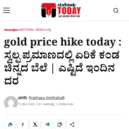
Skip to content
ಮುಖಪುಟ
›
NATIONAL NEWS
›
ಸುದ್ದಿ
gold price hike today :
ಸ್ವಲ್ಪ ಪ್ರಮಾಣದಲ್ಲಿ ಏರಿಕೆ ಕಂಡ
ಚಿನ್ನದ ಬೆಲೆ | ಎಷ್ಟಿದೆ ಇಂದಿನ
ದರ
ವರದಿ:
Prathapa thirthahalli
19 ಮೇ 2025, 2:01 ಅಪರಾಹ್ನ · 2 ನಿಮಿಷ ಓದು
W
F
X
T
ಹಂಚಿಕೊಳ್ಳಿ
ಲಿಂ
S
h
a
e