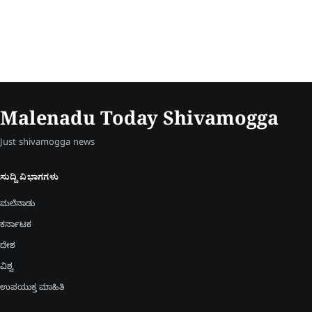
Malenadu Today Shivamogga
Just shivamogga news
ಸುದ್ದಿ ವಿಭಾಗಗಳು
ಮಲೆನಾಡು
ಕರ್ನಾಟಕ
ದೇಶ
ವಿಶ್ವ
ಉಪಯುಕ್ತ ಮಾಹಿತಿ