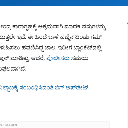
ದ್ರ ಕಾರಾಗೃಹಕ್ಕೆ ಅಕ್ರಮವಾಗಿ ಮಾದಕ ವಸ್ತುಗಳನ್ನು
ತ್ತಲೇ ಇದೆ. ಈ ಹಿಂದೆ ಬಾಳೆ ಹಣ್ಣಿನ ದಿಂಡು ಗಮ್​
ಾ ಕಳುಹಿಸಲು ಹವಣಿಸಿದ್ದ ಜಾಲ, ಇದೀಗ ಬ್ಲಾಂಕೆಟ್​ನಲ್ಲಿ
ಾನ್ ಮಾಡಿತ್ತು. ಆದರೆ,
ಪೊಲೀಸರು
ಸಮಯ
ವಿಫಲವಾಗಿದೆ.
್ದಾಣಕ್ಕೆ ಸಂಬಂಧಿಸಿದಂತೆ ಬಿಗ್​ ಅಪ್​ಡೇಟ್
VERTISEMENT