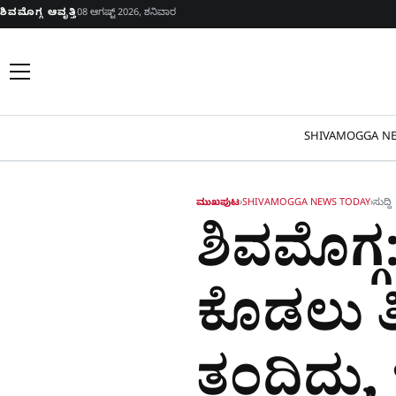
Skip to content
ಶಿವಮೊಗ್ಗ ಆವೃತ್ತಿ
08 ಆಗಷ್ಟ್ 2026, ಶನಿವಾರ
SHIVAMOGGA NE
ಮುಖಪುಟ
›
SHIVAMOGGA NEWS TODAY
›
ಸುದ್ದಿ
ಶಿವಮೊಗ್ಗ
ಕೊಡಲು ತಿ
ತಂದಿದ್ರು