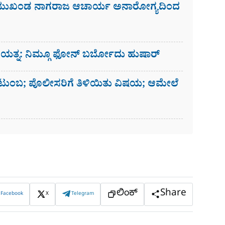
 ಮುಖಂಡ ನಾಗರಾಜ ಆಚಾರ್ಯ ಅನಾರೋಗ್ಯದಿಂದ
ಗೆ ಯತ್ನ: ನಿಮ್ಗೂ ಫೋನ್​ ಬರ್ಬೋದು ಹುಷಾರ್​​
ಟುಂಬ; ಪೊಲೀಸರಿಗೆ ತಿಳಿಯಿತು ವಿಷಯ; ಆಮೇಲೆ
ಲಿಂಕ್
Share
Facebook
X
Telegram