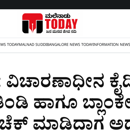
WS TODAY
MALNAD SUDDI
BANGALORE NEWS TODAY
INFORMATION NEW
: ವಿಚಾರಣಾಧೀನ ಕೈದ
ಂಡಿ ಹಾಗೂ ಬ್ಲಾಂಕೇ
, ಚೆಕ್​ ಮಾಡಿದಾಗ ಅದ