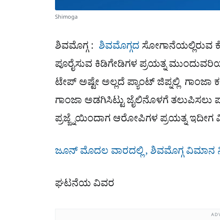
Shimoga
ಶಿವಮೊಗ್ಗ :
ಶಿವಮೊಗ್ಗದ
ಸೋಗಾನೆಯಲ್ಲಿರುವ ಕೇಂ
ಪೂರೈಸುವ ಕಿಡಿಗೇಡಿಗಳ ಪ್ರಯತ್ನ ಮುಂದುವರಿಯು
ಟೇಪ್​​ ಅಷ್ಟೇ ಅಲ್ಲದೆ ಪ್ಯಾಂಟ್​ ಜಿಪ್ನಲ್ಲಿ ಗಾಂಜ
ಗಾಂಜಾ ಅಡಗಿಸಿಟ್ಟು ಜೈಲಿನೊಳಗೆ ತಲುಪಿಸಲು ಪ್ಲ
ಪ್ರಜ್ಙ್ನೆಯಿಂದಾಗ ಆರೋಪಿಗಳ ಪ್ರಯತ್ನ ಇದೀಗ 
ಜೂನ್ ಮೊದಲ ವಾರದಲ್ಲಿ , ಶಿವಮೊಗ್ಗ ವಿಮಾನ ನಿಲ
ಘಟನೆಯ ವಿವರ
AD