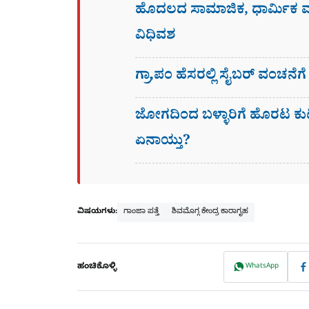
ಹೊದಲದ ಸಾಮಾಜಿಕ, ಧಾರ್ಮಿಕ
ವಿಧಿವಶ
ಗ್ರಾ,ಪಂ ಹೆಸರಲ್ಲಿ ಸೈಬ‌ರ್ ವಂಚನೆ
ಜೋಗದಿಂದ ಬಳ್ಳಾರಿಗೆ ಹೊರಟ ಕು
ಏನಾಯ್ತು?
ವಿಷಯಗಳು:
ಗಾಂಜಾ ಪತ್ತೆ
ಶಿವಮೊಗ್ಗ ಕೇಂದ್ರ ಕಾರಾಗೃಹ
ಹಂಚಿಕೊಳ್ಳಿ
WhatsApp