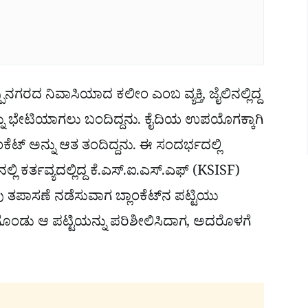
ನಗರದ ನಿವಾಸಿಯಾದ ಕಲೀಂ ಎಂಬ ವ್ಯಕ್ತಿ, ಜೈಲಿನಲ್ಲಿದ್ದ
ು ಭೇಟಿಯಾಗಲು ಬಂದಿದ್ದನು. ಕೈದಿಯ ಉಪಯೊಗಕ್ಕಾಗಿ
ಂಕೆಟ್ ಅನ್ನು ಆತ ತಂದಿದ್ದನು. ಈ ಸಂದರ್ಭದಲ್ಲಿ
ಲಿ ಕರ್ತವ್ಯದಲ್ಲಿದ್ದ ಕೆ.ಎಸ್.ಐ.ಎಸ್.ಎಫ್ (KSISF)
 ತಪಾಸಣೆ ನಡೆಸುವಾಗ ಬ್ಲಾಂಕೆಟ್‌ನ ಪಟ್ಟಿಯು
ಗೊಂಡು ಆ ಪಟ್ಟಿಯನ್ನು ಪರಿಶೀಲಿಸಿದಾಗ, ಅದರೊಳಗೆ