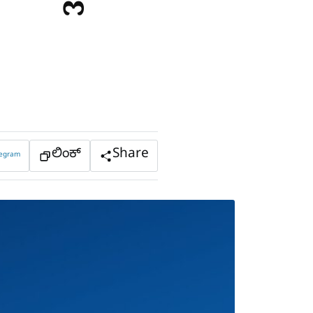
ಲಿಂಕ್
Share
legram