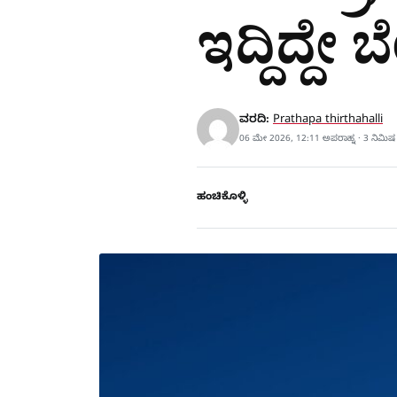
ಇದ್ದಿದ್ದೇ ಬ
ವರದಿ:
Prathapa thirthahalli
06 ಮೇ 2026, 12:11 ಅಪರಾಹ್ನ · 3 ನಿಮಿ
ಹಂಚಿಕೊಳ್ಳಿ