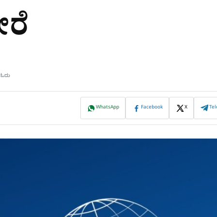
ೇರೆ
ಷ ಓದು
WhatsApp
Facebook
X
Te