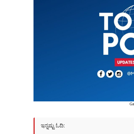
Ga
ಇನ್ನಷ್ಟು ಓದಿ: