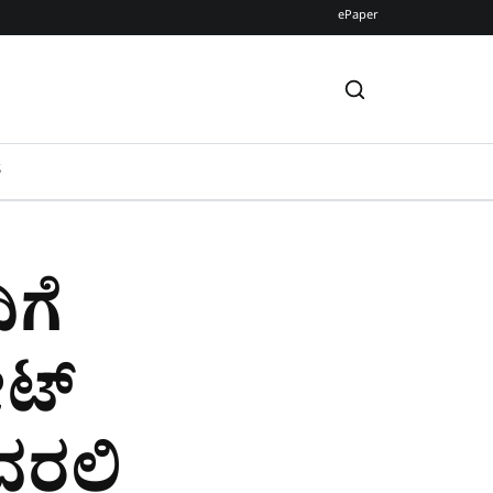
ePaper
S
ಿಗೆ
ಟ್​
ರಲ್ಲಿ