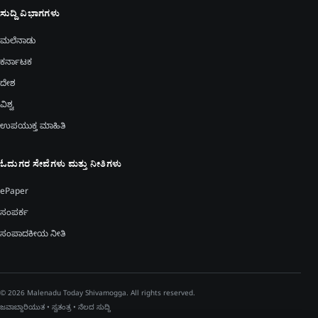
ಸುದ್ದಿ ವಿಭಾಗಗಳು
ಮಲೆನಾಡು
ಕರ್ನಾಟಕ
ದೇಶ
ವಿಶ್ವ
ಉಪಯುಕ್ತ ಮಾಹಿತಿ
ಓದುಗರ ಸೇವೆಗಳು ಮತ್ತು ನೀತಿಗಳು
ePaper
ಸಂಪರ್ಕ
ಸಂಪಾದಕೀಯ ನೀತಿ
© 2026 Malenadu Today Shivamogga. All rights reserved.
ಜವಾಬ್ದಾರಿಯುತ • ಸ್ವತಂತ್ರ • ನೆಲದ ಸುದ್ದಿ