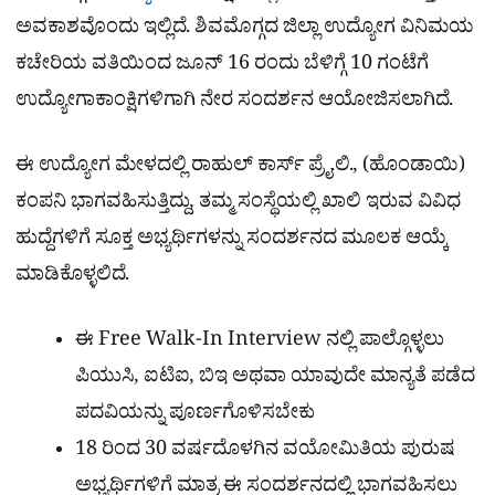
ಅವಕಾಶವೊಂದು ಇಲ್ಲಿದೆ. ಶಿವಮೊಗ್ಗದ ಜಿಲ್ಲಾ ಉದ್ಯೋಗ ವಿನಿಮಯ
ಕಚೇರಿಯ ವತಿಯಿಂದ ಜೂನ್ 16 ರಂದು ಬೆಳಿಗ್ಗೆ 10 ಗಂಟೆಗೆ
ಉದ್ಯೋಗಾಕಾಂಕ್ಷಿಗಳಿಗಾಗಿ ನೇರ ಸಂದರ್ಶನ ಆಯೋಜಿಸಲಾಗಿದೆ.
ಈ ಉದ್ಯೋಗ ಮೇಳದಲ್ಲಿ ರಾಹುಲ್ ಕಾರ್ಸ್ ಪ್ರೈ.ಲಿ., (ಹೊಂಡಾಯಿ)
ಕಂಪನಿ ಭಾಗವಹಿಸುತ್ತಿದ್ದು, ತಮ್ಮ ಸಂಸ್ಥೆಯಲ್ಲಿ ಖಾಲಿ ಇರುವ ವಿವಿಧ
ಹುದ್ದೆಗಳಿಗೆ ಸೂಕ್ತ ಅಭ್ಯರ್ಥಿಗಳನ್ನು ಸಂದರ್ಶನದ ಮೂಲಕ ಆಯ್ಕೆ
ಮಾಡಿಕೊಳ್ಳಲಿದೆ.
ಈ Free Walk-In Interview ನಲ್ಲಿ ಪಾಲ್ಗೊಳ್ಳಲು
ಪಿಯುಸಿ, ಐಟಿಐ, ಬಿಇ ಅಥವಾ ಯಾವುದೇ ಮಾನ್ಯತೆ ಪಡೆದ
ಪದವಿಯನ್ನು ಪೂರ್ಣಗೊಳಿಸಬೇಕು
18 ರಿಂದ 30 ವರ್ಷದೊಳಗಿನ ವಯೋಮಿತಿಯ ಪುರುಷ
ಅಭ್ಯರ್ಥಿಗಳಿಗೆ ಮಾತ್ರ ಈ ಸಂದರ್ಶನದಲ್ಲಿ ಭಾಗವಹಿಸಲು