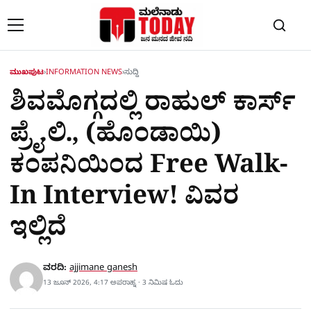
Skip to content
ಮುಖಪುಟ
›
INFORMATION NEWS
›
ಸುದ್ದಿ
ಶಿವಮೊಗ್ಗದಲ್ಲಿ ರಾಹುಲ್ ಕಾರ್ಸ್
ಪ್ರೈ.ಲಿ., (ಹೊಂಡಾಯಿ)
ಕಂಪನಿಯಿಂದ Free Walk-
In Interview! ವಿವರ
ಇಲ್ಲಿದೆ
ವರದಿ:
ajjimane ganesh
13 ಜೂನ್ 2026, 4:17 ಅಪರಾಹ್ನ · 3 ನಿಮಿಷ ಓದು