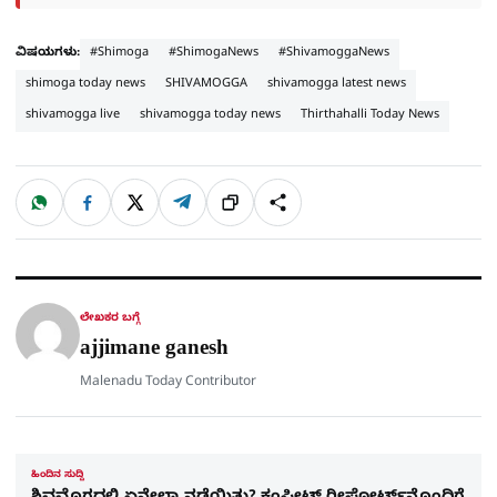
ವಿಷಯಗಳು:
#Shimoga
#ShimogaNews
#ShivamoggaNews
shimoga today news
SHIVAMOGGA
shivamogga latest news
shivamogga live
shivamogga today news
Thirthahalli Today News
W
F
X
T
ಹಂಚಿಕೊಳ್ಳಿ
ಲಿಂ
S
h
a
e
a
c
l
t
e
e
ಕ್
h
s
b
g
A
o
r
a
p
o
a
p
k
m
r
ಲೇಖಕರ ಬಗ್ಗೆ
e
ajjimane ganesh
Malenadu Today Contributor
ಹಿಂದಿನ ಸುದ್ದಿ