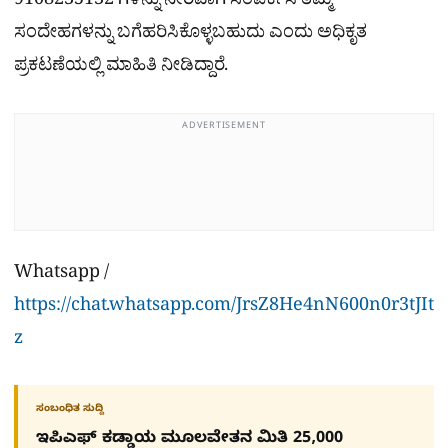
9108235132 ಗಳನ್ನು ನೇರವಾಗಿ ಸಂಪರ್ಕಿಸಿ ತಮ್ಮ
ಸಂದೇಹಗಳನ್ನು ಬಗೆಹರಿಸಿಕೊಳ್ಳಬಹುದು ಎಂದು ಅಧಿಕೃತ
ಪ್ರಕಟಣೆಯಲ್ಲಿ ಮಾಹಿತಿ ನೀಡಿದ್ದಾರೆ.
ADVERTISEMENT
Whatsapp /
https://chat.whatsapp.com/JrsZ8He4nN600n0r3tJIt
z
ಸಂಬಂಧಿತ ಸುದ್ದಿ
ಇಪಿಎಫ್ ಕಡ್ಡಾಯ ಮೂಲವೇತನ ಮಿತಿ 25,000