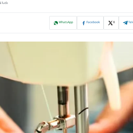
ಿಷ ಓದು
WhatsApp
Facebook
X
Te