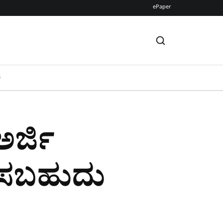
ePaper
S
ಅರ್ಜಿ
್ಲಿಸಬಹುದು