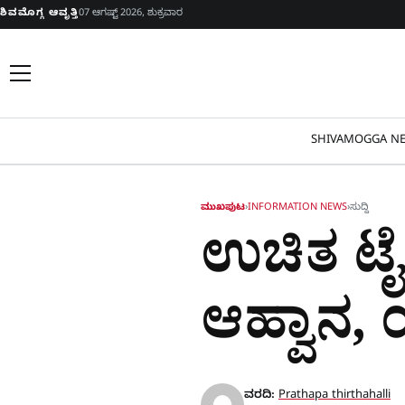
Skip to content
ಶಿವಮೊಗ್ಗ ಆವೃತ್ತಿ
07 ಆಗಷ್ಟ್ 2026, ಶುಕ್ರವಾರ
SHIVAMOGGA NE
ಮುಖಪುಟ
›
INFORMATION NEWS
›
ಸುದ್ದಿ
ಉಚಿತ ಟೈಲ
ಆಹ್ವಾನ, 
ವರದಿ:
Prathapa thirthahalli