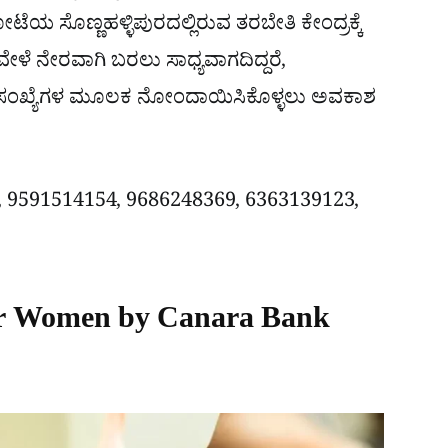
ಟೆಯ ಸೊಣ್ಣಹಳ್ಳಿಪುರದಲ್ಲಿರುವ ತರಬೇತಿ ಕೇಂದ್ರಕ್ಕೆ
ಳೆ ನೇರವಾಗಿ ಬರಲು ಸಾಧ್ಯವಾಗದಿದ್ದರೆ,
ಣಿ ಸಂಖ್ಯೆಗಳ ಮೂಲಕ ನೋಂದಾಯಿಸಿಕೊಳ್ಳಲು ಅವಕಾಶ
0, 9591514154, 9686248369, 6363139123,
for Women by Canara Bank