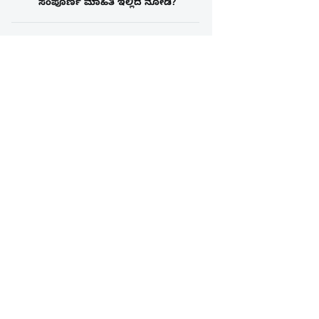
ಸಂಪೂರ್ಣ ಮಾಹಿತಿ ಇಲ್ಲಿದೆ ನೋಡಿ?