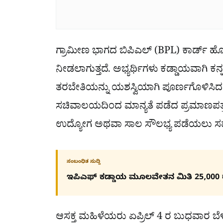
ಗ್ರಾಮೀಣ ಭಾಗದ ಬಿಪಿಎಲ್ (BPL) ಕಾರ್ಡ್ ಹೊಂದ
ನೀಡಲಾಗುತ್ತದೆ. ಅಭ್ಯರ್ಥಿಗಳು ಕಡ್ಡಾಯವಾಗಿ ಕ
ತರಬೇತಿಯನ್ನು ಯಶಸ್ವಿಯಾಗಿ ಪೂರ್ಣಗೊಳಿಸಿದ
ಸಚಿವಾಲಯದಿಂದ ಮಾನ್ಯತೆ ಪಡೆದ ಪ್ರಮಾಣಪತ್ರವನ
ಉದ್ಯೋಗ ಅಥವಾ ಸಾಲ ಸೌಲಭ್ಯ ಪಡೆಯಲು ಸ
ಸಂಬಂಧಿತ ಸುದ್ದಿ
ಇಪಿಎಫ್ ಕಡ್ಡಾಯ ಮೂಲವೇತನ ಮಿತಿ 25,000 
ಆಸಕ್ತ ಮಹಿಳೆಯರು ಏಪ್ರಿಲ್​ 4 ರ ಬುಧವಾರ ಬೆಳಿ