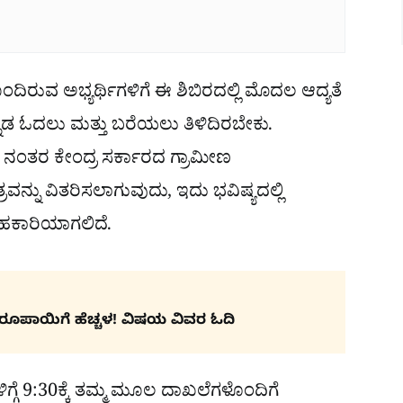
ಿರುವ ಅಭ್ಯರ್ಥಿಗಳಿಗೆ ಈ ಶಿಬಿರದಲ್ಲಿ ಮೊದಲ ಆದ್ಯತೆ
ನ್ನಡ ಓದಲು ಮತ್ತು ಬರೆಯಲು ತಿಳಿದಿರಬೇಕು.
 ನಂತರ ಕೇಂದ್ರ ಸರ್ಕಾರದ ಗ್ರಾಮೀಣ
್ನು ವಿತರಿಸಲಾಗುವುದು, ಇದು ಭವಿಷ್ಯದಲ್ಲಿ
ಹಕಾರಿಯಾಗಲಿದೆ.
ರೂಪಾಯಿಗೆ ಹೆಚ್ಚಳ! ವಿಷಯ ವಿವರ ಓದಿ
ಗ್ಗೆ 9:30ಕ್ಕೆ ತಮ್ಮ ಮೂಲ ದಾಖಲೆಗಳೊಂದಿಗೆ