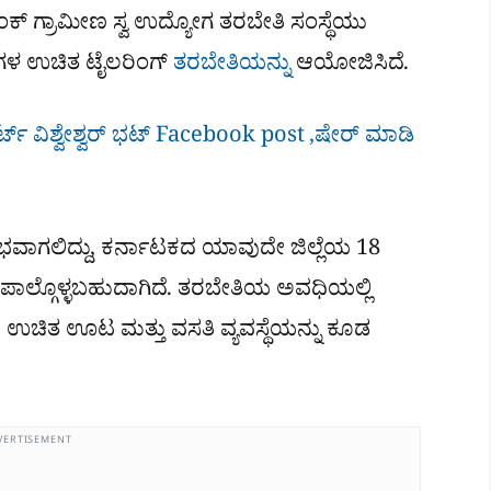
ಾಂಕ್ ಗ್ರಾಮೀಣ ಸ್ವ ಉದ್ಯೋಗ ತರಬೇತಿ ಸಂಸ್ಥೆಯು
ನಗಳ ಉಚಿತ ಟೈಲರಿಂಗ್
ತರಬೇತಿಯನ್ನು
ಆಯೋಜಿಸಿದೆ.
್​ ವಿಶ್ವೇಶ್ವರ್​ ಭಟ್​ Facebook post ,ಷೇರ್ ಮಾಡಿ
ರಂಭವಾಗಲಿದ್ದು, ಕರ್ನಾಟಕದ ಯಾವುದೇ ಜಿಲ್ಲೆಯ 18
ಲ್ಗೊಳ್ಳಬಹುದಾಗಿದೆ. ತರಬೇತಿಯ ಅವಧಿಯಲ್ಲಿ
ದೆ, ಉಚಿತ ಊಟ ಮತ್ತು ವಸತಿ ವ್ಯವಸ್ಥೆಯನ್ನು ಕೂಡ
VERTISEMENT