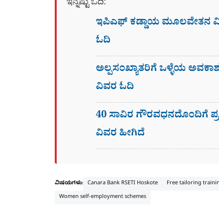
ಇನ್ನಷ್ಟು ಓದಿ:
ಇಪಿಎಫ್ ಕಡ್ಡಾಯ ಮೂಲವೇತನ ಮಿತ
ಓದಿ
ಅಲ್ಪಸಂಖ್ಯಾತರಿಗೆ ಒಳ್ಳೆಯ ಅವಕಾಶ
ವಿವರ ಓದಿ
40 ಸಾವಿರ ಗೌರವಧನದೊಂದಿಗೆ ಪ್ರತಿ 
ವಿವರ ಹೀಗಿದೆ
ವಿಷಯಗಳು:
Canara Bank RSETI Hoskote
Free tailoring train
Women self-employment schemes