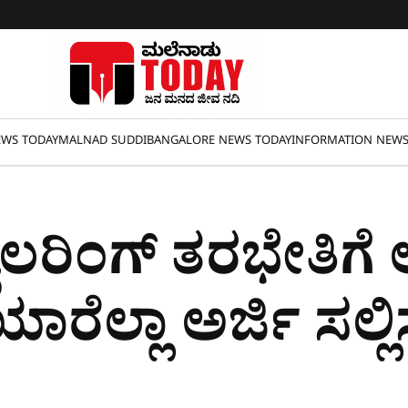
WS TODAY
MALNAD SUDDI
BANGALORE NEWS TODAY
INFORMATION NEW
ರಿಂಗ್​ ತರಭೇತಿಗೆ 
ಯಾರೆಲ್ಲಾ ಅರ್ಜಿ ಸಲ