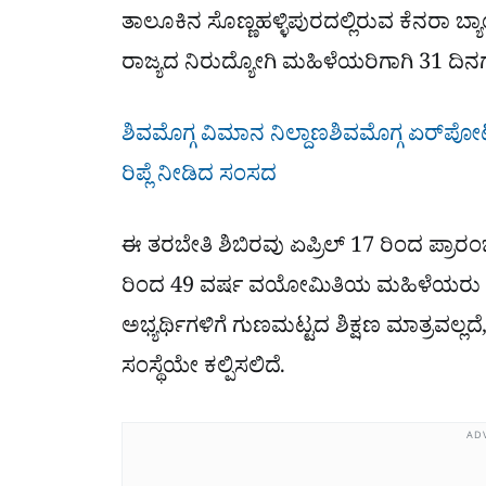
ತಾಲೂಕಿನ ಸೊಣ್ಣಹಳ್ಳಿಪುರದಲ್ಲಿರುವ ಕೆನರಾ ಬ್ಯ
ರಾಜ್ಯದ ನಿರುದ್ಯೋಗಿ ಮಹಿಳೆಯರಿಗಾಗಿ 31 ದಿ
ಶಿವಮೊಗ್ಗ ವಿಮಾನ ನಿಲ್ದಾಣಶಿವಮೊಗ್ಗ ಏರ್​ಪೋರ್ಟ
ರಿಪ್ಲೆ ನೀಡಿದ ಸಂಸದ
ಈ ತರಬೇತಿ ಶಿಬಿರವು ಏಪ್ರಿಲ್ 17 ರಿಂದ ಪ್ರಾ
ರಿಂದ 49 ವರ್ಷ ವಯೋಮಿತಿಯ ಮಹಿಳೆಯರು ಪಾ
ಅಭ್ಯರ್ಥಿಗಳಿಗೆ ಗುಣಮಟ್ಟದ ಶಿಕ್ಷಣ ಮಾತ್ರವಲ್ಲ
ಸಂಸ್ಥೆಯೇ ಕಲ್ಪಿಸಲಿದೆ.
AD