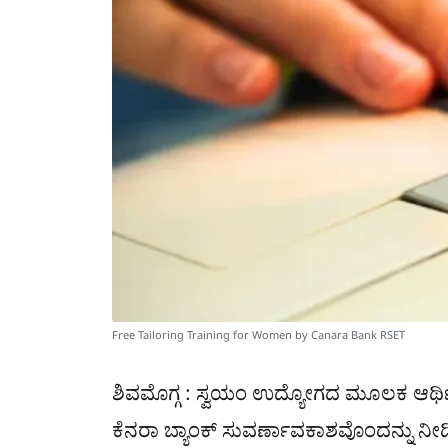
Free Tailoring Training for Women by Canara Bank RSET
ಶಿವಮೊಗ್ಗ : ಸ್ವಯಂ ಉದ್ಯೋಗದ ಮೂಲಕ ಆರ್
ಕೆನರಾ ಬ್ಯಾಂಕ್ ಸುವರ್ಣಾವಕಾಶವೊಂದನ್ನು ನೀಡ