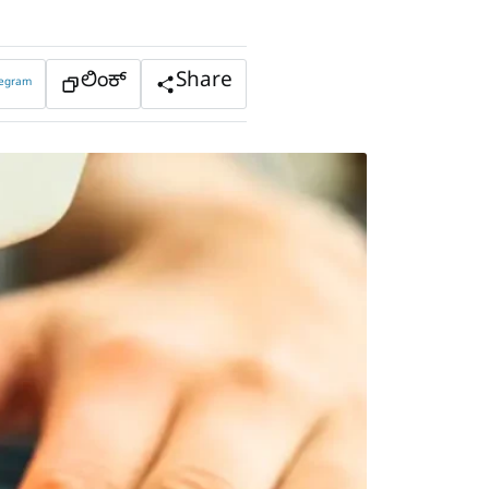
ಲಿಂಕ್
Share
legram