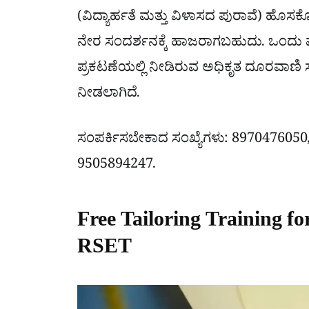
(ವಿದ್ಯಾರ್ಹತೆ ಮತ್ತು ವಿಳಾಸದ ಪುರಾವೆ) ಹೊಸಕೋ
ನೇರ ಸಂದರ್ಶನಕ್ಕೆ ಹಾಜರಾಗಬಹುದು. ಒಂದು ವೇ
ಪ್ರಕಟಣೆಯಲ್ಲಿ ನೀಡಿರುವ ಅಧಿಕೃತ ದೂರವಾ
ನೀಡಲಾಗಿದೆ.
ಸಂಪರ್ಕಿಸಬೇಕಾದ ಸಂಖ್ಯೆಗಳು: 897047605
9505894247.
Free Tailoring Training 
RSET