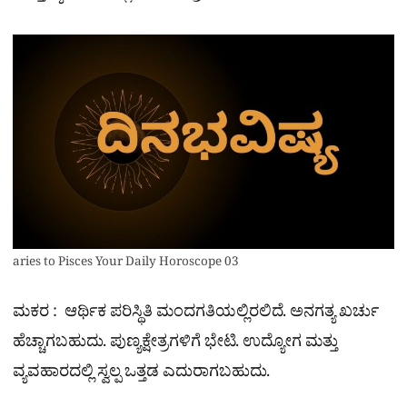
aries to Pisces Your Daily Horoscope 03
ಮಕರ : ಆರ್ಥಿಕ ಪರಿಸ್ಥಿತಿ ಮಂದಗತಿಯಲ್ಲಿರಲಿದೆ. ಅನಗತ್ಯ ಖರ್ಚು
ಹೆಚ್ಚಾಗಬಹುದು. ಪುಣ್ಯಕ್ಷೇತ್ರಗಳಿಗೆ ಭೇಟಿ. ಉದ್ಯೋಗ ಮತ್ತು
ವ್ಯವಹಾರದಲ್ಲಿ ಸ್ವಲ್ಪ ಒತ್ತಡ ಎದುರಾಗಬಹುದು.