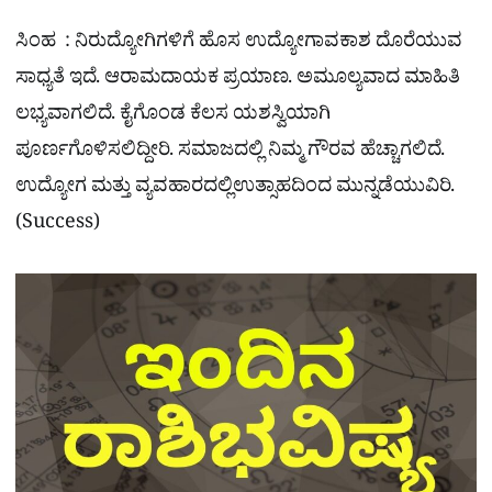
ಸಿಂಹ : ನಿರುದ್ಯೋಗಿಗಳಿಗೆ ಹೊಸ ಉದ್ಯೋಗಾವಕಾಶ ದೊರೆಯುವ
ಸಾಧ್ಯತೆ ಇದೆ. ಆರಾಮದಾಯಕ ಪ್ರಯಾಣ. ಅಮೂಲ್ಯವಾದ ಮಾಹಿತಿ
ಲಭ್ಯವಾಗಲಿದೆ. ಕೈಗೊಂಡ ಕೆಲಸ ಯಶಸ್ವಿಯಾಗಿ
ಪೂರ್ಣಗೊಳಿಸಲಿದ್ದೀರಿ. ಸಮಾಜದಲ್ಲಿ ನಿಮ್ಮ ಗೌರವ ಹೆಚ್ಚಾಗಲಿದೆ.
ಉದ್ಯೋಗ ಮತ್ತು ವ್ಯವಹಾರದಲ್ಲಿ
ಉತ್ಸಾಹದಿಂದ ಮುನ್ನಡೆಯುವಿರಿ.
(Success)