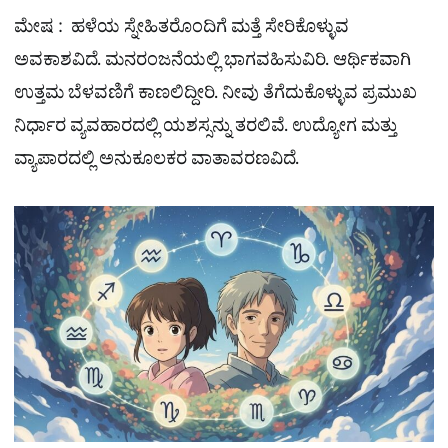
ಮೇಷ : ಹಳೆಯ ಸ್ನೇಹಿತರೊಂದಿಗೆ ಮತ್ತೆ ಸೇರಿಕೊಳ್ಳುವ
ಅವಕಾಶವಿದೆ. ಮನರಂಜನೆಯಲ್ಲಿ ಭಾಗವಹಿಸುವಿರಿ. ಆರ್ಥಿಕವಾಗಿ
ಉತ್ತಮ ಬೆಳವಣಿಗೆ ಕಾಣಲಿದ್ದೀರಿ. ನೀವು ತೆಗೆದುಕೊಳ್ಳುವ ಪ್ರಮುಖ
ನಿರ್ಧಾರ ವ್ಯವಹಾರದಲ್ಲಿ ಯಶಸ್ಸನ್ನು ತರಲಿವೆ. ಉದ್ಯೋಗ ಮತ್ತು
ವ್ಯಾಪಾರದಲ್ಲಿ ಅನುಕೂಲಕರ ವಾತಾವರಣವಿದೆ.