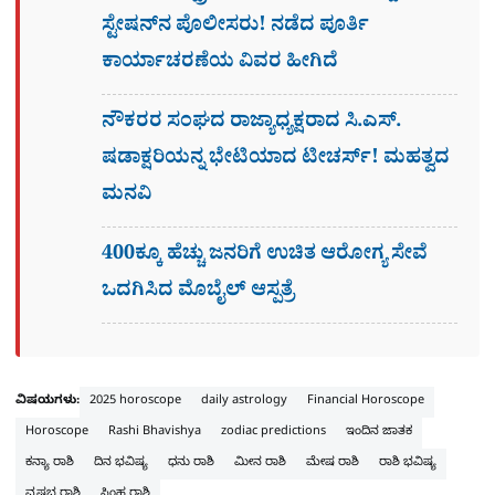
ಸ್ಟೇಷನ್​ನ ಪೊಲೀಸರು! ನಡೆದ ಪೂರ್ತಿ
ಕಾರ್ಯಾಚರಣೆಯ ವಿವರ ಹೀಗಿದೆ
ನೌಕರರ ಸಂಘದ ರಾಜ್ಯಾಧ್ಯಕ್ಷರಾದ ಸಿ.ಎಸ್.
ಷಡಾಕ್ಷರಿಯನ್ನ ಭೇಟಿಯಾದ ಟೀಚರ್ಸ್​! ಮಹತ್ವದ
ಮನವಿ
400ಕ್ಕೂ ಹೆಚ್ಚು ಜನರಿಗೆ ಉಚಿತ ಆರೋಗ್ಯ ಸೇವೆ
ಒದಗಿಸಿದ ಮೊಬೈಲ್ ಆಸ್ಪತ್ರೆ
ವಿಷಯಗಳು:
2025 horoscope
daily astrology
Financial Horoscope
Horoscope
Rashi Bhavishya
zodiac predictions
ಇಂದಿನ ಜಾತಕ
ಕನ್ಯಾ ರಾಶಿ
ದಿನ ಭವಿಷ್ಯ
ಧನು ರಾಶಿ
ಮೀನ ರಾಶಿ
ಮೇಷ ರಾಶಿ
ರಾಶಿ ಭವಿಷ್ಯ
ವೃಷಭ ರಾಶಿ
ಸಿಂಹ ರಾಶಿ