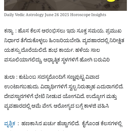
Daily Vedic Astrology June 26 2025 Horoscope Insights
ಕನ್ಯಾ : ಹೊಸ ಕೆಲಸ ಆರಂಭಿಸಲು ಇದು ಸೂಕ್ತ ಸಮಯ. ಪ್ರಮುಖ
ನಿರ್ಧಾರ ತೆಗೆದುಕೊಳ್ಳಲು ಹಿಂಜರಿಯಬೇಡಿ. ವ್ಯವಹಾರದಲ್ಲಿ ನಿರೀಕ್ಷಿತ
ಯಶಸ್ಸು ದೊರೆಯಲಿದೆ. ಶುಭ ಕಾರ್ಯ. ಹಳೆಯ ಸಾಲ
ವಸೂಲಿಯಾಗಲಿದ್ದು, ಆಧ್ಯಾತ್ಮಿಕ ಸ್ಥಳಗಳಿಗೆ ಹೋಗಿ ಬರುವಿರಿ
ತುಲಾ : ಕುಟುಂಬ ಸದಸ್ಯರೊಂದಿಗೆ ಸಣ್ಣಪುಟ್ಟ ವಿವಾದ
ಉಂಟಾಗಬಹುದು. ವಿದ್ಯಾರ್ಥಿಗಳಿಗೆ ಸ್ವಲ್ಪ ನಿರುತ್ಸಾಹ ಎದುರಾಗಲಿದೆ.
ದೇವಸ್ಥಾನಗಳಿಗೆ ಭೇಟಿ ನೀಡುವ ಯೋಗವಿದೆ. ಉದ್ಯೋಗ ಮತ್ತು
ವ್ಯವಹಾರದಲ್ಲಿ ಆಮೆ ವೇಗ. ಆರೋಗ್ಯದ ಬಗ್ಗೆ ಕಾಳಜಿ ವಹಿಸಿ
ವೃಶ್ಚಿಕ
: ಹಣಕಾಸಿನ ಖರ್ಚು ಹೆಚ್ಚಾಗಲಿದೆ. ಕೈಗೊಂಡ ಕೆಲಸಗಳಲ್ಲಿ