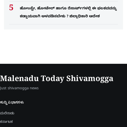
ಹೋಂಸ್ಟೇ, ಹೋಟೇಲ್ ಹಾಗೂ ರೆಸಾರ್ಟ್‌ಗಳಲ್ಲಿ ಈ ಫಲಕವವನ್ನು
ಕಡ್ಡಾಯವಾಗಿ ಅಳವಡಿಸಬೇಕು ? ಜಿಲ್ಲಾಧಿಕಾರಿ ಆದೇಶ
Malenadu Today Shivamogga
Just shivamogga news
ಸುದ್ದಿ ವಿಭಾಗಗಳು
ಮಲೆನಾಡು
ಕರ್ನಾಟಕ