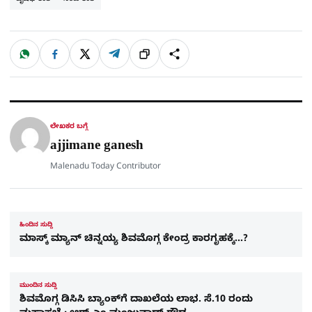
W
F
X
T
ಹಂಚಿಕೊಳ್ಳಿ
ಲಿಂ
S
h
a
e
a
c
l
t
e
e
ಕ್
h
s
b
g
A
o
r
a
p
o
a
p
k
m
r
ಲೇಖಕರ ಬಗ್ಗೆ
e
ajjimane ganesh
Malenadu Today Contributor
ಹಿಂದಿನ ಸುದ್ದಿ
ಮಾಸ್ಕ್​ ಮ್ಯಾನ್​ ಚಿನ್ನಯ್ಯ ಶಿವಮೊಗ್ಗ ಕೇಂದ್ರ ಕಾರಗೃಹಕ್ಕೆ…?
ಮುಂದಿನ ಸುದ್ದಿ
ಶಿವಮೊಗ್ಗ ಡಿಸಿಸಿ ಬ್ಯಾಂಕ್‌ಗೆ ದಾಖಲೆಯ ಲಾಭ. ಸೆ.10 ರಂದು