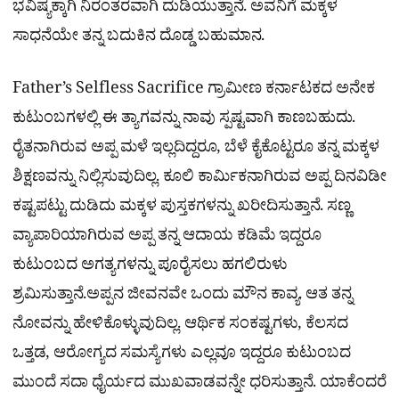
ಭವಿಷ್ಯಕ್ಕಾಗಿ ನಿರಂತರವಾಗಿ ದುಡಿಯುತ್ತಾನೆ. ಅವನಿಗೆ ಮಕ್ಕಳ
ಸಾಧನೆಯೇ ತನ್ನ ಬದುಕಿನ ದೊಡ್ಡ ಬಹುಮಾನ.
Father’s Selfless Sacrifice ಗ್ರಾಮೀಣ ಕರ್ನಾಟಕದ ಅನೇಕ
ಕುಟುಂಬಗಳಲ್ಲಿ ಈ ತ್ಯಾಗವನ್ನು ನಾವು ಸ್ಪಷ್ಟವಾಗಿ ಕಾಣಬಹುದು.
ರೈತನಾಗಿರುವ ಅಪ್ಪ ಮಳೆ ಇಲ್ಲದಿದ್ದರೂ, ಬೆಳೆ ಕೈಕೊಟ್ಟರೂ ತನ್ನ ಮಕ್ಕಳ
ಶಿಕ್ಷಣವನ್ನು ನಿಲ್ಲಿಸುವುದಿಲ್ಲ. ಕೂಲಿ ಕಾರ್ಮಿಕನಾಗಿರುವ ಅಪ್ಪ ದಿನವಿಡೀ
ಕಷ್ಟಪಟ್ಟು ದುಡಿದು ಮಕ್ಕಳ ಪುಸ್ತಕಗಳನ್ನು ಖರೀದಿಸುತ್ತಾನೆ. ಸಣ್ಣ
ವ್ಯಾಪಾರಿಯಾಗಿರುವ ಅಪ್ಪ ತನ್ನ ಆದಾಯ ಕಡಿಮೆ ಇದ್ದರೂ
ಕುಟುಂಬದ ಅಗತ್ಯಗಳನ್ನು ಪೂರೈಸಲು ಹಗಲಿರುಳು
ಶ್ರಮಿಸುತ್ತಾನೆ.ಅಪ್ಪನ ಜೀವನವೇ ಒಂದು ಮೌನ ಕಾವ್ಯ. ಆತ ತನ್ನ
ನೋವನ್ನು ಹೇಳಿಕೊಳ್ಳುವುದಿಲ್ಲ. ಆರ್ಥಿಕ ಸಂಕಷ್ಟಗಳು, ಕೆಲಸದ
ಒತ್ತಡ, ಆರೋಗ್ಯದ ಸಮಸ್ಯೆಗಳು ಎಲ್ಲವೂ ಇದ್ದರೂ ಕುಟುಂಬದ
ಮುಂದೆ ಸದಾ ಧೈರ್ಯದ ಮುಖವಾಡವನ್ನೇ ಧರಿಸುತ್ತಾನೆ. ಯಾಕೆಂದರೆ