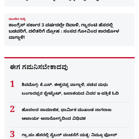
ಮುಂದಿನ ಸುದ್ದಿ
ಕಾಂಗ್ರೆಸ್ ಸರ್ಕಾರ 3 ವರ್ಷದಲ್ಲೇ ದಿವಾಳಿ, ಗ್ಯಾರಂಟಿ ಹೆಸರಲ್ಲಿ
ಬಡವರಿಗೆ, ದಲಿತರಿಗೆ ದ್ರೋಹ : ಸಂಸದ ಗೋವಿಂದ ಕಾರಜೋಳ
ವಾಗ್ದಾಳಿ!
ಈಗ ಗಮನಿಸಬೇಕಾದವು
ಶಿವಮೊಗ್ಗ: ಕೆ.ಎಸ್. ಈಶ್ವರಪ್ಪ ವಾಗ್ದಾಳಿ, ಸಚಿವ ಮಧು
ಬಂಗಾರಪ್ಪರ ಸ್ಟೇಟ್ಮೆಂಟ್, ಜಲಾಶಯದ ವಿವರ ಇ-ಪತ್ರಿಕೆ ಓದಿ
ಹೊದಲದ ಸಾಮಾಜಿಕ, ಧಾರ್ಮಿಕ ಮುಖಂಡ ನಾಗರಾಜ
ಆಚಾರ್ಯ ಅನಾರೋಗ್ಯದಿಂದ ವಿಧಿವಶ
ಗ್ರಾ,ಪಂ ಹೆಸರಲ್ಲಿ ಸೈಬ‌ರ್ ವಂಚನೆಗೆ ಯತ್ನ: ನಿಮ್ಗೂ ಫೋನ್​