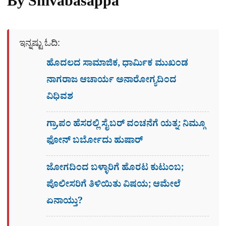
By Shivabasappa
ಇನ್ನಷ್ಟು ಓದಿ:
ಹೊದಲದ ಸಾಮಾಜಿಕ, ಧಾರ್ಮಿಕ ಮುಖಂಡ
ನಾಗರಾಜ ಆಚಾರ್ಯ ಅನಾರೋಗ್ಯದಿಂದ
ವಿಧಿವಶ
ಗ್ರಾ,ಪಂ ಹೆಸರಲ್ಲಿ ಸೈಬ‌ರ್ ವಂಚನೆಗೆ ಯತ್ನ: ನಿಮ್ಗೂ
ಫೋನ್​ ಬರ್ಬೋದು ಹುಷಾರ್​​
ಜೋಗದಿಂದ ಬಳ್ಳಾರಿಗೆ ಹೊರಟ ಕುಟುಂಬ;
ಪೊಲೀಸರಿಗೆ ತಿಳಿಯಿತು ವಿಷಯ; ಆಮೇಲೆ
ಏನಾಯ್ತು?