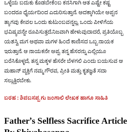
ಒಳ್ಳೆಯ ಬದುಕು ಕೊಡಬೇಕೆಂಬ ಕನಸಿಗಾಗಿ ಆತ ಎಷ್ಟೇ ಕಷ್ಟ
ಬಂದರೂ ಧೈರ್ಯದಿಂದ ಎದುರಿಸುತ್ತಾನೆ. ಅದಕ್ಕಾಗಿಯೇ ಅಪ್ಪನ
ತ್ಯಾಗವು ಕೇವಲ ಒಂದು ಕುಟುಂಬವನ್ನಲ್ಲ, ಒಂದು ಪೀಳಿಗೆಯ
ಭವಿಷ್ಯವನ್ನೇ ರೂಪಿಸುತ್ತದೆ.ನಿಜವಾಗಿ ಹೇಳುವುದಾದರೆ, ಪ್ರತಿಯೊಬ್ಬ
ಯಶಸ್ವಿ ಮಗ ಅಥವಾ ಮಗಳ ಹಿಂದೆ ಕಾಣಿಸದ ಒಬ್ಬ ನಾಯಕ
ಇರುತ್ತಾನೆ. ಆ ನಾಯಕನೇ ಅಪ್ಪ. ತನ್ನ ಹೆಸರನ್ನು ಎಲ್ಲಿಯೂ
ಬರೆಸಿಕೊಳ್ಳದೆ, ತನ್ನ ಮಕ್ಕಳ ಹೆಸರೇ ಬೆಳಗಲಿ ಎಂದು ಬಯಸುವ ಆ
ಮಹಾನ್ ವ್ಯಕ್ತಿಗೆ ನಮ್ಮ ಗೌರವ, ಪ್ರೀತಿ ಮತ್ತು ಕೃತಜ್ಞತೆ ಸದಾ
ಸಲ್ಲುತ್ತಿರಬೇಕು.
ಬರಹ : ಶಿವಬಸಪ್ಪ ಗು ಜಂಗಾಲಿ ಲೇಖಕ ಹಾಗೂ ಸಾಹಿತಿ
Father’s Selfless Sacrifice Article