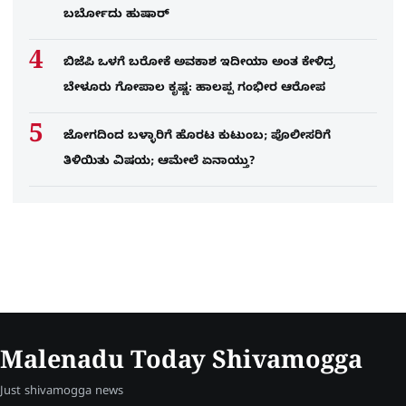
ಬರ್ಬೋದು ಹುಷಾರ್​​
ಬಿಜೆಪಿ ಒಳಗೆ ಬರೋಕೆ ಅವಕಾಶ ಇದೀಯಾ ಅಂತ ಕೇಳಿದ್ರ
ಬೇಳೂರು ಗೋಪಾಲ ಕೃಷ್ಣ: ಹಾಲಪ್ಪ ಗಂಭೀರ ಆರೋಪ
ಜೋಗದಿಂದ ಬಳ್ಳಾರಿಗೆ ಹೊರಟ ಕುಟುಂಬ; ಪೊಲೀಸರಿಗೆ
ತಿಳಿಯಿತು ವಿಷಯ; ಆಮೇಲೆ ಏನಾಯ್ತು?
Malenadu Today Shivamogga
Just shivamogga news