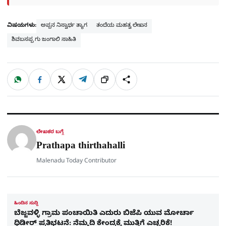
ವಿಷಯಗಳು:
ಅಪ್ಪನ ನಿಸ್ವಾರ್ಥ ತ್ಯಾಗ
ತಂದೆಯ ಮಹತ್ವ ಲೇಖನ
ಶಿವಬಸಪ್ಪ ಗು ಜಂಗಾಲಿ ಸಾಹಿತಿ
W
F
X
T
ಹಂಚಿಕೊಳ್ಳಿ
ಲಿಂ
S
h
a
e
a
c
l
t
e
e
ಕ್
h
s
b
g
A
o
r
a
p
o
a
p
k
m
r
ಲೇಖಕರ ಬಗ್ಗೆ
e
Prathapa thirthahalli
Malenadu Today Contributor
ಹಿಂದಿನ ಸುದ್ದಿ
ಬೆಜ್ಜವಳ್ಳಿ ಗ್ರಾಮ ಪಂಚಾಯಿತಿ ಎದುರು ಬಿಜೆಪಿ ಯುವ ಮೋರ್ಚಾ
ಧಿಡೀರ್ ಪ್ರತಿಭಟನೆ: ನೆಮ್ಮದಿ ಕೇಂದ್ರಕ್ಕೆ ಮುತ್ತಿಗೆ ಎಚ್ಚರಿಕೆ!