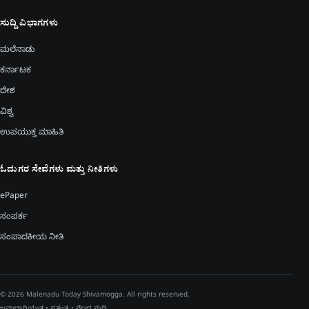
ಸುದ್ದಿ ವಿಭಾಗಗಳು
ಮಲೆನಾಡು
ಕರ್ನಾಟಕ
ದೇಶ
ವಿಶ್ವ
ಉಪಯುಕ್ತ ಮಾಹಿತಿ
ಓದುಗರ ಸೇವೆಗಳು ಮತ್ತು ನೀತಿಗಳು
ePaper
ಸಂಪರ್ಕ
ಸಂಪಾದಕೀಯ ನೀತಿ
© 2026 Malenadu Today Shivamogga. All rights reserved.