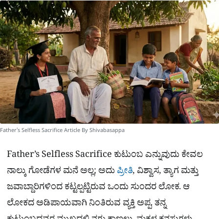
a
p
o
a
p
k
m
r
e
Father's Selfless Sacrifice Article By Shivabasappa
Father’s Selfless Sacrifice ಕುಟುಂಬ ಎನ್ನುವುದು ಕೇವಲ
ನಾಲ್ಕು ಗೋಡೆಗಳ ಮನೆ ಅಲ್ಲ; ಅದು
ಪ್ರೀತಿ
, ವಿಶ್ವಾಸ, ತ್ಯಾಗ ಮತ್ತು
ಜವಾಬ್ದಾರಿಗಳಿಂದ ಕಟ್ಟಲ್ಪಟ್ಟಿರುವ ಒಂದು ಸುಂದರ ಲೋಕ. ಆ
ಲೋಕದ ಅಡಿಪಾಯವಾಗಿ ನಿಂತಿರುವ ವ್ಯಕ್ತಿ ಅಪ್ಪ. ತನ್ನ