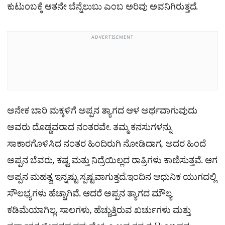
ಕುಟುಂಬಕ್ಕೆ ಆತನೇ ಬೆನ್ನೆಲುಬು ಎಂಬ ಅರಿವು ಅವನಿಗಿರುತ್ತದೆ.
ADVERTISEMENT
ಅನೇಕ ಬಾರಿ ಮಕ್ಕಳಿಗೆ ಅಪ್ಪನ ತ್ಯಾಗದ ಆಳ ಅರ್ಥವಾಗುವುದು
ಅವರು ದೊಡ್ಡವರಾದ ನಂತರವೇ. ತಮ್ಮ ಕನಸುಗಳನ್ನು
ಸಾಕಾರಗೊಳಿಸಿದ ನಂತರ ಹಿಂದಿರುಗಿ ನೋಡಿದಾಗ, ಅದರ ಹಿಂದೆ
ಅಪ್ಪನ ಬೆವರು, ಕಷ್ಟ ಮತ್ತು ನಿದ್ರೆಯಿಲ್ಲದ ರಾತ್ರಿಗಳು ಕಾಣಿಸುತ್ತವೆ. ಆಗ
ಅಪ್ಪನ ಮಹತ್ವ ಇನ್ನಷ್ಟು ಸ್ಪಷ್ಟವಾಗುತ್ತದೆ.ಇಂದಿನ ಆಧುನಿಕ ಯುಗದಲ್ಲಿ
ಸೌಲಭ್ಯಗಳು ಹೆಚ್ಚಾಗಿವೆ. ಆದರೆ ಅಪ್ಪನ ತ್ಯಾಗದ ಮೌಲ್ಯ
ಕಡಿಮೆಯಾಗಿಲ್ಲ. ಸಾಲಗಳು, ಹೆಚ್ಚುತ್ತಿರುವ ಖರ್ಚುಗಳು ಮತ್ತು