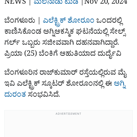
NEWS |
ಮಲೆನಾಡು ಟುಡೆ
|
Nov 20, 2024
e
ಬೆಂಗಳೂರು |
ಎಲೆಕ್ಟ್ರಿಕ್ ಶೋರೂಂ
ಒಂದರಲ್ಲಿ
ಕಾಣಿಸಿಕೊಂಡ ಅಗ್ನಿಆಕಸ್ಮಿಕ ಘಟನೆಯಲ್ಲಿ ಸೇಲ್ಸ್
ಗರ್ಲ್ ಒಬ್ಬರು ಸಜೀವವಾಗಿ ದಹನವಾಗಿದ್ದಾರೆ.
ಪ್ರಿಯಾ (25) ಬೆಂಕಿಗೆ ಆಹುತಿಯಾದ ದುರ್ದೈವಿ
ಬೆಂಗಳೂರಿನ ರಾಜ್‌ಕುಮಾರ್ ರಸ್ತೆಯಲ್ಲಿರುವ ಮೈ
ಇವಿ ಎಲೆಕ್ಟ್ರಿಕ್‌ ಸ್ಕೂಟರ್ ಶೋರೂಂನಲ್ಲಿ ಈ
ಅಗ್ನಿ
ದುರಂತ
ಸಂಭವಿಸಿದೆ.
ADVERTISEMENT