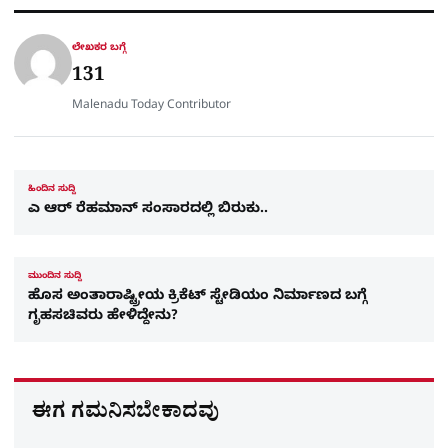
a
p
o
a
p
k
m
r
ಲೇಖಕರ ಬಗ್ಗೆ
e
131
Malenadu Today Contributor
ಹಿಂದಿನ ಸುದ್ದಿ
ಎ ಆರ್ ರೆಹಮಾನ್ ಸಂಸಾರದಲ್ಲಿ ಬಿರುಕು..
ಮುಂದಿನ ಸುದ್ದಿ
ಹೊಸ ಅಂತಾರಾಷ್ಟ್ರೀಯ ಕ್ರಿಕೆಟ್‌ ಸ್ಟೇಡಿಯಂ ನಿರ್ಮಾಣದ ಬಗ್ಗೆ
ಗೃಹಸಚಿವರು ಹೇಳಿದ್ದೇನು?
ಈಗ ಗಮನಿಸಬೇಕಾದವು