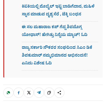
ಕಿಟಕಿಯಲ್ಲಿ ಮೊಬೈಲ್ ಇಟ್ಟ ಬಾಡಿಗೆದಾರ, ಮಹಿಳೆ
ಸ್ನಾನ ಮಾಡುವ ದೃಶ್ಯ ಸೆರೆ , ಟೆಕ್ಕಿ ಬಂಧನ
ಈ ಸಲ ಮಹಾರಾಜ ಕಪ್​ ಗೆದ್ದ ಶಿವಮೊಗ್ಗ
ಯೋಧಾಸ್​! ಹೇಗಿತ್ತು ನಿನ್ನೆಯ ಮ್ಯಾಚ್! ಓದಿ
ರಾಜ್ಯ ಸರ್ಕಾರಿ ನೌಕರರ ಸಂಘದಿಂದ ಸಿಎಂ ಡಿಕೆ
ಶಿವಕುಮಾರ್​ ನಮ್ಮಭಿಮಾನದ ಅಭಿನಂದನೆ!
ಏನಿದು ವಿಶೇಷ ಓದಿ
W
F
X
T
ಹಂಚಿಕೊಳ್ಳಿ
ಲಿಂ
S
h
a
e
a
c
l
t
e
e
ಕ್
h
s
b
g
A
o
r