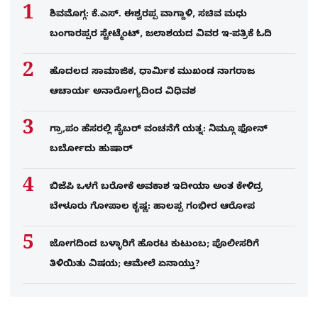
ಶಿವಮೊಗ್ಗ: ಕೆ.ಎಸ್. ಈಶ್ವರಪ್ಪ ವಾಗ್ದಾಳಿ, ಸಚಿವ ಮಧು
ಬಂಗಾರಪ್ಪರ ಸ್ಟೇಟ್ಮೆಂಟ್, ಜಲಾಶಯದ ವಿವರ ಇ-ಪತ್ರಿಕೆ ಓದಿ
ಹೊದಲದ ಸಾಮಾಜಿಕ, ಧಾರ್ಮಿಕ ಮುಖಂಡ ನಾಗರಾಜ
ಆಚಾರ್ಯ ಅನಾರೋಗ್ಯದಿಂದ ವಿಧಿವಶ
ಗ್ರಾ,ಪಂ ಹೆಸರಲ್ಲಿ ಸೈಬ‌ರ್ ವಂಚನೆಗೆ ಯತ್ನ: ನಿಮ್ಗೂ ಫೋನ್​
ಬರ್ಬೋದು ಹುಷಾರ್​​
ಬಿಜೆಪಿ ಒಳಗೆ ಬರೋಕೆ ಅವಕಾಶ ಇದೀಯಾ ಅಂತ ಕೇಳಿದ್ರ
ಬೇಳೂರು ಗೋಪಾಲ ಕೃಷ್ಣ: ಹಾಲಪ್ಪ ಗಂಭೀರ ಆರೋಪ
ಜೋಗದಿಂದ ಬಳ್ಳಾರಿಗೆ ಹೊರಟ ಕುಟುಂಬ; ಪೊಲೀಸರಿಗೆ
ತಿಳಿಯಿತು ವಿಷಯ; ಆಮೇಲೆ ಏನಾಯ್ತು?