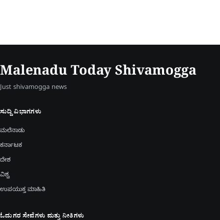
Malenadu Today Shivamogga
Just shivamogga news
ಸುದ್ದಿ ವಿಭಾಗಗಳು
ಮಲೆನಾಡು
ಕರ್ನಾಟಕ
ದೇಶ
ವಿಶ್ವ
ಉಪಯುಕ್ತ ಮಾಹಿತಿ
ಓದುಗರ ಸೇವೆಗಳು ಮತ್ತು ನೀತಿಗಳು