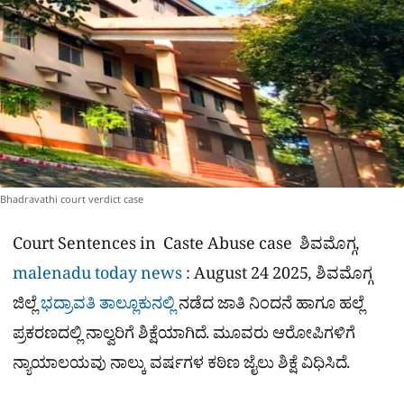
e
Bhadravathi court verdict case
Court Sentences in Caste Abuse case
ಶಿವಮೊಗ್ಗ,
malenadu today news
: August 24 2025, ಶಿವಮೊಗ್ಗ
ಜಿಲ್ಲೆ
ಭದ್ರಾವತಿ ತಾಲ್ಲೂಕುನಲ್ಲಿ
ನಡೆದ ಜಾತಿ ನಿಂದನೆ ಹಾಗೂ ಹಲ್ಲೆ
ಪ್ರಕರಣದಲ್ಲಿ ನಾಲ್ವರಿಗೆ ಶಿಕ್ಷೆಯಾಗಿದೆ. ಮೂವರು ಆರೋಪಿಗಳಿಗೆ
ನ್ಯಾಯಾಲಯವು ನಾಲ್ಕು ವರ್ಷಗಳ ಕಠಿಣ ಜೈಲು ಶಿಕ್ಷೆ ವಿಧಿಸಿದೆ.