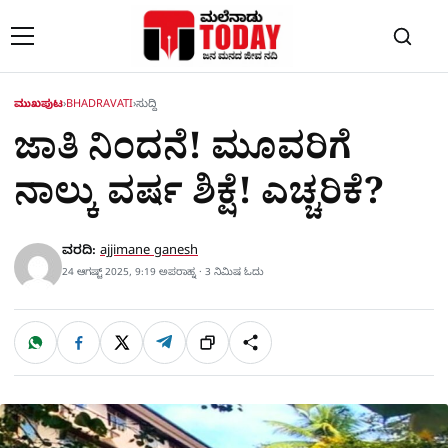
Skip to content
ಮುಖಪುಟ
›
BHADRAVATI
›
ಸುದ್ದಿ
ಜಾತಿ ನಿಂದನೆ! ಮೂವರಿಗೆ
ನಾಲ್ಕು ವರ್ಷ ಶಿಕ್ಷೆ! ಎಚ್ಚರಿಕೆ?
ವರದಿ:
ajjimane ganesh
24 ಆಗಷ್ಟ್ 2025, 9:19 ಅಪರಾಹ್ನ · 3 ನಿಮಿಷ ಓದು
W
F
X
T
ಹಂಚಿಕೊಳ್ಳಿ
ಲಿಂ
S
h
a
e
a
c
l
t
e
e
ಕ್
h
s
b
g
A
o
r
a
p
o
a
p
k
m
r