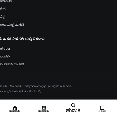
ಕರ್ನಾಟಕ
ದೇಶ
ವಿಶ್ವ
ಉಪಯುಕ್ತ ಮಾಹಿತಿ
ಓದುಗರ ಸೇವೆಗಳು ಮತ್ತು ನೀತಿಗಳು
ePaper
ಸಂಪರ್ಕ
ಸಂಪಾದಕೀಯ ನೀತಿ
© 2026 Malenadu Today Shivamogga. All rights reserved.
ಜವಾಬ್ದಾರಿಯುತ • ಸ್ವತಂತ್ರ • ನೆಲದ ಸುದ್ದಿ
ಹುಡುಕಿ
ಮುಖಪುಟ
ಮಲೆನಾಡು
ePaper