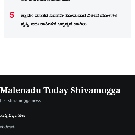
ಆರ್‌ಬಿಐ ಕಠಿಣ ನಿಯಮ ಜಾರಿ
ಶ್ರಾವಣ ಮಾಸದ ಎರಡನೇ ಸೋಮವಾರ ವಿಶೇಷ ಯೋಗಗಳ
ಸೃಷ್ಟಿ: ಐದು ರಾಶಿಗಳಿಗೆ ಅದೃಷ್ಟದ ಬಾಗಿಲು
Malenadu Today Shivamogga
Just shivamogga news
ಸುದ್ದಿ ವಿಭಾಗಗಳು
ಮಲೆನಾಡು