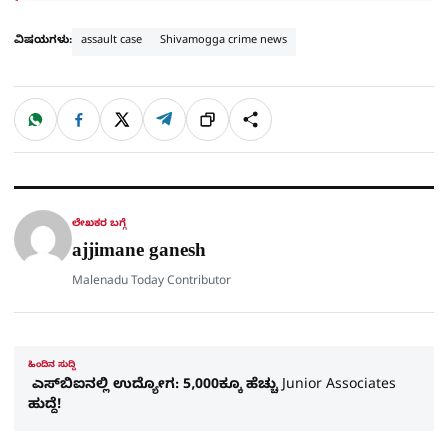
ವಿಷಯಗಳು:
assault case
Shivamogga crime news
W
F
X
T
ಹಂಚಿಕೊಳ್ಳಿ
ಲಿಂ
S
h
a
e
a
c
l
t
e
e
ಕ್
h
s
b
g
A
o
r
a
p
o
a
p
k
m
r
ಲೇಖಕರ ಬಗ್ಗೆ
e
ajjimane ganesh
Malenadu Today Contributor
ಹಿಂದಿನ ಸುದ್ದಿ
ಎಸ್‌ಬಿಐನಲ್ಲಿ ಉದ್ಯೋಗ: 5,000ಕ್ಕೂ ಹೆಚ್ಚು Junior Associates
ಹುದ್ದೆ!