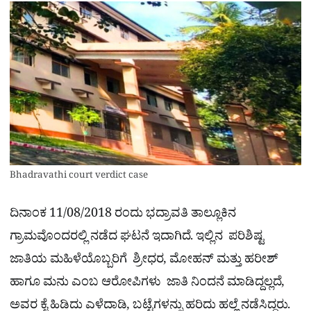
Bhadravathi court verdict case
ದಿನಾಂಕ 11/08/2018 ರಂದು ಭದ್ರಾವತಿ ತಾಲ್ಲೂಕಿನ
ಗ್ರಾಮವೊಂದರಲ್ಲಿ ನಡೆದ ಘಟನೆ ಇದಾಗಿದೆ. ಇಲ್ಲಿನ ಪರಿಶಿಷ್ಟ
ಜಾತಿಯ ಮಹಿಳೆಯೊಬ್ಬರಿಗೆ ಶ್ರೀಧರ, ಮೋಹನ್ ಮತ್ತು ಹರೀಶ್
ಹಾಗೂ ಮನು ಎಂಬ ಆರೋಪಿಗಳು ಜಾತಿ ನಿಂದನೆ ಮಾಡಿದ್ದಲ್ಲದೆ,
ಅವರ ಕೈ ಹಿಡಿದು ಎಳೆದಾಡಿ, ಬಟ್ಟೆಗಳನ್ನು ಹರಿದು ಹಲ್ಲೆ ನಡೆಸಿದ್ದರು.