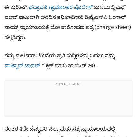
ಈ ಕುರಿತಾಗಿ
ಭದ್ರಾವತಿ ಗ್ರಾಮಾಂತರ ಪೊಲೀಸ್
ಠಾಣೆಯಲ್ಲಿ ಎಫ್​
ಐಆರ್ ದಾಖಲಾಗಿ ಅಂದಿನ ತನಿಖಾಧಿಕಾರಿ ಡಿವೈಎಸ್‌ಪಿ ಓಂಕಾರ್
ನಾಯ್ಕ್ ನ್ಯಾಯಾಲಯಕ್ಕೆ ದೋಷಾರೋಪಣ ಪತ್ರ (charge sheet)
ಸಲ್ಲಿಸಿದ್ದರು.
ನಮ್ಮ ಮಲೆನಾಡು ಟುಡೆಯ ಪ್ರತಿ ಸುದ್ದಿಗಳನ್ನು ಓದಲು ನಮ್ಮ
ವಾಟ್ಸಾಪ್​ ಚಾನಲ್​
ಗೆ ಕ್ಲಿಕ್ ಮಾಡಿ ಜಾಯಿನ್ ಆಗಿ..
ADVERTISEMENT
ನಂತರ 4ನೇ ಹೆಚ್ಚುವರಿ ಜಿಲ್ಲಾ ಮತ್ತು ಸತ್ರ ನ್ಯಾಯಾಲಯದಲ್ಲಿ