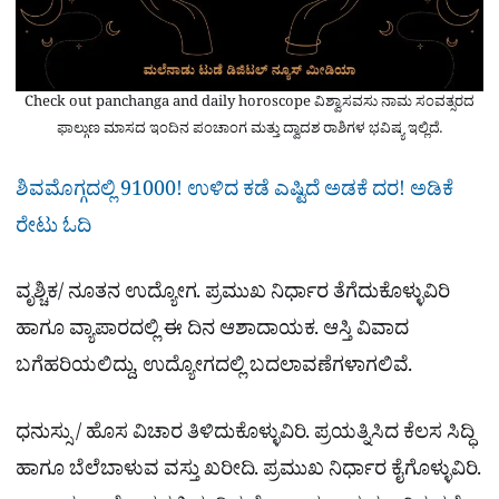
Check out panchanga and daily horoscope ವಿಶ್ವಾಸವಸು ನಾಮ ಸಂವತ್ಸರದ
ಫಾಲ್ಗುಣ ಮಾಸದ ಇಂದಿನ ಪಂಚಾಂಗ ಮತ್ತು ದ್ವಾದಶ ರಾಶಿಗಳ ಭವಿಷ್ಯ ಇಲ್ಲಿದೆ.
ಶಿವಮೊಗ್ಗದಲ್ಲಿ 91000! ಉಳಿದ ಕಡೆ ಎಷ್ಟಿದೆ ಅಡಕೆ ದರ! ಅಡಿಕೆ
ರೇಟು ಓದಿ
ವೃಶ್ಚಿಕ/ ನೂತನ ಉದ್ಯೋಗ. ಪ್ರಮುಖ ನಿರ್ಧಾರ ತೆಗೆದುಕೊಳ್ಳುವಿರಿ
ಹಾಗೂ ವ್ಯಾಪಾರದಲ್ಲಿ ಈ ದಿನ ಆಶಾದಾಯಕ. ಆಸ್ತಿ ವಿವಾದ
ಬಗೆಹರಿಯಲಿದ್ದು, ಉದ್ಯೋಗದಲ್ಲಿ ಬದಲಾವಣೆಗಳಾಗಲಿವೆ.
ಧನುಸ್ಸು / ಹೊಸ ವಿಚಾರ ತಿಳಿದುಕೊಳ್ಳುವಿರಿ. ಪ್ರಯತ್ನಿಸಿದ ಕೆಲಸ ಸಿದ್ಧಿ
ಹಾಗೂ ಬೆಲೆಬಾಳುವ ವಸ್ತು ಖರೀದಿ. ಪ್ರಮುಖ ನಿರ್ಧಾರ ಕೈಗೊಳ್ಳುವಿರಿ.