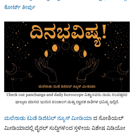
ಕೋರ್ಟ್​ ತೀರ್ಪು
Check out panchanga and daily horoscope ವಿಶ್ವಾಸವಸು ನಾಮ ಸಂವತ್ಸರದ
ಫಾಲ್ಗುಣ ಮಾಸದ ಇಂದಿನ ಪಂಚಾಂಗ ಮತ್ತು ದ್ವಾದಶ ರಾಶಿಗಳ ಭವಿಷ್ಯ ಇಲ್ಲಿದೆ.
ಮಲೆನಾಡು ಟುಡೆ ಡಿಜಿಟಲ್ ನ್ಯೂಸ್ ಮೀಡಿಯಾ
ದ ಸೋಶಿಯಲ್​
ಮೀಡಿಯಾದಲ್ಲಿ ವೈರಲ್​ ಸುದ್ದಿಗಳಿಂದ ಸ್ತಳೀಯ ವಿಶೇಷ ವಿಡಿಯೋ