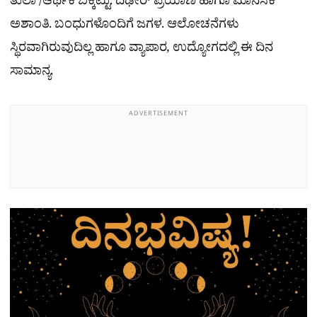
ತುಲಾ /ಆರ್ಥಿಕ ಬಿಕ್ಕಟ್ಟು. ದಿಢೀರ್ ಪ್ರಯಾಣ ಹಾಗೂ ಮಾನಸಿಕ
ಅಶಾಂತಿ. ಬಂಧುಗಳೊಂದಿಗೆ ಜಗಳ. ಆಲೋಚನೆಗಳು
ಸ್ಥಿರವಾಗಿರುವುದಿಲ್ಲ ಹಾಗೂ ವ್ಯಾಪಾರ, ಉದ್ಯೋಗದಲ್ಲಿ ಈ ದಿನ
ಸಾಮಾನ್ಯ.
ADVERTISEMENT