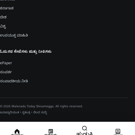
ಕರ್ನಾಟಕ
ದೇಶ
ವಿಶ್ವ
ಉಪಯುಕ್ತ ಮಾಹಿತಿ
ಓದುಗರ ಸೇವೆಗಳು ಮತ್ತು ನೀತಿಗಳು
ePaper
ಸಂಪರ್ಕ
ಸಂಪಾದಕೀಯ ನೀತಿ
© 2026 Malenadu Today Shivamogga. All rights reserved.
ಜವಾಬ್ದಾರಿಯುತ • ಸ್ವತಂತ್ರ • ನೆಲದ ಸುದ್ದಿ