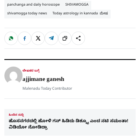
panchanga and daily horoscope
SHIVAMOGGA
shivamogga today news
Today astrology in kannada ಮೇಷ
W
F
X
T
ಹಂಚಿಕೊಳ್ಳಿ
ಲಿಂ
S
h
a
e
a
c
l
t
e
e
ಕ್
h
s
b
g
A
o
r
a
p
o
a
p
k
m
r
ಲೇಖಕರ ಬಗ್ಗೆ
e
ajjimane ganesh
Malenadu Today Contributor
ಹಿಂದಿನ ಸುದ್ದಿ
ಹೊಸನಗರದಲ್ಲಿ ಹೋಳಿ ಗನ್​ ಹಿಡಿದು ಡಿಶ್ಕ್ಯೂ ಎಂದ ನಟಿ ಸಮಂತಾ!
ವಿಡಿಯೋ ನೋಡಿದ್ರಾ