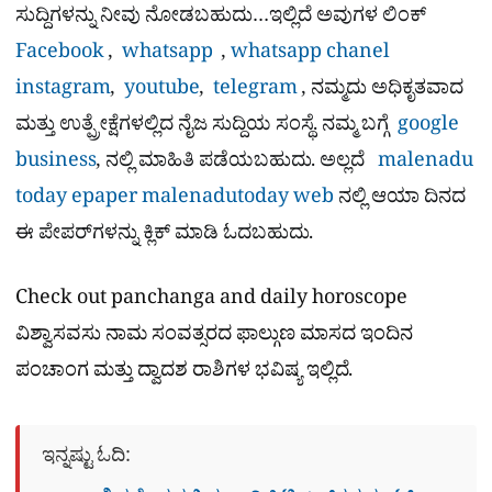
ಸುದ್ದಿಗಳನ್ನು ನೀವು ನೋಡಬಹುದು…ಇಲ್ಲಿದೆ ಅವುಗಳ ಲಿಂಕ್
Facebook
,
whatsapp
,
whatsapp chanel
instagram
,
youtube
,
telegram
, ನಮ್ಮದು ಅಧಿಕೃತವಾದ
ಮತ್ತು ಉತ್ಪ್ರೇಕ್ಷೆಗಳಲ್ಲಿದ ನೈಜ ಸುದ್ದಿಯ ಸಂಸ್ಥೆ. ನಮ್ಮ ಬಗ್ಗೆ
google
business
, ನಲ್ಲಿ ಮಾಹಿತಿ ಪಡೆಯಬಹುದು. ಅಲ್ಲದೆ
malenadu
today epaper
malenadutoday web
ನಲ್ಲಿ ಆಯಾ ದಿನದ
ಈ ಪೇಪರ್​ಗಳನ್ನು ಕ್ಲಿಕ್ ಮಾಡಿ ಓದಬಹುದು.
Check out panchanga and daily horoscope
ವಿಶ್ವಾಸವಸು ನಾಮ ಸಂವತ್ಸರದ ಫಾಲ್ಗುಣ ಮಾಸದ ಇಂದಿನ
ಪಂಚಾಂಗ ಮತ್ತು ದ್ವಾದಶ ರಾಶಿಗಳ ಭವಿಷ್ಯ ಇಲ್ಲಿದೆ.
ಇನ್ನಷ್ಟು ಓದಿ: