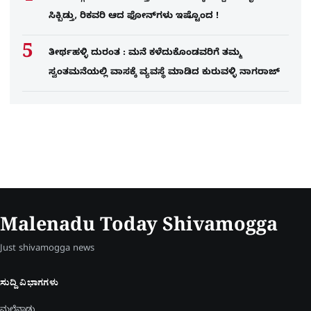
ಸಿಕ್ಬಿಡ್ತು, ರಿಕವರಿ ಆದ ಫೋನ್​ಗಳು​ ಇಷ್ಟೊಂದ !
ತೀರ್ಥಹಳ್ಳಿ ದುರಂತ : ಮನೆ ಕಳೆದುಕೊಂಡವರಿಗೆ ತಮ್ಮ
ಸ್ವಂತಮನೆಯಲ್ಲಿ ವಾಸಕ್ಕೆ ವ್ಯವಸ್ಥೆ ಮಾಡಿದ ಕುರುವಳ್ಳಿ ನಾಗರಾಜ್​​
Malenadu Today Shivamogga
Just shivamogga news
ಸುದ್ದಿ ವಿಭಾಗಗಳು
ಮಲೆನಾಡು