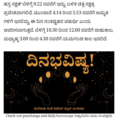
ಹಸ್ತ ನಕ್ಷತ್ ಬೆಳಿಗ್ಗೆ 9.22 ರವರೆಗೆ ಇದ್ದು, ಬಳಿಕ ಚಿತ್ತ ನಕ್ಷತ್ರ
ಪ್ರವೇಶವಾಗಲಿದೆ. ಮುಂಜಾನೆ 4.14 ರಿಂದ 5.53 ರವರೆಗೆ ಅಮೃತ
ಗಳಿಗೆ ಇರಲಿದ್ದು, ಈ ದಿನ ಸಂಕಷ್ಟಹರ ಚತುರ್ಥಿ ಎಂದು
ಆಚರಿಸಲಾಗುತ್ತದೆ. ಬೆಳಿಗ್ಗೆ 10.30 ರಿಂದ 12.00 ರವರೆಗೆ ರಾಹುಕಾಲ,
ಮಧ್ಯಾಹ್ನ 3.00 ರಿಂದ 4.30 ರವರೆಗೆ ಯಮಗಂಡ ಕಾಲ ಇರಲಿದೆ.
Check out panchanga and daily horoscope ವಿಶ್ವಾಸವಸು ನಾಮ ಸಂವತ್ಸರದ