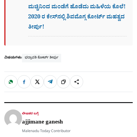
ಮಚ್ಚಿನಿಂದ ಮಂಡೆಗೆ ಹೊಡೆದು ಮಹಿಳೆಯ ಕೊಲೆ!
2020 ರ ಕೇಸ್​ನಲ್ಲಿ ಶಿವಮೊಗ್ಗ ಕೋರ್ಟ್​ ಮಹತ್ವದ
ತೀರ್ಪು!
ವಿಷಯಗಳು:
ಭದ್ರಾವತಿ ಕೋರ್ಟ್ ತೀರ್ಪು
W
F
X
T
ಹಂಚಿಕೊಳ್ಳಿ
ಲಿಂ
S
h
a
e
a
c
l
t
e
e
ಕ್
h
s
b
g
A
o
r
a
p
o
a
p
k
m
r
ಲೇಖಕರ ಬಗ್ಗೆ
e
ajjimane ganesh
Malenadu Today Contributor