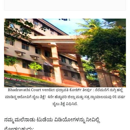
Bhadravathi Court verdict ಭದ್ರಾವತಿ ಕೋರ್ಟ್ ತೀರ್ಪು : ನೆರೆಮನೆಗೆ ನುಗ್ಗಿ ಹಲ್ಲೆ
ಮಾಡಿದ್ದ ಆರೋಪಿಗೆ ಜೈಲು ಶಿಕ್ಷೆ! 4ನೇ ಹೆಚ್ಚುವರಿ ಜಿಲ್ಲಾ ಮತ್ತು ಸತ್ರ ನ್ಯಾಯಾಲಯವು 01 ವರ್ಷ
ಜೈಲು ಶಿಕ್ಷೆ ವಿಧಿಸಿದೆ.
ನಮ್ಮ ಮಲೆನಾಡು ಟುಡೆಯ ವಿಡಿಯೋಗಳನ್ನು ನೀವಿಲ್ಲಿ