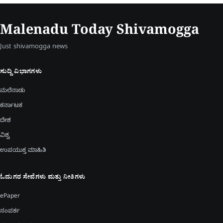
Malenadu Today Shivamogga
Just shivamogga news
ಸುದ್ದಿ ವಿಭಾಗಗಳು
ಮಲೆನಾಡು
ಕರ್ನಾಟಕ
ದೇಶ
ವಿಶ್ವ
ಉಪಯುಕ್ತ ಮಾಹಿತಿ
ಓದುಗರ ಸೇವೆಗಳು ಮತ್ತು ನೀತಿಗಳು
ePaper
ಸಂಪರ್ಕ