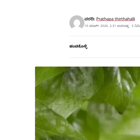
ವರದಿ:
Prathapa thirthahalli
10 ಮಾರ್ಚ್ 2026, 2:31 ಅಪರಾಹ್ನ · 3 ನಿ
ಹಂಚಿಕೊಳ್ಳಿ