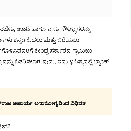
 ತರಬೇತಿ, ಊಟ ಹಾಗೂ ವಸತಿ ಸೌಲಭ್ಯಗಳನ್ನು
್ಥಿಗಳು ಕನ್ನಡ ಓದಲು ಮತ್ತು ಬರೆಯಲು
ಗೊಳಿಸಿದವರಿಗೆ ಕೇಂದ್ರ ಸರ್ಕಾರದ ಗ್ರಾಮೀಣ
್ನು ವಿತರಿಸಲಾಗುವುದು, ಇದು ಭವಿಷ್ಯದಲ್ಲಿ ಬ್ಯಾಂಕ್
ಗರಾಜ ಆಚಾರ್ಯ ಅನಾರೋಗ್ಯದಿಂದ ವಿಧಿವಶ
ಹೇಗೆ?