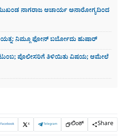
 ಮುಖಂಡ ನಾಗರಾಜ ಆಚಾರ್ಯ ಅನಾರೋಗ್ಯದಿಂದ
ಗೆ ಯತ್ನ: ನಿಮ್ಗೂ ಫೋನ್​ ಬರ್ಬೋದು ಹುಷಾರ್​​
ಟುಂಬ; ಪೊಲೀಸರಿಗೆ ತಿಳಿಯಿತು ವಿಷಯ; ಆಮೇಲೆ
ಲಿಂಕ್
Share
Facebook
X
Telegram