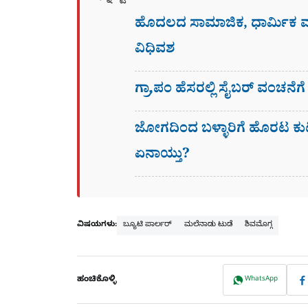
ಹೊದಲದ ಸಾಮಾಜಿಕ, ಧಾರ್ಮಿಕ
ವಿಧಿವಶ
ಗ್ರಾ,ಪಂ ಹೆಸರಲ್ಲಿ ಸೈಬ‌ರ್ ವಂಚನೆ
ಜೋಗದಿಂದ ಬಳ್ಳಾರಿಗೆ ಹೊರಟ ಕು
ಏನಾಯ್ತು?
ವಿಷಯಗಳು:
ಬ್ಯೂಟಿ ಪಾರ್ಲರ್​
ಮಲೆನಾಡು ಟುಡೆ
ಶಿವಮೊಗ್ಗ
ಹಂಚಿಕೊಳ್ಳಿ
WhatsApp