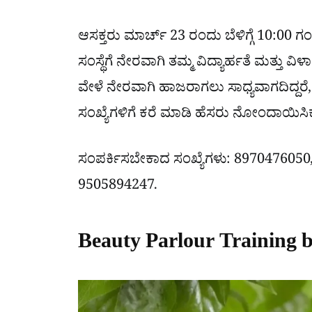
ಆಸಕ್ತರು ಮಾರ್ಚ್ 23 ರಂದು ಬೆಳಿಗ್ಗೆ 10:00 
ಸಂಸ್ಥೆಗೆ ನೇರವಾಗಿ ತಮ್ಮ ವಿದ್ಯಾರ್ಹತೆ ಮತ್
ವೇಳೆ ನೇರವಾಗಿ ಹಾಜರಾಗಲು ಸಾಧ್ಯವಾಗದಿದ್ದರ
ಸಂಖ್ಯೆಗಳಿಗೆ ಕರೆ ಮಾಡಿ ಹೆಸರು ನೋಂದಾಯಿಸಿ
ಸಂಪರ್ಕಿಸಬೇಕಾದ ಸಂಖ್ಯೆಗಳು: 897047605
9505894247.
Beauty Parlour Training