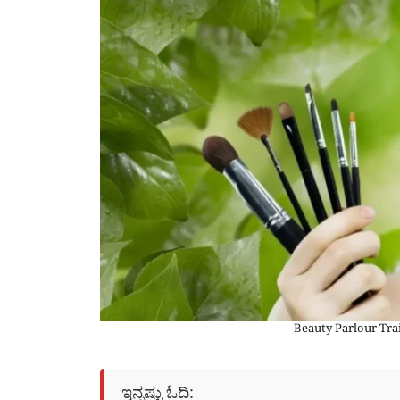
Beauty Parlour Tra
ಇನ್ನಷ್ಟು ಓದಿ: