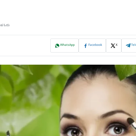
ಮಿಷ ಓದು
WhatsApp
Facebook
X
Te