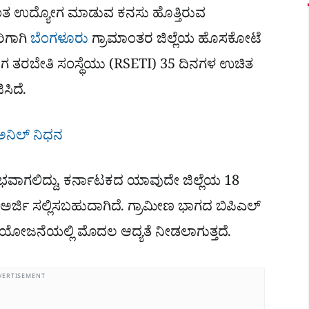
್ವಂತ ಉದ್ಯೋಗ ಮಾಡುವ ಕನಸು ಹೊತ್ತಿರುವ
ಿಗಾಗಿ
ಬೆಂಗಳೂರು
ಗ್ರಾಮಾಂತರ ಜಿಲ್ಲೆಯ ಹೊಸಕೋಟೆ
ಯೋಗ ತರಬೇತಿ ಸಂಸ್ಥೆಯು (RSETI) 35 ದಿನಗಳ ಉಚಿತ
ಸಿದೆ.
 ಅನಿಲ್ ನಿಧನ
ವಾಗಲಿದ್ದು, ಕರ್ನಾಟಕದ ಯಾವುದೇ ಜಿಲ್ಲೆಯ 18
ಜಿ ಸಲ್ಲಿಸಬಹುದಾಗಿದೆ. ಗ್ರಾಮೀಣ ಭಾಗದ ಬಿಪಿಎಲ್
ಈ ಯೋಜನೆಯಲ್ಲಿ ಮೊದಲ ಆದ್ಯತೆ ನೀಡಲಾಗುತ್ತದೆ.
VERTISEMENT