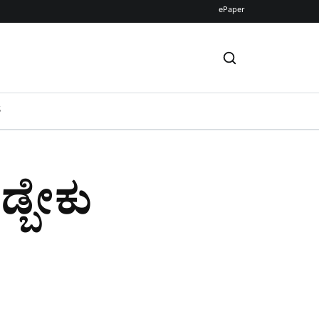
ePaper
S
ಡ್ಬೇಕು