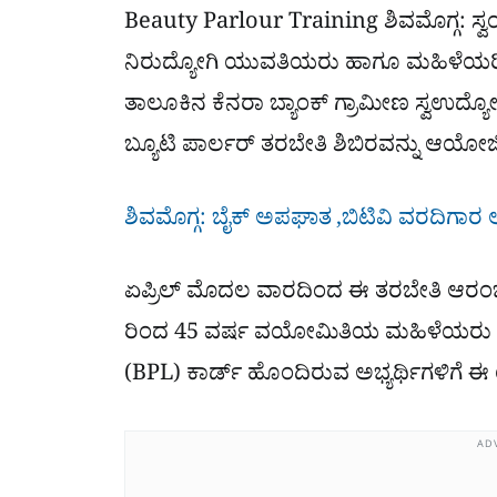
Beauty Parlour Training ಶಿವಮೊಗ್ಗ: ಸ
ನಿರುದ್ಯೋಗಿ ಯುವತಿಯರು ಹಾಗೂ ಮಹಿಳೆಯರ
ತಾಲೂಕಿನ ಕೆನರಾ ಬ್ಯಾಂಕ್ ಗ್ರಾಮೀಣ ಸ್ವಉದ್
ಬ್ಯೂಟಿ ಪಾರ್ಲರ್ ತರಬೇತಿ ಶಿಬಿರವನ್ನು ಆಯೋಜಿ
ಶಿವಮೊಗ್ಗ: ಬೈಕ್​ ಅಪಘಾತ ,ಬಿಟಿವಿ ವರದಿಗಾರ
ಏಪ್ರಿಲ್ ಮೊದಲ ವಾರದಿಂದ ಈ ತರಬೇತಿ ಆರಂಭ
ರಿಂದ 45 ವರ್ಷ ವಯೋಮಿತಿಯ ಮಹಿಳೆಯರು ಅರ್
(BPL) ಕಾರ್ಡ್ ಹೊಂದಿರುವ ಅಭ್ಯರ್ಥಿಗಳಿಗೆ 
AD