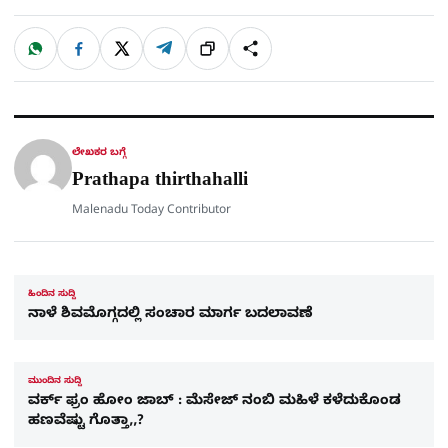
W
F
X
T
ಹಂಚಿಕೊಳ್ಳಿ
ಲಿಂ
S
h
a
e
a
c
l
t
e
e
ಕ್
h
s
b
g
A
o
r
a
p
o
a
p
k
m
r
ಲೇಖಕರ ಬಗ್ಗೆ
e
Prathapa thirthahalli
Malenadu Today Contributor
ಹಿಂದಿನ ಸುದ್ದಿ
ನಾಳೆ ಶಿವಮೊಗ್ಗದಲ್ಲಿ ಸಂಚಾರ ಮಾರ್ಗ ಬದಲಾವಣೆ
ಮುಂದಿನ ಸುದ್ದಿ
ವರ್ಕ್​​ ಫ್ರಂ ಹೋಂ ಜಾಬ್​​ : ಮೆಸೇಜ್​ ನಂಬಿ ಮಹಿಳೆ ಕಳೆದುಕೊಂಡ
ಹಣವೆಷ್ಟು ಗೊತ್ತಾ,,?