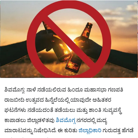
a
p
o
a
p
k
m
r
e
ಶಿವಮೊಗ್ಗ: ನಾಳೆ ನಡೆಯಲಿರುವ ಹಿಂದೂ ಮಹಾಸಭಾ ಗಣಪತಿ
ರಾಜಬೀದಿ ಉತ್ಸವದ ಹಿನ್ನೆಲೆಯಲ್ಲಿ ಯಾವುದೇ ಅಹಿತಕರ
ಘಟನೆಗಳು ನಡೆಯದಂತೆ ತಡೆಯಲು ಮತ್ತು ಶಾಂತಿ ಸುವ್ಯವಸ್ಥೆ
ಕಾಪಾಡಲು ಜಿಲ್ಲಾಡಳಿತವು
ಶಿವಮೊಗ್ಗ
ನಗರದಲ್ಲಿ ಮದ್ಯ
ಮಾರಾಟವನ್ನು ನಿಷೇಧಿಸಿದೆ. ಈ ಕುರಿತು
ಜಿಲ್ಲಾಧಿಕಾರಿ
ಗುರುದತ್ತ ಹೆಗಡೆ