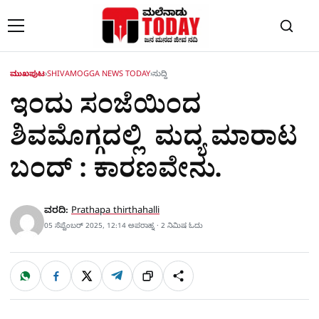
Skip to content
ಮುಖಪುಟ
›
SHIVAMOGGA NEWS TODAY
›
ಸುದ್ದಿ
ಇಂದು ಸಂಜೆಯಿಂದ
ಶಿವಮೊಗ್ಗದಲ್ಲಿ ಮದ್ಯ ಮಾರಾಟ
ಬಂದ್ : ಕಾರಣವೇನು.
ವರದಿ:
Prathapa thirthahalli
05 ಸೆಪ್ಟೆಂಬರ್ 2025, 12:14 ಅಪರಾಹ್ನ · 2 ನಿಮಿಷ ಓದು
W
F
X
T
ಹಂಚಿಕೊಳ್ಳಿ
ಲಿಂ
S
h
a
e
a
c
l
t
e
e
ಕ್
h
s
b
g
A
o
r