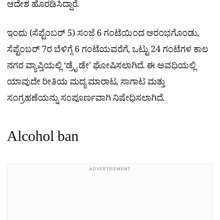
ಆದೇಶ ಹೊರಡಿಸಿದ್ದಾರೆ.
ಇಂದು (ಸೆಪ್ಟೆಂಬರ್ 5) ಸಂಜೆ 6 ಗಂಟೆಯಿಂದ ಆರಂಭಗೊಂಡು,
ಸೆಪ್ಟೆಂಬರ್ 7ರ ಬೆಳಿಗ್ಗೆ 6 ಗಂಟೆಯವರೆಗೆ, ಒಟ್ಟು 24 ಗಂಟೆಗಳ ಕಾಲ
ನಗರ ವ್ಯಾಪ್ತಿಯಲ್ಲಿ ‘ಡ್ರೈ ಡೇ’ ಘೋಷಿಸಲಾಗಿದೆ. ಈ ಅವಧಿಯಲ್ಲಿ
ಯಾವುದೇ ರೀತಿಯ ಮದ್ಯ ಮಾರಾಟ, ಸಾಗಾಟ ಮತ್ತು
ಸಂಗ್ರಹಣೆಯನ್ನು ಸಂಪೂರ್ಣವಾಗಿ ನಿಷೇಧಿಸಲಾಗಿದೆ.
Alcohol ban
ADVERTISEMENT