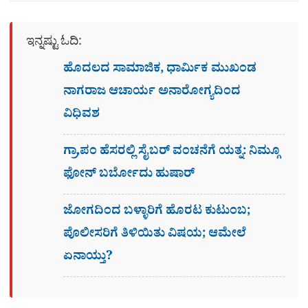
ಇನ್ನಷ್ಟು ಓದಿ:
ಹೊದಲದ ಸಾಮಾಜಿಕ, ಧಾರ್ಮಿಕ ಮುಖಂಡ
ನಾಗರಾಜ ಆಚಾರ್ಯ ಅನಾರೋಗ್ಯದಿಂದ
ವಿಧಿವಶ
ಗ್ರಾ,ಪಂ ಹೆಸರಲ್ಲಿ ಸೈಬ‌ರ್ ವಂಚನೆಗೆ ಯತ್ನ: ನಿಮ್ಗೂ
ಫೋನ್​ ಬರ್ಬೋದು ಹುಷಾರ್​​
ಜೋಗದಿಂದ ಬಳ್ಳಾರಿಗೆ ಹೊರಟ ಕುಟುಂಬ;
ಪೊಲೀಸರಿಗೆ ತಿಳಿಯಿತು ವಿಷಯ; ಆಮೇಲೆ
ಏನಾಯ್ತು?