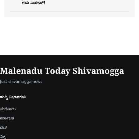
ಗಳು ಎಪೇಸ್!
Malenadu Today Shivamogga
Just shivamogga news
ಸುದ್ದಿ ವಿಭಾಗಗಳು
ಮಲೆನಾಡು
ಕರ್ನಾಟಕ
ದೇಶ
ವಿಶ್ವ