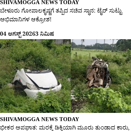
SHIVAMOGGA NEWS TODAY
ಬೇಳೂರು ಗೋಪಾಲಕೃಷ್ಣಗೆ ತಪ್ಪಿದ ಸಚಿವ ಸ್ಥಾನ: ಟೈರ್ ಸುಟ್ಟು
ಅಭಿಮಾನಿಗಳ ಆಕ್ರೋಶ!
04 ಆಗಸ್ಟ್ 2026
3 ನಿಮಿಷ
SHIVAMOGGA NEWS TODAY
ಭೀಕರ ಅಪಘಾತ: ಮರಕ್ಕೆ ಡಿಕ್ಕಿಯಾಗಿ ಮೂರು ತುಂಡಾದ ಕಾರು,