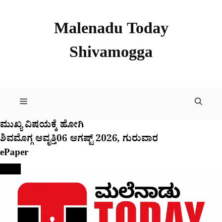
Skip
to
Malenadu Today
content
Shivamogga
Menu
ಮುಖ್ಯ ವಿಷಯಕ್ಕೆ ಹೋಗಿ
ಶಿವಮೊಗ್ಗ ಆವೃತ್ತಿ
06 ಆಗಷ್ಟ್ 2026, ಗುರುವಾರ
ePaper