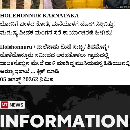
HOLEHONNUR KARNATAKA
ಬೋನಿಗೆ ಬೀಳದ ಕೋತಿ, ಮನೆಯೊಳಗೆ ಹೋಗಿ ಸಿಕ್ಕಿಬಿತ್ತು!
ಮನುಷ್ಯ ಪೀಡಕ ಮಂಗನ ಸೆರೆ ಕಾರ್ಯಾಚರಣೆ ಹೀಗಿತ್ತು!
Holehonnuru / ಮಲೆನಾಡು ಟುಡೆ ಸುದ್ದಿ / ಶಿವಮೊಗ್ಗ /
ಹೊಳೆಹೊನ್ನೂರು ಸಮೀಪದ ಅರಹತೊಳಲು ಗ್ರಾಮದಲ್ಲಿ
ಬಾಲಕನೊಬ್ಬನ ಮೇಲೆ ದಾಳಿ ಮಾಡಿದ್ದ ಮುಸಿಯವನ್ನ ಹಿಡಿಯುವಲ್ಲಿ
ಅರಣ್ಯ ಇಲಾಖೆ ... ಕ್ಲಿಕ್ ಮಾಡಿ
05 ಆಗಸ್ಟ್ 2026
2 ನಿಮಿಷ