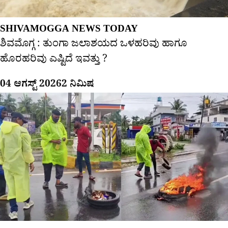
SHIVAMOGGA NEWS TODAY
ಶಿವಮೊಗ್ಗ : ತುಂಗಾ ಜಲಾಶಯದ ಒಳಹರಿವು ಹಾಗೂ
ಹೊರಹರಿವು ಎಷ್ಟಿದೆ ಇವತ್ತು ?
04 ಆಗಸ್ಟ್ 2026
2 ನಿಮಿಷ