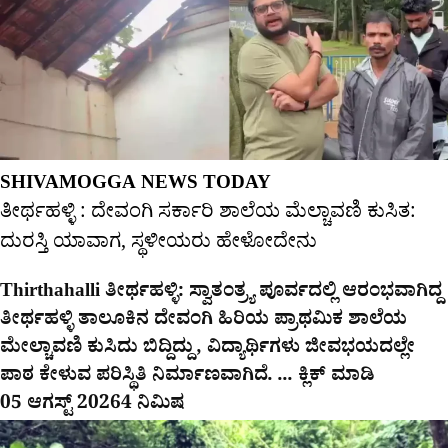
SHIVAMOGGA NEWS TODAY
ತೀರ್ಥಹಳ್ಳಿ : ದೇವಂಗಿ ಸರ್ಕಾರಿ ಶಾಲೆಯ ಮೆಲ್ಚಾವಣಿ ಕುಸಿತ:
ದುರಸ್ತಿ ಯಾವಾಗ, ಸ್ಥಳೀಯರು ಹೇಳೋದೇನು
Thirthahalli ತೀರ್ಥಹಳ್ಳಿ: ಸ್ವಾತಂತ್ರ್ಯ ಪೂರ್ವದಲ್ಲಿ ಆರಂಭವಾಗಿದ್ದ
ತೀರ್ಥಹಳ್ಳಿ ತಾಲೂಕಿನ ದೇವಂಗಿ ಹಿರಿಯ ಪ್ರಾಥಮಿಕ ಶಾಲೆಯ
ಮೇಲ್ಚಾವಣಿ ಕುಸಿದು ಬಿದ್ದಿದ್ದು, ವಿದ್ಯಾರ್ಥಿಗಳು ಜೀವಭಯದಲ್ಲೇ
ಪಾಠ ಕೇಳುವ ಪರಿಸ್ಥಿತಿ ನಿರ್ಮಾಣವಾಗಿದೆ. ... ಕ್ಲಿಕ್ ಮಾಡಿ
05 ಆಗಸ್ಟ್ 2026
4 ನಿಮಿಷ