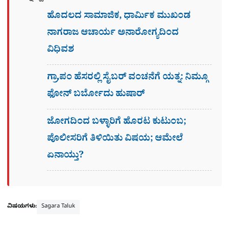
ಹೊದಲದ ಸಾಮಾಜಿಕ, ಧಾರ್ಮಿಕ ಮುಖಂಡ
ನಾಗರಾಜ ಆಚಾರ್ಯ ಅನಾರೋಗ್ಯದಿಂದ
ವಿಧಿವಶ
ಗ್ರಾ,ಪಂ ಹೆಸರಲ್ಲಿ ಸೈಬ‌ರ್ ವಂಚನೆಗೆ ಯತ್ನ: ನಿಮ್ಗೂ
ಫೋನ್​ ಬರ್ಬೋದು ಹುಷಾರ್​​
ಜೋಗದಿಂದ ಬಳ್ಳಾರಿಗೆ ಹೊರಟ ಕುಟುಂಬ;
ಪೊಲೀಸರಿಗೆ ತಿಳಿಯಿತು ವಿಷಯ; ಆಮೇಲೆ
ಏನಾಯ್ತು?
ವಿಷಯಗಳು:
Sagara Taluk