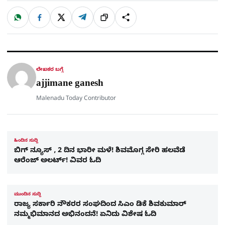
W
F
X
T
ಹಂಚಿಕೊಳ್ಳಿ
ಲಿಂ
S
h
a
e
a
c
l
t
e
e
ಕ್
h
s
b
g
A
o
r
a
p
o
a
p
k
m
r
ಲೇಖಕರ ಬಗ್ಗೆ
e
ajjimane ganesh
Malenadu Today Contributor
ಹಿಂದಿನ ಸುದ್ದಿ
ಬಿಗ್​ ನ್ಯೂಸ್​ , 2 ದಿನ ಭಾರೀ ಮಳೆ! ಶಿವಮೊಗ್ಗ ಸೇರಿ ಹಲವೆಡೆ
ಆರೆಂಜ್ ಅಲರ್ಟ್! ವಿವರ ಓದಿ
ಮುಂದಿನ ಸುದ್ದಿ
ರಾಜ್ಯ ಸರ್ಕಾರಿ ನೌಕರರ ಸಂಘದಿಂದ ಸಿಎಂ ಡಿಕೆ ಶಿವಕುಮಾರ್​
ನಮ್ಮಭಿಮಾನದ ಅಭಿನಂದನೆ! ಏನಿದು ವಿಶೇಷ ಓದಿ