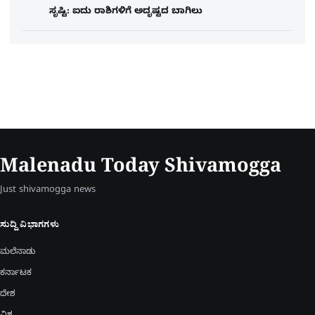
ಸೃಷ್ಟಿ: ಐದು ರಾಶಿಗಳಿಗೆ ಅದೃಷ್ಟದ ಬಾಗಿಲು
Malenadu Today Shivamogga
Just shivamogga news
ಸುದ್ದಿ ವಿಭಾಗಗಳು
ಮಲೆನಾಡು
ಕರ್ನಾಟಕ
ದೇಶ