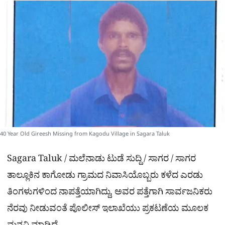
a
p
o
a
p
k
m
r
e
40 Year Old Gireesh Missing from Kagodu Village in Sagara Taluk
Sagara Taluk / ಮಲೆನಾಡು ಟುಡೆ ಸುದ್ದಿ / ಸಾಗರ / ಸಾಗರ
ತಾಲ್ಲೂಕಿನ ಕಾಗೋಡು ಗ್ರಾಮದ ನಿವಾಸಿಯೊಬ್ಬರು ಕಳೆದ ಎರಡು
ತಿಂಗಳುಗಳಿಂದ ನಾಪತ್ತೆಯಾಗಿದ್ದು, ಅವರ ಪತ್ತೆಗಾಗಿ ಸಾರ್ವಜನಿಕರು
ನೆರವು ನೀಡುವಂತೆ ಪೊಲೀಸ್ ಇಲಾಖೆಯು ಪ್ರಕಟಣೆಯ ಮೂಲಕ