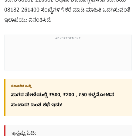
ಕಚೇರಿ 08182-226082 ಅಥವಾ ಶಿವಮೊಗ್ಗ ಎಸ್.ಪಿ ಕಚೇರಿಯ
08182-261400 ಸಂಖ್ಯೆಗಳಿಗೆ ಕರೆ ಮಾಡಿ ಮಾಹಿತಿ ಒದಗಿಸುವಂತೆ
ಇಲಾಖೆಯು ವಿನಂತಿಸಿದೆ.
ADVERTISEMENT
ಸಂಬಂಧಿತ ಸುದ್ದಿ
ಸಾಗರ ಪೇಟೆಯಲ್ಲಿ ₹500, ₹200 , ₹50 ಕಳ್ಳನೋಟಿನ
ಸಂಚಾರ! ಏಂತ ಕಥೆ ಇದು!
ಇನ್ನಷ್ಟು ಓದಿ: