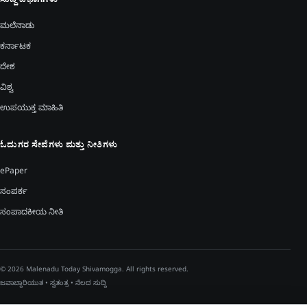
ಸುದ್ದಿ ವಿಭಾಗಗಳು
ಮಲೆನಾಡು
ಕರ್ನಾಟಕ
ದೇಶ
ವಿಶ್ವ
ಉಪಯುಕ್ತ ಮಾಹಿತಿ
ಓದುಗರ ಸೇವೆಗಳು ಮತ್ತು ನೀತಿಗಳು
ePaper
ಸಂಪರ್ಕ
ಸಂಪಾದಕೀಯ ನೀತಿ
© 2026 Malenadu Today Shivamogga. All rights reserved.
ಜವಾಬ್ದಾರಿಯುತ • ಸ್ವತಂತ್ರ • ನೆಲದ ಸುದ್ದಿ