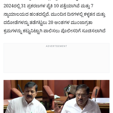
2024ರಲ್ಲಿ 31 ಪ್ರಕರಣಗಳ ಪೈಕಿ 10 ಪತ್ತೆಯಾಗಿವೆ ಮತ್ತು 7
ನ್ಯಾಯಾಲಯದ ಹಂತದಲ್ಲಿವೆ. ಮುಂದಿನ ದಿನಗಳಲ್ಲಿ ಕಳ್ಳತನ ಮತ್ತು
ದರೋಡೆಗಳನ್ನು ತಡೆಗಟ್ಟಲು 20 ಅಂಶಗಳ ಮುಂಜಾಗ್ರತಾ
ಕ್ರಮಗಳನ್ನು ಕಟ್ಟುನಿಟ್ಟಾಗಿ ಪಾಲಿಸಲು ಪೊಲೀಸರಿಗೆ ಸೂಚಿಸಲಾಗಿದೆ
ADVERTISEMENT