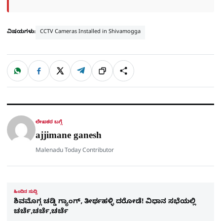
ವಿಷಯಗಳು:
CCTV Cameras Installed in Shivamogga
W
F
X
T
ಹಂಚಿಕೊಳ್ಳಿ
ಲಿಂ
S
h
a
e
a
c
l
t
e
e
ಕ್
h
s
b
g
A
o
r
a
p
o
a
p
k
m
r
ಲೇಖಕರ ಬಗ್ಗೆ
e
ajjimane ganesh
Malenadu Today Contributor
ಹಿಂದಿನ ಸುದ್ದಿ
ಶಿವಮೊಗ್ಗ ಚಡ್ಡಿ ಗ್ಯಾಂಗ್​​, ತೀರ್ಥಹಳ್ಳಿ ದರೋಡೆ! ವಿಧಾನ ಸಭೆಯಲ್ಲಿ
ಚರ್ಚೆ,ಚರ್ಚೆ,ಚರ್ಚೆ