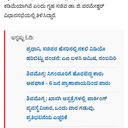
ಕಡಿಮೆಯಾಗಿವೆ ಎಂದು ಗೃಹ ಸಚಿವ ಡಾ. ಜಿ. ಪರಮೇಶ್ವರ್
ವಿಧಾನಸಭೆಯಲ್ಲಿ ತಿಳಿಸಿದ್ದಾರೆ.
ಇನ್ನಷ್ಟು ಓದಿ:
ಪ್ರಧಾನಿ, ಸಚಿವರ ಹೆಸರಿನಲ್ಲಿ ನಕಲಿ ವಿಡಿಯೊ
ಹರಿಬಿಟ್ಟು ವಂಚನೆ: ಎಐ ಬಳಸಿ ಆಮಿಷ, ನಂಬದಿರಿ
ಶಿವಮೊಗ್ಗ: ಸಿಗಂದೂರಿಗೆ ಹೊರಟಿದ್ದ ಕಾರು
ಅಪಘಾತ – 6 ಜನ ಪ್ರಾಣಾಪಾಯದಿಂದ ಪಾರು
ಶಿವಮೊಗ್ಗ : ಖಾಸಗಿ ಆಸ್ಪತ್ರೆಗಳಲ್ಲಿ ಪಾರ್ಕಿಂಗ್​
ವ್ಯವಸ್ಥೆ ವಿಚಾರ, ಒಂದು ವಾರ ಗಡುವು,
ಪ್ರತಿಭಟನೆಯ ಎಚ್ಚರಿಕೆ