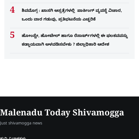
ಶಿವಮೊಗ್ಗ : ಖಾಸಗಿ ಆಸ್ಪತ್ರೆಗಳಲ್ಲಿ ಪಾರ್ಕಿಂಗ್​ ವ್ಯವಸ್ಥೆ ವಿಚಾರ,
ಒಂದು ವಾರ ಗಡುವು, ಪ್ರತಿಭಟನೆಯ ಎಚ್ಚರಿಕೆ
ಹೋಂಸ್ಟೇ, ಹೋಟೇಲ್ ಹಾಗೂ ರೆಸಾರ್ಟ್‌ಗಳಲ್ಲಿ ಈ ಫಲಕವವನ್ನು
ಕಡ್ಡಾಯವಾಗಿ ಅಳವಡಿಸಬೇಕು ? ಜಿಲ್ಲಾಧಿಕಾರಿ ಆದೇಶ
Malenadu Today Shivamogga
Just shivamogga news