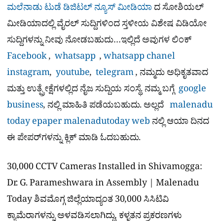
ಮಲೆನಾಡು ಟುಡೆ ಡಿಜಿಟಲ್ ನ್ಯೂಸ್ ಮೀಡಿಯಾ
ದ ಸೋಶಿಯಲ್​
ಮೀಡಿಯಾದಲ್ಲಿ ವೈರಲ್​ ಸುದ್ದಿಗಳಿಂದ ಸ್ತಳೀಯ ವಿಶೇಷ ವಿಡಿಯೋ
ಸುದ್ದಿಗಳನ್ನು ನೀವು ನೋಡಬಹುದು…ಇಲ್ಲಿದೆ ಅವುಗಳ ಲಿಂಕ್
Facebook
,
whatsapp
,
whatsapp chanel
instagram
,
youtube
,
telegram
, ನಮ್ಮದು ಅಧಿಕೃತವಾದ
ಮತ್ತು ಉತ್ಪ್ರೇಕ್ಷೆಗಳಲ್ಲಿದ ನೈಜ ಸುದ್ದಿಯ ಸಂಸ್ಥೆ. ನಮ್ಮ ಬಗ್ಗೆ
google
business
, ನಲ್ಲಿ ಮಾಹಿತಿ ಪಡೆಯಬಹುದು. ಅಲ್ಲದೆ
malenadu
today epaper
malenadutoday web
ನಲ್ಲಿ ಆಯಾ ದಿನದ
ಈ ಪೇಪರ್​ಗಳನ್ನು ಕ್ಲಿಕ್ ಮಾಡಿ ಓದಬಹುದು.
30,000 CCTV Cameras Installed in Shivamogga:
Dr. G. Parameshwara in Assembly | Malenadu
Today ಶಿವಮೊಗ್ಗ ಜಿಲ್ಲೆಯಾದ್ಯಂತ 30,000 ಸಿಸಿಟಿವಿ
ಕ್ಯಾಮೆರಾಗಳನ್ನು ಅಳವಡಿಸಲಾಗಿದ್ದು, ಕಳ್ಳತನ ಪ್ರಕರಣಗಳು