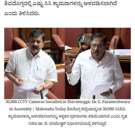
ಶಿವಮೊಗ್ಗದಲ್ಲಿ ಎಷ್ಟು ಸಿಸಿ ಕ್ಯಾಮರಾಗಳನ್ನು ಅಳವಡಿಸಲಾಗಿದೆ
ಎಂದು ತಿಳಿಸಿದರು.
30,000 CCTV Cameras Installed in Shivamogga: Dr. G. Parameshwara
in Assembly | Malenadu Today ಶಿವಮೊಗ್ಗ ಜಿಲ್ಲೆಯಾದ್ಯಂತ 30,000 ಸಿಸಿಟಿವಿ
ಕ್ಯಾಮೆರಾಗಳನ್ನು ಅಳವಡಿಸಲಾಗಿದ್ದು, ಕಳ್ಳತನ ಪ್ರಕರಣಗಳು ಕಡಿಮೆಯಾಗಿವೆ ಎಂದು ಗೃಹ
ಸಚಿವ ಡಾ. ಜಿ. ಪರಮೇಶ್ವರ್ ವಿಧಾನಸಭೆಯಲ್ಲಿ ತಿಳಿಸಿದ್ದಾರೆ.