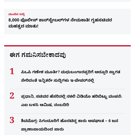
ಮುಂದಿನ ಸುದ್ದಿ
8,000 ಪೊಲೀಸ್ ಕಾನ್‌ಸ್ಟೇಬಲ್‌ಗಳ ನೇಮಕಾತಿ! ಗೃಹಸಚಿವರ
ಮಹತ್ವದ ಮಾತು!
ಈಗ ಗಮನಿಸಬೇಕಾದವು
ಪಿಒಪಿ ಗಣೇಶ ಮೂರ್ತಿ? ಮಧುಬಂಗಾರಪ್ಪರಿಗೆ ಅದ್ದೂರಿ ಸ್ವಾಗತ
ಸೇರಿದಂತೆ ಇನ್ನಿತರೇ ಸುದ್ದಿಗಳು ಇ-ಪೇಪರ್​ನಲ್ಲಿ
ಪ್ರಧಾನಿ, ಸಚಿವರ ಹೆಸರಿನಲ್ಲಿ ನಕಲಿ ವಿಡಿಯೊ ಹರಿಬಿಟ್ಟು ವಂಚನೆ:
ಎಐ ಬಳಸಿ ಆಮಿಷ, ನಂಬದಿರಿ
ಶಿವಮೊಗ್ಗ: ಸಿಗಂದೂರಿಗೆ ಹೊರಟಿದ್ದ ಕಾರು ಅಪಘಾತ – 6 ಜನ
ಪ್ರಾಣಾಪಾಯದಿಂದ ಪಾರು