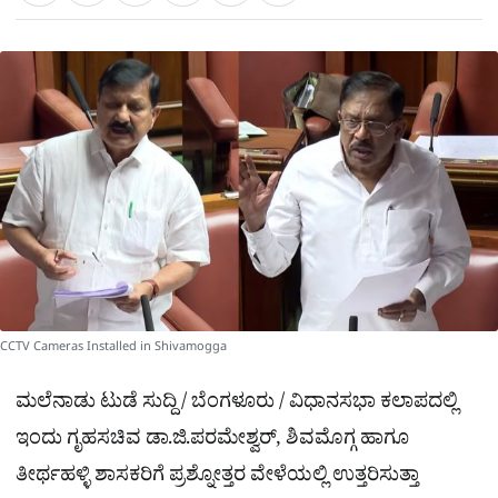
a
c
l
t
e
e
ಕ್
h
s
b
g
A
o
r
a
p
o
a
p
k
m
r
e
CCTV Cameras Installed in Shivamogga
ಮಲೆನಾಡು ಟುಡೆ ಸುದ್ದಿ / ಬೆಂಗಳೂರು / ವಿಧಾನಸಭಾ ಕಲಾಪದಲ್ಲಿ
ಇಂದು ಗೃಹಸಚಿವ ಡಾ.ಜಿ.ಪರಮೇಶ್ವರ್​, ಶಿವಮೊಗ್ಗ ಹಾಗೂ
ತೀರ್ಥಹಳ್ಳಿ ಶಾಸಕರಿಗೆ ಪ್ರಶ್ನೋತ್ತರ ವೇಳೆಯಲ್ಲಿ ಉತ್ತರಿಸುತ್ತಾ