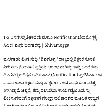
1-2 ದಿನಗಳಲ್ಲಿ ಶಿಕ್ಷಕರ ನೇಮಕಾತಿ Notification!ಶಿವಮೊಗ್ಗಕ್ಕೆ
ಸಿಎಂ! ಮಧು ಬಂಗಾರಪ್ಪ | Shivamogga
ಮಲೆನಾಡು ಟುಡೆ ಸುದ್ದಿ / ಶಿವಮೊಗ್ಗ / ರಾಜ್ಯದಲ್ಲಿ ಶಿಕ್ಷಕರ ಕೊರತೆ
ನೀಗಿಸಲು ನೇಮಕಾತಿ ಪ್ರಕ್ರಿಯೆ ಆರಂಭವಾಗಿದ್ದು, ಇನ್ನು ಒಂದೆರಡು
ದಿನಗಳಲ್ಲಿ ಅಧಿಕೃತ ಅಧಿಸೂಚನೆ (Notification) ಪ್ರಕಟವಾಗಲಿದೆ
ಎಂದು ಶಾಲಾ ಶಿಕ್ಷಣ ಮತ್ತು ಸಾಕ್ಷರತಾ ಸಚಿವ ಮಧು ಬಂಗಾರಪ್ಪ
ತಿಳಿಸಿದ್ದಾರೆ. ಅಲ್ಲದೆ, ತಮ್ಮ ಇಲಾಖೆಯ ಕಾರ್ಯವೈಖರಿಯನ್ನು
ಟೀಕಿಸುವವರಿಗೆ ಇತ್ತೀಚಿನ ಪರೀಕ್ಷಾ ಫಲಿತಾಂಶದ ಮೂಲಕ ರಾಜ್ಯದ