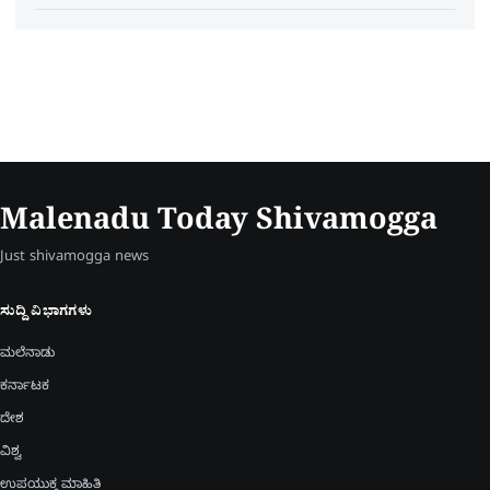
Malenadu Today Shivamogga
Just shivamogga news
ಸುದ್ದಿ ವಿಭಾಗಗಳು
ಮಲೆನಾಡು
ಕರ್ನಾಟಕ
ದೇಶ
ವಿಶ್ವ
ಉಪಯುಕ್ತ ಮಾಹಿತಿ