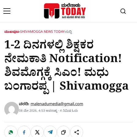
Skip to content
ಮುಖಪುಟ
›
SHIVAMOGGA NEWS TODAY
›
ಸುದ್ದಿ
1-2 ದಿನಗಳಲ್ಲಿ ಶಿಕ್ಷಕರ
ನೇಮಕಾತಿ Notification!
ಶಿವಮೊಗ್ಗಕ್ಕೆ ಸಿಎಂ! ಮಧು
ಬಂಗಾರಪ್ಪ | Shivamogga
ವರದಿ:
malenadumedia@gmail.com
08 ಮೇ 2026, 4:53 ಅಪರಾಹ್ನ · 4 ನಿಮಿಷ ಓದು
W
F
X
T
ಹಂಚಿಕೊಳ್ಳಿ
ಲಿಂ
S
h
a
e