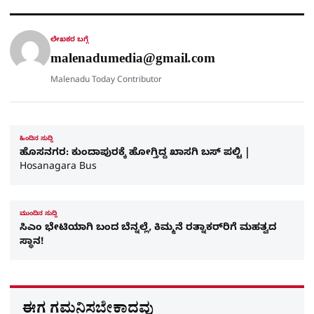
A
o
r
a
p
o
a
p
k
m
r
ಲೇಖಕರ ಬಗ್ಗೆ
e
malenadumedia@gmail.com
Malenadu Today Contributor
ಹಿಂದಿನ ಸುದ್ದಿ
ಹೊಸನಗರ: ಕುಂದಾಪುರಕ್ಕೆ ಹೋಗ್ತಿದ್ದ ಖಾಸಗಿ ಬಸ್ ಪಲ್ಟಿ |
Hosanagara Bus
ಮುಂದಿನ ಸುದ್ದಿ
ಸಿಎಂ ಭೇಟಿಯಾಗಿ ಬಂದ ಬೆನ್ನಲ್ಲೆ, ಕಿಮ್ಮನೆ ರತ್ನಾಕರ್​ರಿಗೆ ಮಹತ್ವದ
ಸ್ಥಾನ!
ಈಗ ಗಮನಿಸಬೇಕಾದವು