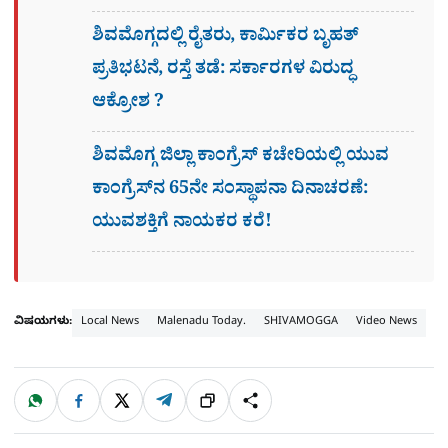
ಶಿವಮೊಗ್ಗದಲ್ಲಿ ರೈತರು, ಕಾರ್ಮಿಕರ ಬೃಹತ್
ಪ್ರತಿಭಟನೆ, ರಸ್ತೆ ತಡೆ: ಸರ್ಕಾರಗಳ ವಿರುದ್ಧ
ಆಕ್ರೋಶ ?
ಶಿವಮೊಗ್ಗ ಜಿಲ್ಲಾ ಕಾಂಗ್ರೆಸ್ ಕಚೇರಿಯಲ್ಲಿ ಯುವ
ಕಾಂಗ್ರೆಸ್‌ನ 65ನೇ ಸಂಸ್ಥಾಪನಾ ದಿನಾಚರಣೆ:
ಯುವಶಕ್ತಿಗೆ ನಾಯಕರ ಕರೆ!
ವಿಷಯಗಳು:
Local News
Malenadu Today.
SHIVAMOGGA
Video News
W
F
X
T
ಹಂಚಿಕೊಳ್ಳಿ
ಲಿಂ
S
h
a
e
a
c
l
t
e
e
ಕ್
h
s
b
g