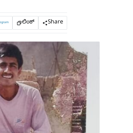
ಲಿಂಕ್
Share
legram