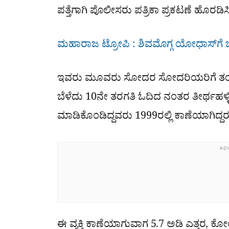
ಪತ್ತೆಗಾಗಿ ಪೊಲೀಸರು ಪತ್ರಿಕಾ ಪ್ರಕಟಣೆ ಹೊರಡಿಸಿದ
ಮಹಾರಾಜ ಟ್ರೋಪಿ : ಶಿವಮೊಗ್ಗ ಯೋಧಾಸ್​ಗೆ 
ಇವರು ಮೂವರು ಸೋದರ ಸೋದರಿಯರಿಗೆ ತಂದೆ ತ
ಬೆಳೆದು 10ನೇ ತರಗತಿ ಓದಿದ ನಂತರ ತೀರ್ಥಹಳ್ಳಿ
ಮಾಡಿಕೊಂಡಿದ್ದವರು 1999ರಲ್ಲಿ ಕಾಣೆಯಾಗಿದ್ದರ
AD
ಈ ವ್ಯಕ್ತಿ ಕಾಣೆಯಾಗುವಾಗ 5.7 ಅಡಿ ಎತ್ತರ,