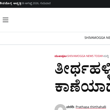
Skip to content
ಶಿವಮೊಗ್ಗ ಆವೃತ್ತಿ
06 ಆಗಷ್ಟ್ 2026, ಗುರುವಾರ
SHIVAMOGGA NE
ಮುಖಪುಟ
›
SHIVAMOGGA NEWS TODAY
›
ಸುದ್ದಿ
ತೀರ್ಥಹಳ್
ಕಾಣೆಯಾದ
ವರದಿ:
Prathapa thirthahalli