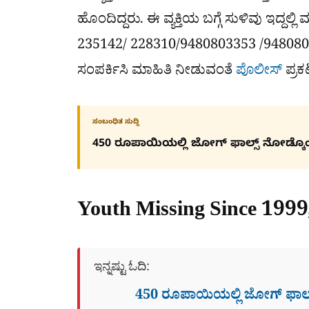
ಹೊಂದಿದ್ದರು. ಈ ವ್ಯಕ್ತಿಯ ಬಗ್ಗೆ ಸುಳಿವು ಇದ್ದ
235142/ 228310/9480803353 /9480803
ಸಂಪರ್ಕಿಸಿ ಮಾಹಿತಿ ನೀಡುವಂತೆ
ಪೊಲೀಸ್
ಪ್ರಕಟ
ಸಂಬಂಧಿತ ಸುದ್ದಿ
450 ರೂಪಾಯಿಯಲ್ಲಿ ಜೋಗ್​ ಫಾಲ್ಸ್​ ನೋಡ್ಕೊ
Youth Missing Since 1999
ಇನ್ನಷ್ಟು ಓದಿ:
450 ರೂಪಾಯಿಯಲ್ಲಿ ಜೋಗ್​ ಫಾಲ್