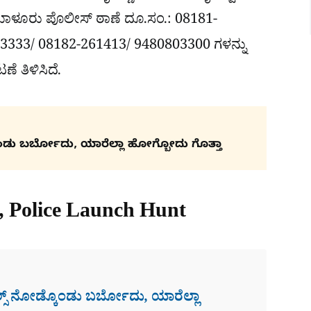
ಲ್ಲಿ ಮಾಳೂರು ಪೊಲೀಸ್ ಠಾಣೆ ದೂ.ಸಂ.: 08181-
333/ 08182-261413/ 9480803300 ಗಳನ್ನು
ಣೆ ತಿಳಿಸಿದೆ.
ಂಡು ಬರ್ಬೋದು, ಯಾರೆಲ್ಲಾ ಹೋಗ್ಬೋದು ಗೊತ್ತಾ
, Police Launch Hunt
ಸ್​ ನೋಡ್ಕೊಂಡು ಬರ್ಬೋದು, ಯಾರೆಲ್ಲಾ