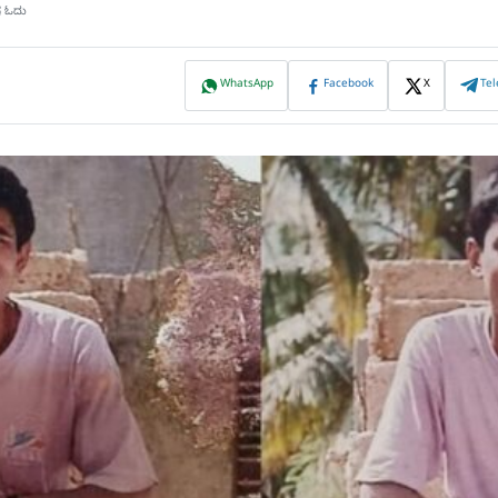
ಷ ಓದು
WhatsApp
Facebook
X
Te