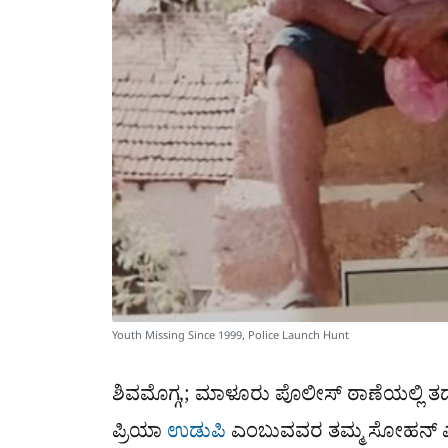
Youth Missing Since 1999, Police Launch Hunt
ಶಿವಮೊಗ್ಗ,; ಮಾಳೂರು ಪೊಲೀಸ್ ಠಾಣೆಯಲ್ಲಿ 
ಪ್ರಿಯಾ
ಉಡುಪಿ
ಎಂಬುವವರ ತಮ್ಮ ಸೋಹನ್ ಎ