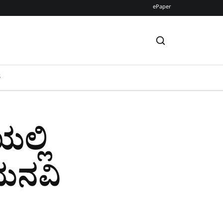
ePaper
S
ಲ್ಲಿ
ಮನವಿ