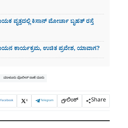
ಾಯಕ ವೃತ್ತದಲ್ಲಿ ಕಿಸಾನ್ ಮೋರ್ಚಾ ಬೃಹತ್ ರಸ್ತೆ
ೀತ ಗಾಯನ ಕಾರ್ಯಕ್ರಮ, ಉಚಿತ ಪ್ರವೇಶ, ಯಾವಾಗ?
ಮಾಳೂರು ಪೊಲೀಸ್ ಠಾಣೆ ದೂರು
ಲಿಂಕ್
Share
Facebook
X
Telegram