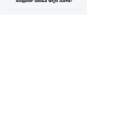
ಸಂಪೂರ್ಣ ಮಾಹಿತಿ ಇಲ್ಲಿದೆ ನೋಡಿ?