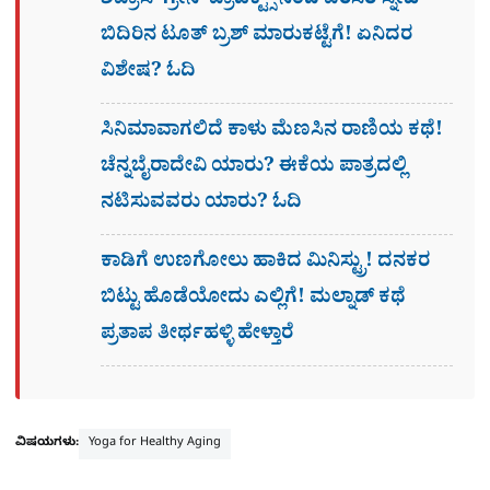
ಶಿಪ್ರಾಸ್ ಗ್ರೀನ್ ಪ್ರಾಡಕ್ಟ್ಸ್ ನಿಂದ ಪರಿಸರ ಸ್ನೇಹಿ
ಬಿದಿರಿನ ಟೂತ್ ಬ್ರಶ್ ಮಾರುಕಟ್ಟೆಗೆ! ಏನಿದರ
ವಿಶೇಷ? ಓದಿ
ಸಿನಿಮಾವಾಗಲಿದೆ ಕಾಳು ಮೆಣಸಿನ ರಾಣಿಯ ಕಥೆ!
ಚೆನ್ನಬೈರಾದೇವಿ ಯಾರು? ಈಕೆಯ ಪಾತ್ರದಲ್ಲಿ
ನಟಿಸುವವರು ಯಾರು? ಓದಿ
ಕಾಡಿಗೆ ಉಣಗೋಲು ಹಾಕಿದ ಮಿನಿಸ್ಟ್ರು! ದನಕರ
ಬಿಟ್ಟು ಹೊಡೆಯೋದು ಎಲ್ಲಿಗೆ! ಮಲ್ನಾಡ್ ಕಥೆ
ಪ್ರತಾಪ ತೀರ್ಥಹಳ್ಳಿ ಹೇಳ್ತಾರೆ
ವಿಷಯಗಳು:
Yoga for Healthy Aging