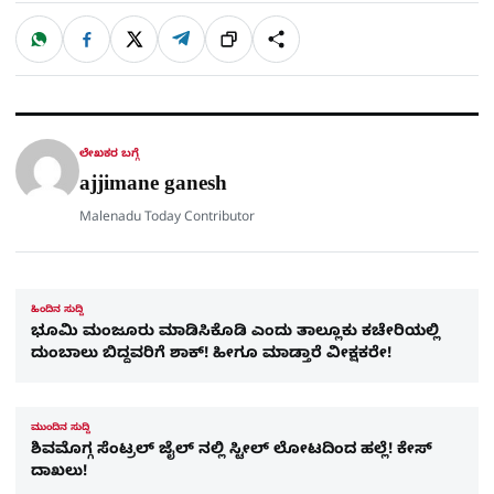
W
F
X
T
ಹಂಚಿಕೊಳ್ಳಿ
ಲಿಂ
S
h
a
e
a
c
l
t
e
e
ಕ್
h
s
b
g
A
o
r
a
p
o
a
p
k
m
r
ಲೇಖಕರ ಬಗ್ಗೆ
e
ajjimane ganesh
Malenadu Today Contributor
ಹಿಂದಿನ ಸುದ್ದಿ
ಭೂಮಿ ಮಂಜೂರು ಮಾಡಿಸಿಕೊಡಿ ಎಂದು ತಾಲ್ಲೂಕು ಕಚೇರಿಯಲ್ಲಿ
ದುಂಬಾಲು ಬಿದ್ದವರಿಗೆ ಶಾಕ್! ಹೀಗೂ ಮಾಡ್ತಾರೆ ವೀಕ್ಷಕರೇ!
ಮುಂದಿನ ಸುದ್ದಿ
ಶಿವಮೊಗ್ಗ ಸೆಂಟ್ರಲ್​ ಜೈಲ್​ ನಲ್ಲಿ ಸ್ಟೀಲ್​ ಲೋಟದಿಂದ ಹಲ್ಲೆ! ಕೇಸ್
ದಾಖಲು!