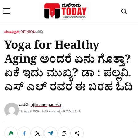
Skip to content
ಮುಖಪುಟ
›
OPINION
›
ಸುದ್ದಿ
Yoga for Healthy
Aging ಅಂದರೆ ಏನು ಗೊತ್ತಾ?
ಏಕೆ ಇದು ಮುಖ್ಯ? ಡಾ : ಪಲ್ಲವಿ.
ಎಸ್ ಎಲ್‌ ರವರ ಈ ಬರಹ ಓದಿ
ವರದಿ:
ajjimane ganesh
19 ಜೂನ್ 2026, 6:45 ಅಪರಾಹ್ನ · 9 ನಿಮಿಷ ಓದು
W
F
X
T
ಹಂಚಿಕೊಳ್ಳಿ
ಲಿಂ
S
h
a
e