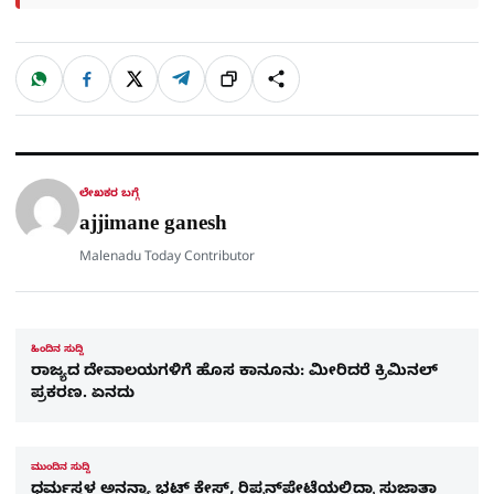
W
F
X
T
ಹಂಚಿಕೊಳ್ಳಿ
ಲಿಂ
S
h
a
e
a
c
l
t
e
e
ಕ್
h
s
b
g
A
o
r
a
p
o
a
p
k
m
r
ಲೇಖಕರ ಬಗ್ಗೆ
e
ajjimane ganesh
Malenadu Today Contributor
ಹಿಂದಿನ ಸುದ್ದಿ
ರಾಜ್ಯದ ದೇವಾಲಯಗಳಿಗೆ ಹೊಸ ಕಾನೂನು: ಮೀರಿದರೆ ಕ್ರಿಮಿನಲ್
ಪ್ರಕರಣ. ಏನದು
ಮುಂದಿನ ಸುದ್ದಿ
ಧರ್ಮಸ್ಥಳ ಅನನ್ಯಾ ಭಟ್ ಕೇಸ್, ರಿಪ್ಪನ್​ಪೇಟೆಯಲ್ಲಿದ್ರಾ ಸುಜಾತಾ