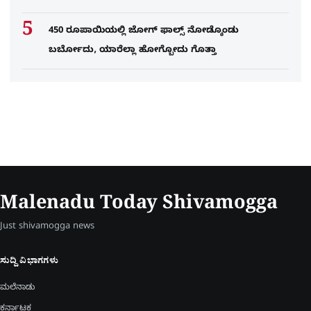
450 ರೂಪಾಯಿಯಲ್ಲಿ ಜೋಗ್​ ಫಾಲ್ಸ್​ ನೋಡ್ಕೊಂಡು
ಬರ್ಬೋದು, ಯಾರೆಲ್ಲಾ ಹೋಗ್ಬೋದು ಗೊತ್ತಾ
Malenadu Today Shivamogga
Just shivamogga news
ಸುದ್ದಿ ವಿಭಾಗಗಳು
ಮಲೆನಾಡು
ಕರ್ನಾಟಕ