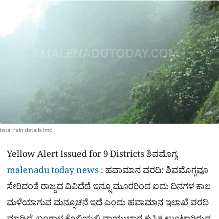
a
p
o
a
p
k
m
r
e
total rain details imd
Yellow Alert Issued for 9 Districts ಶಿವಮೊಗ್ಗ,
malenadu today news
: ಹವಾಮಾನ ವರದಿ: ಶಿವಮೊಗ್ಗವೂ
ಸೇರಿದಂತೆ ರಾಜ್ಯದ ವಿವಿದೆಡೆ ಇನ್ನೂ ಮೂರರಿಂದ ಐದು ದಿನಗಳ ಕಾಲ
ಮಳೆಯಾಗುವ ಮನ್ಸೂಚನೆ ಇದೆ ಎಂದು ಹವಾಮಾನ ಇಲಾಖೆ ವರದಿ