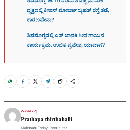
ಶಿವಮೊಗ್ಗ: ಆ. 10 ರಂದು ಶಿವಪ್ಪ ನಾಯಕ
ವೃತ್ತದಲ್ಲಿ ಕಿಸಾನ್ ಮೋರ್ಚಾ ಬೃಹತ್ ರಸ್ತೆ ತಡೆ,
ಕಾರಣವೇನು?
ಶಿವಮೊಗ್ಗದಲ್ಲಿ ಎಸ್​ ಜಾನಕಿ ಗೀತ ಗಾಯನ
ಕಾರ್ಯಕ್ರಮ, ಉಚಿತ ಪ್ರವೇಶ, ಯಾವಾಗ?
W
F
X
T
ಹಂಚಿಕೊಳ್ಳಿ
ಲಿಂ
S
h
a
e
a
c
l
t
e
e
ಕ್
h
s
b
g
A
o
r
a
p
o
a
p
k
m
r
ಲೇಖಕರ ಬಗ್ಗೆ
e
Prathapa thirthahalli
Malenadu Today Contributor