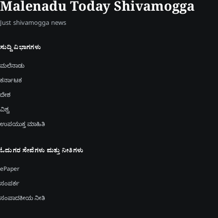
Malenadu Today Shivamogga
Just shivamogga news
ಸುದ್ದಿ ವಿಭಾಗಗಳು
ಮಲೆನಾಡು
ಕರ್ನಾಟಕ
ದೇಶ
ವಿಶ್ವ
ಉಪಯುಕ್ತ ಮಾಹಿತಿ
ಓದುಗರ ಸೇವೆಗಳು ಮತ್ತು ನೀತಿಗಳು
ePaper
ಸಂಪರ್ಕ
ಸಂಪಾದಕೀಯ ನೀತಿ