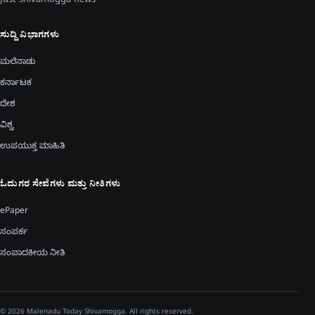
Just shivamogga news
ಸುದ್ದಿ ವಿಭಾಗಗಳು
ಮಲೆನಾಡು
ಕರ್ನಾಟಕ
ದೇಶ
ವಿಶ್ವ
ಉಪಯುಕ್ತ ಮಾಹಿತಿ
ಓದುಗರ ಸೇವೆಗಳು ಮತ್ತು ನೀತಿಗಳು
ePaper
ಸಂಪರ್ಕ
ಸಂಪಾದಕೀಯ ನೀತಿ
© 2026 Malenadu Today Shivamogga. All rights reserved.