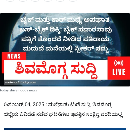
a
c
l
t
e
e
ಕ್
h
s
b
g
A
o
r
a
p
o
a
p
k
m
r
e
today shivamogga news
ಡಿಸೆಂಬರ್,04, 2025 : ಮಲೆನಾಡು ಟುಡೆ ಸುದ್ದಿ :ಶಿವಮೊಗ್ಗ
ಜಿಲ್ಲೆಯ ವಿವಿದೆಡೆ ನಡೆದ ಘಟನೆಗಳು ಇವತ್ತಿನ ಸಂಕ್ಷಿಪ್ತ ವರದಿಯಲ್ಲಿ