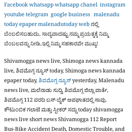
Facebook
whatsapp
whatsapp chanel
instagram
youtube
telegram
google business
malenadu
today epaper
malenadutoday web
ನಲ್ಲಿ
ಬೆಂಬಲಿಸಬಹುದು.. ಸಾದ್ಯವಾದಷ್ಟು ನಮ್ಮ ಪ್ರಯತ್ನಕ್ಕೆ ನಿಮ್ಮ
ಬೆಂಬಲವನ್ನು ನೀಡಿ..ಇಲ್ಲಿ ನಿಮ್ಮ ಸಹಕಾರವೇ ಮುಖ್ಯ!
Shivamogga news live, Shimoga news kannada
live, ಶಿವಮೊಗ್ಗ ನ್ಯೂಸ್ today, Shimoga news kannada
epaper today,
ಶಿವಮೊಗ್ಗ ನ್ಯೂಸ್
yesterday, Malenadu
news live, ಮಲೆನಾಡು ಸುದ್ದಿ, ಶಿವಮೊಗ್ಗ ಜಿಲ್ಲಾ ವಾರ್ತೆ,
ಶಿವಮೊಗ್ಗ 112 ವರದಿ ಬಸ್-ಬೈಕ್ ಅಪಘಾತದಲ್ಲಿ ಸಾವು,
ಕೌಟುಂಬಿಕ ಗಲಾಟೆ ಮತ್ತು ಸ್ಪೀಕರ್‌ ಸದ್ದು today shivamogga
news live short news Shivamogga 112 Report
Bus-Bike Accident Death, Domestic Trouble, and