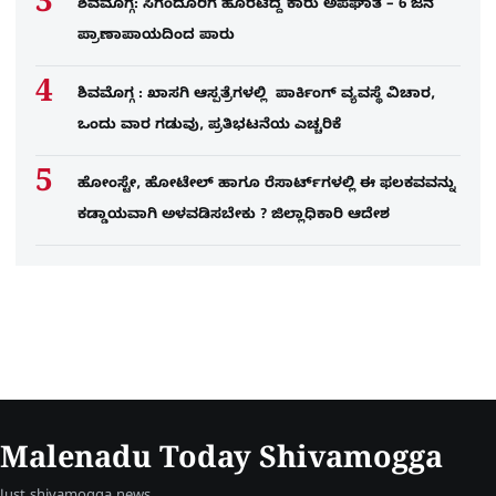
ಶಿವಮೊಗ್ಗ: ಸಿಗಂದೂರಿಗೆ ಹೊರಟಿದ್ದ ಕಾರು ಅಪಘಾತ – 6 ಜನ
ಪ್ರಾಣಾಪಾಯದಿಂದ ಪಾರು
ಶಿವಮೊಗ್ಗ : ಖಾಸಗಿ ಆಸ್ಪತ್ರೆಗಳಲ್ಲಿ ಪಾರ್ಕಿಂಗ್​ ವ್ಯವಸ್ಥೆ ವಿಚಾರ,
ಒಂದು ವಾರ ಗಡುವು, ಪ್ರತಿಭಟನೆಯ ಎಚ್ಚರಿಕೆ
ಹೋಂಸ್ಟೇ, ಹೋಟೇಲ್ ಹಾಗೂ ರೆಸಾರ್ಟ್‌ಗಳಲ್ಲಿ ಈ ಫಲಕವವನ್ನು
ಕಡ್ಡಾಯವಾಗಿ ಅಳವಡಿಸಬೇಕು ? ಜಿಲ್ಲಾಧಿಕಾರಿ ಆದೇಶ
Malenadu Today Shivamogga