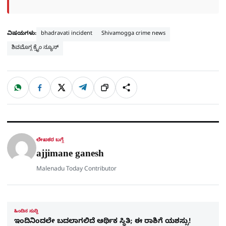
ವಿಷಯಗಳು:
bhadravati incident
Shivamogga crime news
ಶಿವಮೊಗ್ಗ ಕ್ರೈಂ ನ್ಯೂಸ್
W
F
X
T
ಹಂಚಿಕೊಳ್ಳಿ
ಲಿಂ
S
h
a
e
a
c
l
t
e
e
ಕ್
h
s
b
g
A
o
r
a
p
o
a
p
k
m
r
ಲೇಖಕರ ಬಗ್ಗೆ
e
ajjimane ganesh
Malenadu Today Contributor
ಹಿಂದಿನ ಸುದ್ದಿ
ಇಂದಿನಿಂದಲೇ ಬದಲಾಗಲಿದೆ ಆರ್ಥಿಕ ಸ್ಥಿತಿ; ಈ ರಾಶಿಗೆ ಯಶಸ್ಸು!