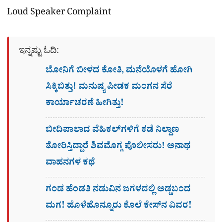
Loud Speaker Complaint
ಇನ್ನಷ್ಟು ಓದಿ:
ಬೋನಿಗೆ ಬೀಳದ ಕೋತಿ, ಮನೆಯೊಳಗೆ ಹೋಗಿ
ಸಿಕ್ಕಿಬಿತ್ತು! ಮನುಷ್ಯ ಪೀಡಕ ಮಂಗನ ಸೆರೆ
ಕಾರ್ಯಾಚರಣೆ ಹೀಗಿತ್ತು!
ಬೀದಿಪಾಲಾದ ವೆಹಿಕಲ್​ಗಳಿಗೆ ಕಡೆ ನಿಲ್ದಾಣ
ತೋರಿಸ್ತಿದ್ದಾರೆ ಶಿವಮೊಗ್ಗ ಪೊಲೀಸರು! ಅನಾಥ
ವಾಹನಗಳ ಕಥೆ
ಗಂಡ ಹೆಂಡತಿ ನಡುವಿನ ಜಗಳದಲ್ಲಿ ಅಡ್ಡಬಂದ
ಮಗ! ಹೊಳೆಹೊನ್ನೂರು ಕೊಲೆ ಕೇಸ್​ನ ವಿವರ!