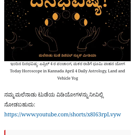
ಇಂದಿನ ದಿನಭವಿಷ್ಯ: ಏಪ್ರಿಲ್ 4 ರ ಪಂಚಾಂಗ, ಮಕರ ರಾಶಿಗೆ ಭೂಮಿ ವಾಹನ ಯೋಗ
Today Horoscope in Kannada April 4 Daily Astrology, Land and
Vehicle Yog
ನಮ್ಮ ಮಲೆನಾಡು ಟುಡೆಯ ವಿಡಿಯೋಗಳನ್ನು ನೀವಿಲ್ಲಿ
ನೋಡಬಹುದು:
https://www.youtube.com/shorts/x8I63rpLvyw