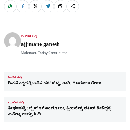
W
F
X
T
ಹಂಚಿಕೊಳ್ಳಿ
ಲಿಂ
S
h
a
e
a
c
l
t
e
e
ಕ್
h
s
b
g
A
o
r
a
p
o
a
p
k
m
r
ಲೇಖಕರ ಬಗ್ಗೆ
e
ajjimane ganesh
Malenadu Today Contributor
ಹಿಂದಿನ ಸುದ್ದಿ
ಶಿವಮೊಗ್ಗದಲ್ಲಿ ಅಡಿಕೆ ದರ! ಬೆಟ್ಟೆ, ರಾಶಿ, ಗೊರಬಲು ರೇಟು!
ಮುಂದಿನ ಸುದ್ದಿ
ತೀರ್ಥಹಳ್ಳಿ : ಬೈಕ್​ ತಗೊಂಡೋರು, ಕ್ಲಿಯರೆನ್ಸ್ ಲೆಟರ್​ ಕೇಳಿದ್ದಕ್ಕೆ
ಏನೆಲ್ಲಾ ಆಯ್ತು ಓದಿ