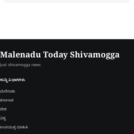
Malenadu Today Shivamogga
Just shivamogga news
ಸುದ್ದಿ ವಿಭಾಗಗಳು
ಮಲೆನಾಡು
ಕರ್ನಾಟಕ
ದೇಶ
ವಿಶ್ವ
ಉಪಯುಕ್ತ ಮಾಹಿತಿ