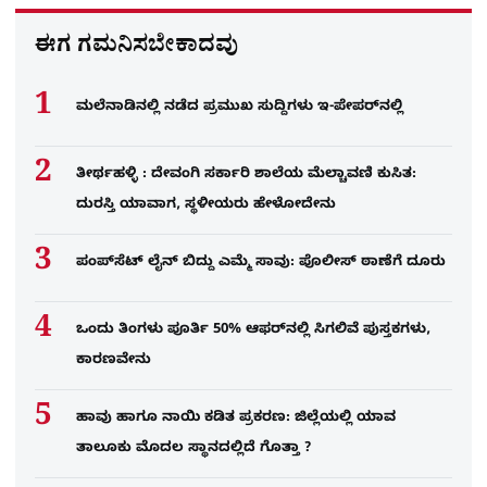
ಈಗ ಗಮನಿಸಬೇಕಾದವು
ಮಲೆನಾಡಿನಲ್ಲಿ ನಡೆದ ಪ್ರಮುಖ ಸುದ್ದಿಗಳು ಇ-ಪೇಪರ್​​​​ನಲ್ಲಿ
ತೀರ್ಥಹಳ್ಳಿ : ದೇವಂಗಿ ಸರ್ಕಾರಿ ಶಾಲೆಯ ಮೆಲ್ಚಾವಣಿ ಕುಸಿತ:
ದುರಸ್ತಿ ಯಾವಾಗ, ಸ್ಥಳೀಯರು ಹೇಳೋದೇನು
ಪಂಪ್‌ಸೆಟ್ ಲೈನ್ ಬಿದ್ದು ಎಮ್ಮೆ ಸಾವು: ಪೊಲೀಸ್ ಠಾಣೆಗೆ ದೂರು
ಒಂದು ತಿಂಗಳು ಪೂರ್ತಿ 50% ಆಫರ್​ನಲ್ಲಿ ಸಿಗಲಿವೆ ಪುಸ್ತಕಗಳು,
ಕಾರಣವೇನು
ಹಾವು ಹಾಗೂ ನಾಯಿ ಕಡಿತ ಪ್ರಕರಣ: ಜಿಲ್ಲೆಯಲ್ಲಿ ಯಾವ
ತಾಲೂಕು ಮೊದಲ ಸ್ಥಾನದಲ್ಲಿದೆ ಗೊತ್ತಾ ?