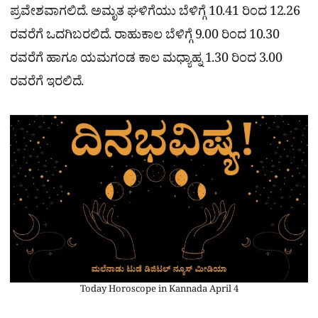
ಪ್ರವೇಶವಾಗಲಿದೆ. ಅಮೃತ ಘಳಿಗೆಯು ಬೆಳಿಗ್ಗೆ 10.41 ರಿಂದ 12.26
ರವರೆಗೆ ಒದಗಿಬರಲಿದೆ. ರಾಹುಕಾಲ ಬೆಳಿಗ್ಗೆ 9.00 ರಿಂದ 10.30
ರವರೆಗೆ ಹಾಗೂ ಯಮಗಂಡ ಕಾಲ ಮಧ್ಯಾಹ್ನ 1.30 ರಿಂದ 3.00
ರವರೆಗೆ ಇರಲಿದೆ.
Today Horoscope in Kannada April 4