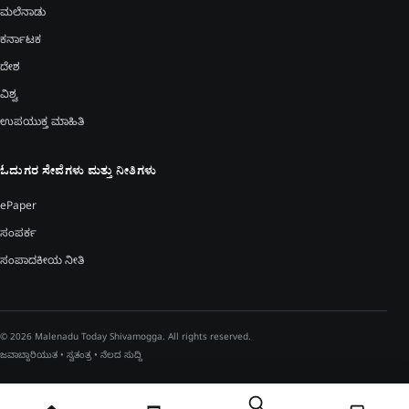
ಮಲೆನಾಡು
ಕರ್ನಾಟಕ
ದೇಶ
ವಿಶ್ವ
ಉಪಯುಕ್ತ ಮಾಹಿತಿ
ಓದುಗರ ಸೇವೆಗಳು ಮತ್ತು ನೀತಿಗಳು
ePaper
ಸಂಪರ್ಕ
ಸಂಪಾದಕೀಯ ನೀತಿ
© 2026 Malenadu Today Shivamogga. All rights reserved.
ಜವಾಬ್ದಾರಿಯುತ • ಸ್ವತಂತ್ರ • ನೆಲದ ಸುದ್ದಿ