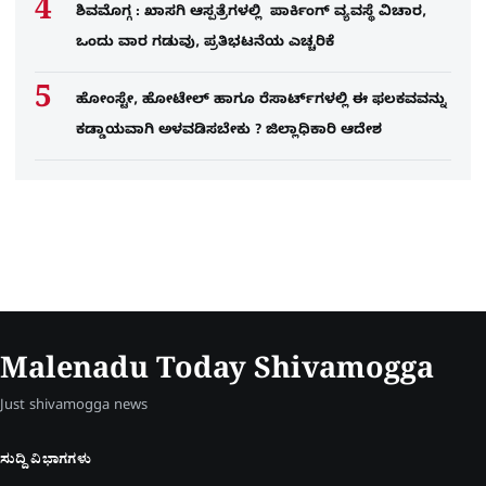
ಶಿವಮೊಗ್ಗ : ಖಾಸಗಿ ಆಸ್ಪತ್ರೆಗಳಲ್ಲಿ ಪಾರ್ಕಿಂಗ್​ ವ್ಯವಸ್ಥೆ ವಿಚಾರ,
ಒಂದು ವಾರ ಗಡುವು, ಪ್ರತಿಭಟನೆಯ ಎಚ್ಚರಿಕೆ
ಹೋಂಸ್ಟೇ, ಹೋಟೇಲ್ ಹಾಗೂ ರೆಸಾರ್ಟ್‌ಗಳಲ್ಲಿ ಈ ಫಲಕವವನ್ನು
ಕಡ್ಡಾಯವಾಗಿ ಅಳವಡಿಸಬೇಕು ? ಜಿಲ್ಲಾಧಿಕಾರಿ ಆದೇಶ
Malenadu Today Shivamogga
Just shivamogga news
ಸುದ್ದಿ ವಿಭಾಗಗಳು