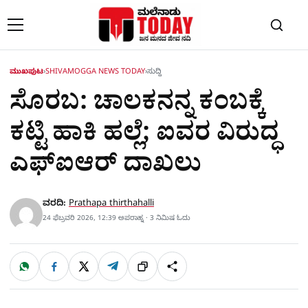
Skip to content
ಮುಖಪುಟ
›
SHIVAMOGGA NEWS TODAY
›
ಸುದ್ದಿ
ಸೊರಬ: ಚಾಲಕನನ್ನ ಕಂಬಕ್ಕೆ
ಕಟ್ಟಿ ಹಾಕಿ ಹಲ್ಲೆ; ಐವರ ವಿರುದ್ಧ
ಎಫ್‌ಐಆರ್ ದಾಖಲು
ವರದಿ:
Prathapa thirthahalli
24 ಫೆಬ್ರವರಿ 2026, 12:39 ಅಪರಾಹ್ನ · 3 ನಿಮಿಷ ಓದು
W
F
X
T
ಹಂಚಿಕೊಳ್ಳಿ
ಲಿಂ
S
h
a
e
a
c
l
t
e
e
ಕ್
h
s
b
g
A
o
r