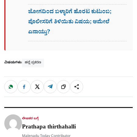
ಜೋಗದಿಂದ ಬಳ್ಳಾರಿಗೆ ಹೊರಟ ಕುಟುಂಬ;
ಪೊಲೀಸರಿಗೆ ತಿಳಿಯಿತು ವಿಷಯ; ಆಮೇಲೆ
ಏನಾಯ್ತು?
ವಿಷಯಗಳು:
ಹಲ್ಲೆ ಪ್ರಕರಣ
W
F
X
T
ಹಂಚಿಕೊಳ್ಳಿ
ಲಿಂ
S
h
a
e
a
c
l
t
e
e
ಕ್
h
s
b
g
A
o
r
a
p
o
a
p
k
m
r
ಲೇಖಕರ ಬಗ್ಗೆ
e
Prathapa thirthahalli
Malenadu Today Contributor