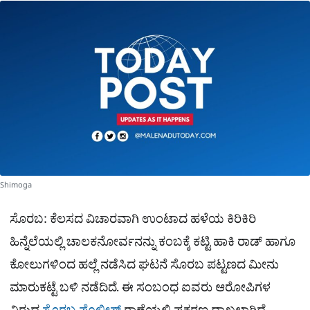
a
p
o
a
p
k
m
r
e
Shimoga
ಸೊರಬ: ಕೆಲಸದ ವಿಚಾರವಾಗಿ ಉಂಟಾದ ಹಳೆಯ ಕಿರಿಕಿರಿ
ಹಿನ್ನೆಲೆಯಲ್ಲಿ ಚಾಲಕನೋರ್ವನನ್ನು ಕಂಬಕ್ಕೆ ಕಟ್ಟಿ ಹಾಕಿ ರಾಡ್ ಹಾಗೂ
ಕೋಲುಗಳಿಂದ ಹಲ್ಲೆ ನಡೆಸಿದ ಘಟನೆ ಸೊರಬ ಪಟ್ಟಣದ ಮೀನು
ಮಾರುಕಟ್ಟೆ ಬಳಿ ನಡೆದಿದೆ. ಈ ಸಂಬಂಧ ಐವರು ಆರೋಪಿಗಳ