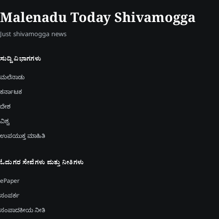
Malenadu Today Shivamogga
Just shivamogga news
ಸುದ್ದಿ ವಿಭಾಗಗಳು
ಮಲೆನಾಡು
ಕರ್ನಾಟಕ
ದೇಶ
ವಿಶ್ವ
ಉಪಯುಕ್ತ ಮಾಹಿತಿ
ಓದುಗರ ಸೇವೆಗಳು ಮತ್ತು ನೀತಿಗಳು
ePaper
ಸಂಪರ್ಕ
ಸಂಪಾದಕೀಯ ನೀತಿ