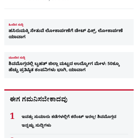
ಹಿಂದಿನ ಸುದ್ದಿ
ಹಸಿರುಮಕ್ಕಿ ಸೇತುವೆ ಲೋಕಾರ್ಪಣೆಗೆ ಡೇಟ್​ ಫಿಕ್ಸ್​, ಲೋಕಾರ್ಪಣೆ
ಯಾವಾಗ
ಮುಂದಿನ ಸುದ್ದಿ
ಶಿವಮೊಗ್ಗದಲ್ಲಿ ಬೃಹತ್ ಜಿಲ್ಲಾ ಮಟ್ಟದ ಉದ್ಯೋಗ ಮೇಳ: 50ಕ್ಕೂ
ಹೆಚ್ಚು ಪ್ರತಿಷ್ಠಿತ ಕಂಪನಿಗಳು ಭಾಗಿ, ಯಾವಾಗ
ಈಗ ಗಮನಿಸಬೇಕಾದವು
ಇವತ್ತು ಸುಮಾರು ಕಡೆಗಳಲ್ಲಿಗೆ ಕರೆಂಟ್ ಇರಲ್ಲ! ಶಿವಮೊಗ್ಗದ
ಇನ್ನಷ್ಟು ಸುದ್ದಿಗಳು