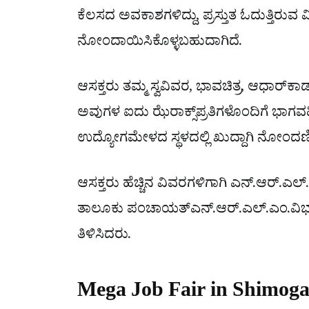
ಕೆಲಸದ ಅವಕಾಶಗಳಿದ್ದು, ಪ್ರಸ್ತುತ ಓದುತ್ತಿರುವ ವ
ನೋಂದಾಯಿಸಿಕೊಳ್ಳಬಹುದಾಗಿದೆ.
ಆಸಕ್ತರು ತಮ್ಮ ಸ್ವವಿವರ, ಭಾವಚಿತ್ರ, ಆಧಾರ್‌ಕಾರ
ಅವುಗಳ ಐದು ಝೆರಾಕ್ಸ್‌ಪ್ರತಿಗಳೊಂದಿಗೆ ಭಾ
ಉದ್ಯೋಗಮೇಳದ ಸ್ಥಳದಲ್ಲಿ ಖುದ್ದಾಗಿ ನೋಂದಣಿ
ಆಸಕ್ತರು ಹೆಚ್ಚಿನ ವಿವರಗಳಿಗಾಗಿ ಎನ್.‌ಆರ್.‌ಎಲ
ತಾಲೂಕು ಪಂಚಾಯತ್‌ಎನ್.‌ಆರ್.‌ಎಲ್.‌ಎಂ.ವಿ
ತಿಳಿಸಿದರು.
Mega Job Fair in Shimoga