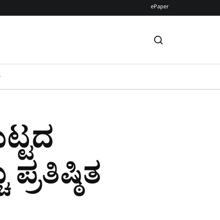
ePaper
S
ಮಟ್ಟದ
್ರತಿಷ್ಠಿತ