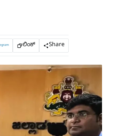
ಲಿಂಕ್
Share
legram