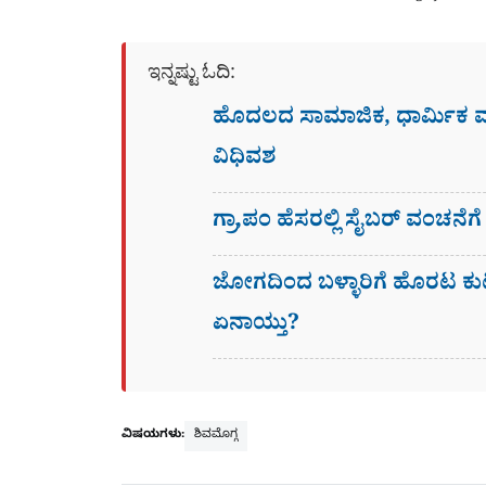
ಇನ್ನಷ್ಟು ಓದಿ:
ಹೊದಲದ ಸಾಮಾಜಿಕ, ಧಾರ್ಮಿಕ
ವಿಧಿವಶ
ಗ್ರಾ,ಪಂ ಹೆಸರಲ್ಲಿ ಸೈಬ‌ರ್ ವಂಚನೆ
ಜೋಗದಿಂದ ಬಳ್ಳಾರಿಗೆ ಹೊರಟ ಕು
ಏನಾಯ್ತು?
ವಿಷಯಗಳು:
ಶಿವಮೊಗ್ಗ