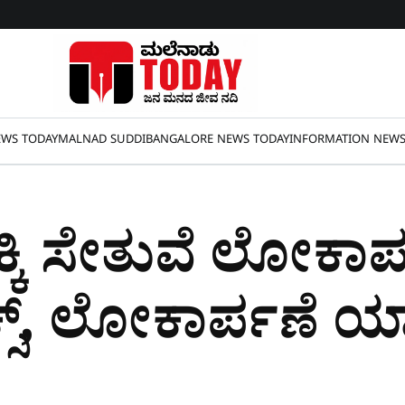
WS TODAY
MALNAD SUDDI
BANGALORE NEWS TODAY
INFORMATION NEW
ಕಿ ಸೇತುವೆ ಲೋಕಾರ್
ಕ್ಸ್​, ಲೋಕಾರ್ಪಣೆ 