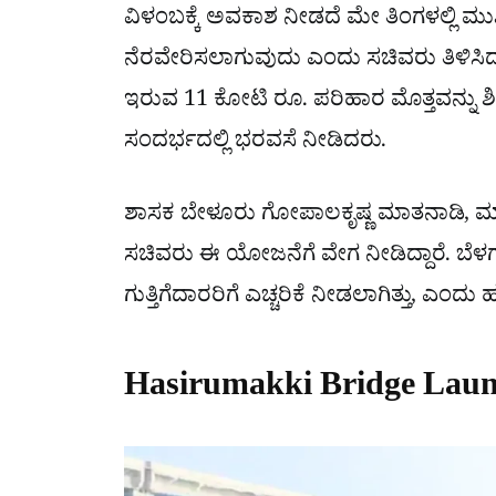
ವಿಳಂಬಕ್ಕೆ ಅವಕಾಶ ನೀಡದೆ ಮೇ ತಿಂಗಳಲ್ಲಿ ಮು
ನೆರವೇರಿಸಲಾಗುವುದು ಎಂದು ಸಚಿವರು ತಿಳಿಸಿದರ
ಇರುವ 11 ಕೋಟಿ ರೂ. ಪರಿಹಾರ ಮೊತ್ತವನ್ನು 
ಸಂದರ್ಭದಲ್ಲಿ ಭರವಸೆ ನೀಡಿದರು.
ಶಾಸಕ ಬೇಳೂರು ಗೋಪಾಲಕೃಷ್ಣ ಮಾತನಾಡಿ, ಮ
ಸಚಿವರು ಈ ಯೋಜನೆಗೆ ವೇಗ ನೀಡಿದ್ದಾರೆ. ಬೆಳಗಾವ
ಗುತ್ತಿಗೆದಾರರಿಗೆ ಎಚ್ಚರಿಕೆ ನೀಡಲಾಗಿತ್ತು, ಎಂದು ಹ
Hasirumakki Bridge Launc