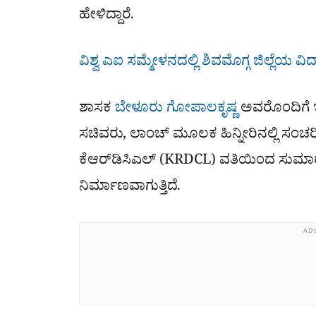
ಹೇಳಿದ್ದಾರೆ.
ವಿಶ್ವ ಎಐ ಸಮ್ಮೇಳನದಲ್ಲಿ ಶಿವಮೊಗ್ಗ ಜಿಲ್ಲೆಯ ವಿದ
ಶಾಸಕ
ಬೇಳೂರು ಗೋಪಾಲಕೃಷ್ಣ
ಅವರೊಂದಿಗೆ ಇಂ
ಸಚಿವರು, ಲಾಂಚ್ ಮೂಲಕ ಹಿನ್ನೀರಿನಲ್ಲಿ ಸಂಚರಿ
ಕೆಆರ್‌ಡಿಸಿಎಲ್ (KRDCL) ವತಿಯಿಂದ ಸುಮಾರು
ನಿರ್ಮಾಣವಾಗುತ್ತಿದೆ.
AD