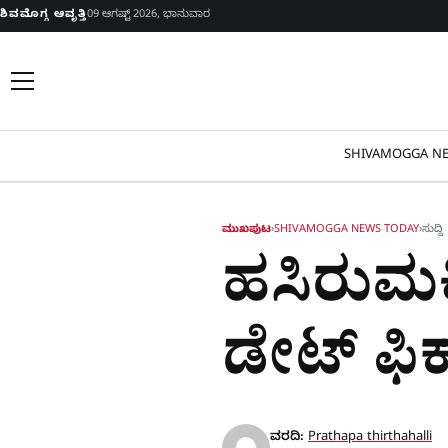
Skip to content
ಶಿವಮೊಗ್ಗ ಆವೃತ್ತಿ
09 ಆಗಷ್ಟ್ 2026, ಭಾನುವಾರ
SHIVAMOGGA NE
ಮುಖಪುಟ
›
SHIVAMOGGA NEWS TODAY
›
ಸುದ್ದಿ
ಹಸಿರುಮಕ್
ಡೇಟ್​ ಫಿ
ವರದಿ:
Prathapa thirthahalli