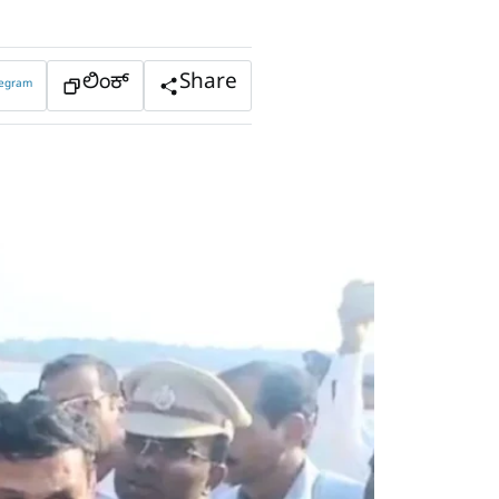
ಲಿಂಕ್
Share
legram