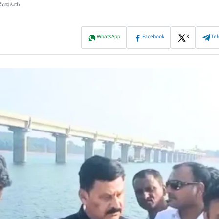
ನಿಮಿಷ ಓದು
WhatsApp
Facebook
X
Te