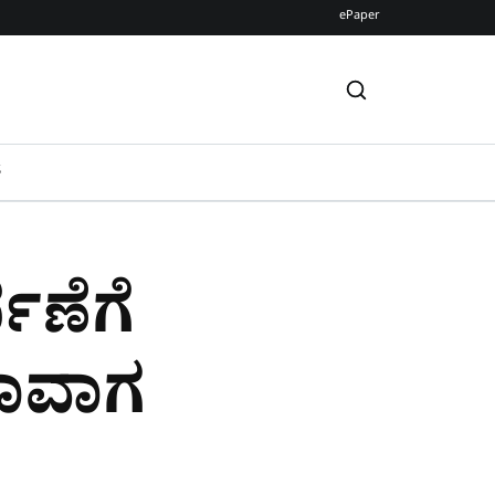
ePaper
S
ಪಣೆಗೆ
ಯಾವಾಗ