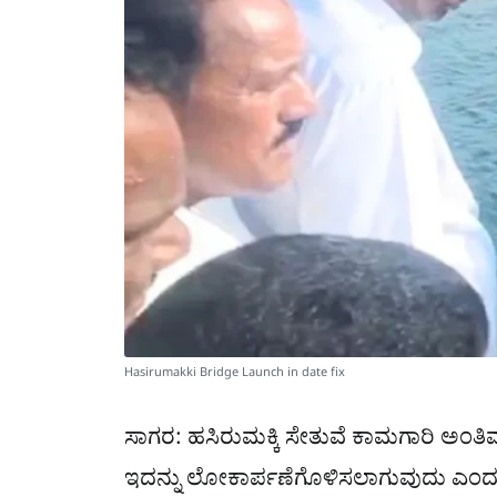
Hasirumakki Bridge Launch in date fix
ಸಾಗರ: ಹಸಿರುಮಕ್ಕಿ ಸೇತುವೆ ಕಾಮಗಾರಿ ಅಂತಿಮ
ಇದನ್ನು ಲೋಕಾರ್ಪಣೆಗೊಳಿಸಲಾಗುವುದು ಎ