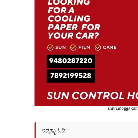
shivamogga car 
ಇನ್ನಷ್ಟು ಓದಿ: