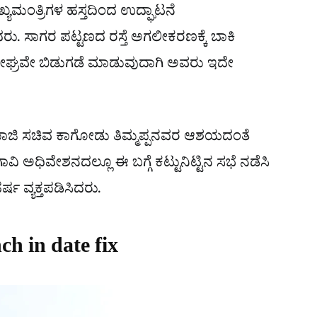
ಖ್ಯಮಂತ್ರಿಗಳ ಹಸ್ತದಿಂದ ಉದ್ಘಾಟನೆ
ು. ಸಾಗರ ಪಟ್ಟಣದ ರಸ್ತೆ ಅಗಲೀಕರಣಕ್ಕೆ ಬಾಕಿ
ಶೀಘ್ರವೇ ಬಿಡುಗಡೆ ಮಾಡುವುದಾಗಿ ಅವರು ಇದೇ
ಾಜಿ ಸಚಿವ ಕಾಗೋಡು ತಿಮ್ಮಪ್ಪನವರ ಆಶಯದಂತೆ
ಿ ಅಧಿವೇಶನದಲ್ಲೂ ಈ ಬಗ್ಗೆ ಕಟ್ಟುನಿಟ್ಟಿನ ಸಭೆ ನಡೆಸಿ
ರ್ಷ ವ್ಯಕ್ತಪಡಿಸಿದರು.
h in date fix