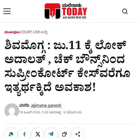
Skip to content
ಮುಖಪುಟ
›
COURT LIVE
›
ಸುದ್ದಿ
ಶಿವಮೊಗ್ಗ : ಜು.11 ಕ್ಕೆ ಲೋಕ್​
ಅದಾಲತ್​ , ಚೆಕ್​ ಬೌನ್ಸ್​ನಿಂದ
ಸುಪ್ರೀಂಕೋರ್ಟ್ ಕೇಸ್​ವರೆಗೂ
ಇತ್ಯರ್ಥಕ್ಕಿದೆ ಅವಕಾಶ!
ವರದಿ:
ajjimane ganesh
18 ಜೂನ್ 2026, 5:32 ಅಪರಾಹ್ನ · 6 ನಿಮಿಷ ಓದು
W
F
X
T
ಹಂಚಿಕೊಳ್ಳಿ
ಲಿಂ
S
h
a
e