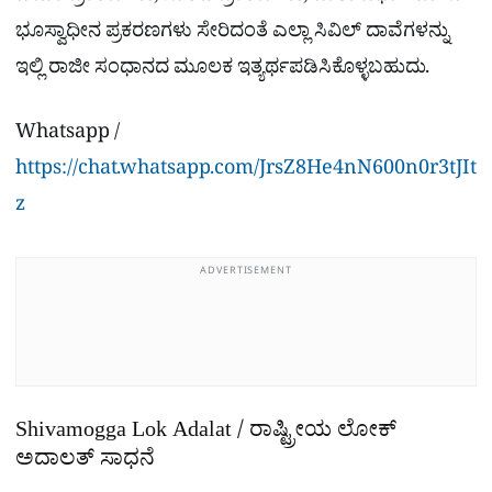
ಭೂಸ್ವಾಧೀನ ಪ್ರಕರಣಗಳು ಸೇರಿದಂತೆ ಎಲ್ಲಾ ಸಿವಿಲ್ ದಾವೆಗಳನ್ನು
ಇಲ್ಲಿ ರಾಜೀ ಸಂಧಾನದ ಮೂಲಕ ಇತ್ಯರ್ಥಪಡಿಸಿಕೊಳ್ಳಬಹುದು.
Whatsapp /
https://chat.whatsapp.com/JrsZ8He4nN600n0r3tJIt
z
ADVERTISEMENT
Shivamogga Lok Adalat / ರಾಷ್ಟ್ರೀಯ ಲೋಕ್
ಅದಾಲತ್‌ ಸಾಧನೆ