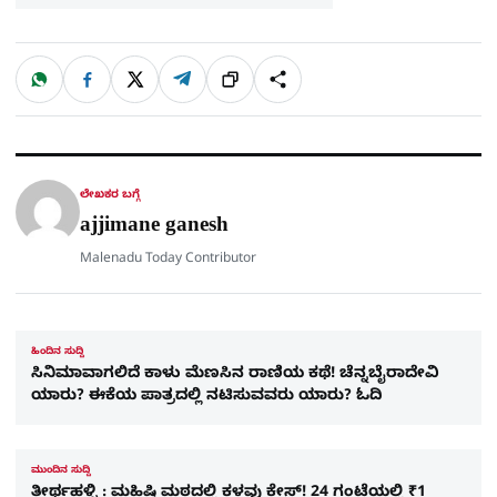
W
F
X
T
ಹಂಚಿಕೊಳ್ಳಿ
ಲಿಂ
S
h
a
e
a
c
l
t
e
e
ಕ್
h
s
b
g
A
o
r
a
p
o
a
p
k
m
r
ಲೇಖಕರ ಬಗ್ಗೆ
e
ajjimane ganesh
Malenadu Today Contributor
ಹಿಂದಿನ ಸುದ್ದಿ
ಸಿನಿಮಾವಾಗಲಿದೆ ಕಾಳು ಮೆಣಸಿನ ರಾಣಿಯ ಕಥೆ! ಚೆನ್ನಬೈರಾದೇವಿ
ಯಾರು? ಈಕೆಯ ಪಾತ್ರದಲ್ಲಿ ನಟಿಸುವವರು ಯಾರು? ಓದಿ
ಮುಂದಿನ ಸುದ್ದಿ
ತೀರ್ಥಹಳ್ಳಿ : ಮಹಿಷಿ ಮಠದಲ್ಲಿ ಕಳವು ಕೇಸ್​! 24 ಗಂಟೆಯಲ್ಲಿ ₹1