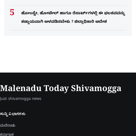
ಹೋಂಸ್ಟೇ, ಹೋಟೇಲ್ ಹಾಗೂ ರೆಸಾರ್ಟ್‌ಗಳಲ್ಲಿ ಈ ಫಲಕವವನ್ನು
ಕಡ್ಡಾಯವಾಗಿ ಅಳವಡಿಸಬೇಕು ? ಜಿಲ್ಲಾಧಿಕಾರಿ ಆದೇಶ
Malenadu Today Shivamogga
Just shivamogga news
ಸುದ್ದಿ ವಿಭಾಗಗಳು
ಮಲೆನಾಡು
ಕರ್ನಾಟಕ