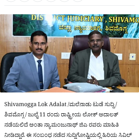
a
c
l
t
e
e
ಕ್
h
s
b
g
A
o
r
a
p
o
a
p
k
m
r
e
Shivamogga Lok Adalat /ಮಲೆನಾಡು ಟುಡೆ ಸುದ್ದಿ /
ಶಿವಮೊಗ್ಗ / ಜುಲೈ 11 ರಂದು ರಾಷ್ಟ್ರೀಯ ಲೋಕ್ ಅದಾಲತ್​
ನಡೆಯಲಿದೆ ಅಂತಾ ನ್ಯಾ.ಮಂಜುನಾಥ್​ ಜಿಎ ರವರು ಮಾಹಿತಿ
ನೀಡಿದ್ದಾರೆ. ಈ ಸಂಬಂಧ ನಡೆದ ಸುದ್ದಿಗೋಷ್ಟಿಯಲ್ಲಿ ಹಿರಿಯ ಸಿವಿಲ್