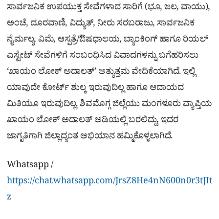
ಸಾರ್ವಜನಿಕ ಉಪಯುಕ್ತ ಸೇವೆಗಳಾದ ಸಾರಿಗೆ (ಭೂ, ಜಲ, ವಾಯು),
ಅಂಚೆ, ದೂರವಾಣಿ, ವಿದ್ಯುತ್, ನೀರು ಸರಬರಾಜು, ಸಾರ್ವಜನಿಕ
ನೈರ್ಮಲ್ಯ, ವಿಮೆ, ಆಸ್ಪತ್ರೆ/ಔಷಧಾಲಯ, ಬ್ಯಾಂಕಿಂಗ್ ಹಾಗೂ ರಿಯಲ್
ಎಸ್ಟೇಟ್ ಸೇವೆಗಳಿಗೆ ಸಂಬಂಧಿಸಿದ ವಿವಾದಗಳನ್ನು ಬಗೆಹರಿಸಲು
‘ಖಾಯಂ ಲೋಕ್ ಅದಾಲತ್’ ಅತ್ಯುತ್ತಮ ವೇದಿಕೆಯಾಗಿದೆ. ಇಲ್ಲಿ
ಯಾವುದೇ ಕೋರ್ಟ್ ಶುಲ್ಕ ಇರುವುದಿಲ್ಲ ಹಾಗೂ ಆದಾಯದ
ಮಿತಿಯೂ ಇರುವುದಿಲ್ಲ. ಶಿವಮೊಗ್ಗ ಜಿಲ್ಲೆಯು ಮಂಗಳೂರು ವ್ಯಾಪ್ತಿಯ
ಖಾಯಂ ಲೋಕ್ ಅದಾಲತ್ ಅಡಿಯಲ್ಲಿ ಬರಲಿದ್ದು, ಇದರ
ಜಾಗೃತಿಗಾಗಿ ಜಿಲ್ಲಾದ್ಯಂತ ಅಭಿಯಾನ ಹಮ್ಮಿಕೊಳ್ಳಲಾಗಿದೆ.
Whatsapp /
https://chat.whatsapp.com/JrsZ8He4nN600n0r3tJIt
z