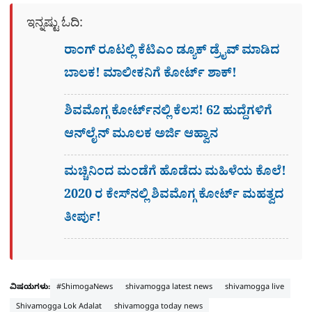
ಇನ್ನಷ್ಟು ಓದಿ:
ರಾಂಗ್​ ರೂಟಲ್ಲಿ ಕೆಟಿಎಂ ಡ್ಯೂಕ್ ಡ್ರೈವ್ ಮಾಡಿದ
ಬಾಲಕ! ಮಾಲೀಕನಿಗೆ ಕೋರ್ಟ್​ ಶಾಕ್!
ಶಿವಮೊಗ್ಗ ಕೋರ್ಟ್​ನಲ್ಲಿ ಕೆಲಸ! 62 ಹುದ್ದೆಗಳಿಗೆ
ಆನ್​ಲೈನ್​ ಮೂಲಕ ಅರ್ಜಿ ಆಹ್ವಾನ
ಮಚ್ಚಿನಿಂದ ಮಂಡೆಗೆ ಹೊಡೆದು ಮಹಿಳೆಯ ಕೊಲೆ!
2020 ರ ಕೇಸ್​ನಲ್ಲಿ ಶಿವಮೊಗ್ಗ ಕೋರ್ಟ್​ ಮಹತ್ವದ
ತೀರ್ಪು!
ವಿಷಯಗಳು:
#ShimogaNews
shivamogga latest news
shivamogga live
Shivamogga Lok Adalat
shivamogga today news