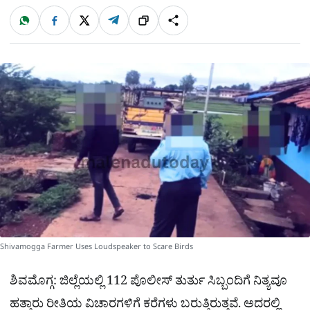
W
F
X
T
ಹಂಚಿಕೊಳ್ಳಿ
ಲಿಂ
S
h
a
e
a
c
l
t
e
e
ಕ್
h
s
b
g
A
o
r
a
p
o
a
p
k
m
r
e
Shivamogga Farmer Uses Loudspeaker to Scare Birds
ಶಿವಮೊಗ್ಗ: ಜಿಲ್ಲೆಯಲ್ಲಿ 112 ಪೊಲೀಸ್ ತುರ್ತು ಸಿಬ್ಬಂದಿಗೆ ನಿತ್ಯವೂ
ಹತ್ತಾರು ರೀತಿಯ ವಿಚಾರಗಳಿಗೆ ಕರೆಗಳು ಬರುತ್ತಿರುತ್ತವೆ. ಅದರಲ್ಲಿ