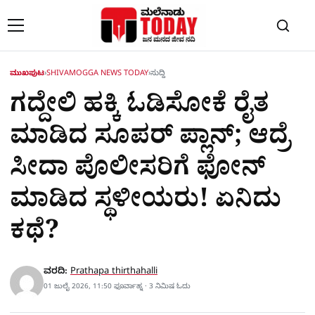
Skip to content
ಮುಖಪುಟ
›
SHIVAMOGGA NEWS TODAY
›
ಸುದ್ದಿ
ಗದ್ದೇಲಿ ಹಕ್ಕಿ ಓಡಿಸೋಕೆ ರೈತ
ಮಾಡಿದ ಸೂಪರ್ ಪ್ಲಾನ್; ಆದ್ರೆ
ಸೀದಾ ಪೊಲೀಸರಿಗೆ ಫೋನ್
ಮಾಡಿದ ಸ್ಥಳೀಯರು! ಏನಿದು
ಕಥೆ?
ವರದಿ:
Prathapa thirthahalli
01 ಜುಲೈ 2026, 11:50 ಫೂರ್ವಾಹ್ನ · 3 ನಿಮಿಷ ಓದು