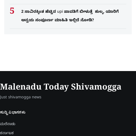
2 ಸಾವಿರಕ್ಕಿಂತ ಹೆಚ್ಚಿನ upi ಪಾವತಿಗೆ ಬೀಳುತ್ತೆ ಶುಲ್ಕ, ಯಾರಿಗೆ
ಅನ್ವಯ ಸಂಪೂರ್ಣ ಮಾಹಿತಿ ಇಲ್ಲಿದೆ ನೋಡಿ?
Malenadu Today Shivamogga
Just shivamogga news
ಸುದ್ದಿ ವಿಭಾಗಗಳು
ಮಲೆನಾಡು
ಕರ್ನಾಟಕ