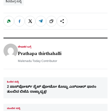
ಶಿವಮೊಗ್ಗ ಸುದ್ದಿ
W
F
X
T
ಹಂಚಿಕೊಳ್ಳಿ
ಲಿಂ
S
h
a
e
a
c
l
t
e
e
ಕ್
h
s
b
g
A
o
r
a
p
o
a
p
k
m
r
ಲೇಖಕರ ಬಗ್ಗೆ
e
Prathapa thirthahalli
Malenadu Today Contributor
ಹಿಂದಿನ ಸುದ್ದಿ
2 ಪಾಸ್​ಪೋರ್ಟ್​ ಸೈಜ್​ ಫೋಟೋ ಕೊಟ್ಟು ಎಸ್​ಐಆರ್​ ಫಾರಂ
ತುಂಬಿದ ಬಿಜೆಪಿ ರಾಜ್ಯಾಧ್ಯಕ್ಷ!
ಮುಂದಿನ ಸುದ್ದಿ