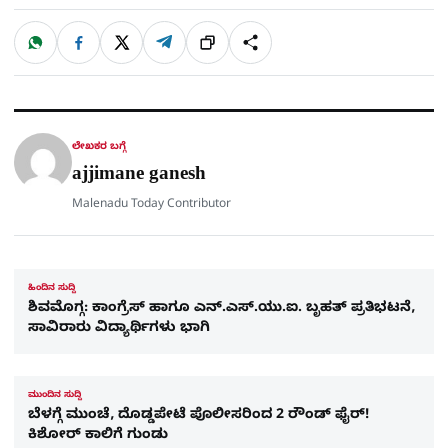
W
F
X
T
ಹಂಚಿಕೊಳ್ಳಿ
ಲಿಂ
S
h
a
e
a
c
l
t
e
e
ಕ್
h
s
b
g
A
o
r
a
p
o
a
p
k
m
r
ಲೇಖಕರ ಬಗ್ಗೆ
e
ajjimane ganesh
Malenadu Today Contributor
ಹಿಂದಿನ ಸುದ್ದಿ
ಶಿವಮೊಗ್ಗ: ಕಾಂಗ್ರೆಸ್ ಹಾಗೂ ಎನ್.ಎಸ್.ಯು.ಐ. ಬೃಹತ್ ಪ್ರತಿಭಟನೆ,
ಸಾವಿರಾರು ವಿದ್ಯಾರ್ಥಿಗಳು ಭಾಗಿ
ಮುಂದಿನ ಸುದ್ದಿ
ಬೆಳಗ್ಗೆ ಮುಂಚೆ, ದೊಡ್ಡಪೇಟೆ ಪೊಲೀಸರಿಂದ 2 ರೌಂಡ್​ ಫೈರ್!
ಕಿಶೋರ್​ ಕಾಲಿಗೆ ಗುಂಡು