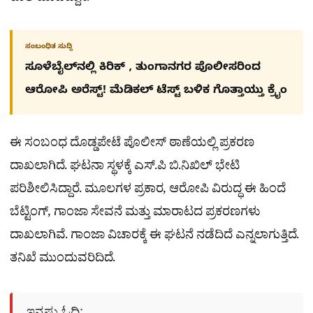
ಸಂಬಂಧಿತ ಸುದ್ದಿ
ಸೂಳೆಬೈಲ್​ನಲ್ಲಿ ಕಿರಿಕ್​ , ತುಂಗಾನಗರ ಪೊಲೀಸರಿಂದ
ಆರೋಪಿ ಅರೆಸ್ಟ್! ಮೆಡಿಕಲ್ ಟೆಸ್ಟ್​ ಬಳಿಕ ಗೊತ್ತಾಯ್ತು ಕ್ರೈಂ
ಈ ಸಂಬಂಧ ದೊಡ್ಡಪೇಟೆ ಪೊಲೀಸ್ ಠಾಣೆಯಲ್ಲಿ ಪ್ರಕರಣ
ದಾಖಲಾಗಿದೆ. ಘಟನಾ ಸ್ಥಳಕ್ಕೆ ಎಸ್‌.ಪಿ ಬಿ.ನಿಖಿಲ್ ಭೇಟಿ
ಪರಿಶೀಲಿಸಿದ್ದಾರೆ. ಮೂಲಗಳ ಪ್ರಕಾರ, ಆರೋಪಿ ವಿರುದ್ಧ ಈ ಹಿಂದೆ
ಬೆಟ್ಟಿಂಗ್, ಗಾಂಜಾ ಸೇವನೆ ಮತ್ತು ಮಾರಾಟದ ಪ್ರಕರಣಗಳು
ದಾಖಲಾಗಿವೆ. ಗಾಂಜಾ ವಿಚಾರಕ್ಕೆ ಈ ಘಟನೆ ನಡೆದಿದೆ ಎನ್ನಲಾಗುತ್ತಿದೆ.
ತನಿಖೆ ಮುಂದುವರಿದಿದೆ.