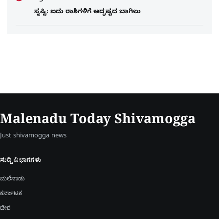
ಸೃಷ್ಟಿ: ಐದು ರಾಶಿಗಳಿಗೆ ಅದೃಷ್ಟದ ಬಾಗಿಲು
Malenadu Today Shivamogga
Just shivamogga news
ಸುದ್ದಿ ವಿಭಾಗಗಳು
ಮಲೆನಾಡು
ಕರ್ನಾಟಕ
ದೇಶ