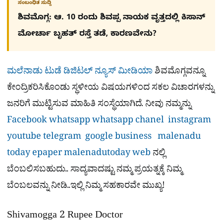
ಸಂಬಂಧಿತ ಸುದ್ದಿ
ಶಿವಮೊಗ್ಗ: ಆ. 10 ರಂದು ಶಿವಪ್ಪ ನಾಯಕ ವೃತ್ತದಲ್ಲಿ ಕಿಸಾನ್
ಮೋರ್ಚಾ ಬೃಹತ್ ರಸ್ತೆ ತಡೆ, ಕಾರಣವೇನು?
ಮಲೆನಾಡು ಟುಡೆ ಡಿಜಿಟಲ್ ನ್ಯೂಸ್ ಮೀಡಿಯಾ
ಶಿವಮೊಗ್ಗವನ್ನೂ
ಕೇಂದ್ರಿಕರಿಸಿಕೊಂಡು ಸ್ಥಳೀಯ ವಿಷಯಗಳಿಂದ ಸಕಲ ವಿಚಾರಗಳನ್ನು
ಜನರಿಗೆ ಮುಟ್ಟಿಸುವ ಮಾಹಿತಿ ಸಂಸ್ಥೆಯಾಗಿದೆ. ನೀವು ನಮ್ಮನ್ನು
Facebook
whatsapp
whatsapp chanel
instagram
youtube
telegram
google business
malenadu
today epaper
malenadutoday web
ನಲ್ಲಿ
ಬೆಂಬಲಿಸಬಹುದು.. ಸಾದ್ಯವಾದಷ್ಟು ನಮ್ಮ ಪ್ರಯತ್ನಕ್ಕೆ ನಿಮ್ಮ
ಬೆಂಬಲವನ್ನು ನೀಡಿ..ಇಲ್ಲಿ ನಿಮ್ಮ ಸಹಕಾರವೇ ಮುಖ್ಯ!
Shivamogga 2 Rupee Doctor