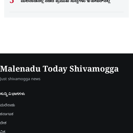
ಮಲೆನಾಡಿನಲ್ಲಿ ನಡೆದ ಪ್ರಮುಖ ಸುದ್ದಿಗಳು ಇ-ಪೇಪರ್​​​​ನಲ್ಲಿ
Malenadu Today Shivamogga
Just shivamogga news
ಸುದ್ದಿ ವಿಭಾಗಗಳು
ಮಲೆನಾಡು
ಕರ್ನಾಟಕ
ದೇಶ
ವಿಶ್ವ