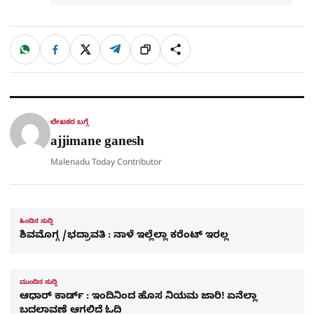
W
F
X
T
ಹಂಚಿಕೊಳ್ಳಿ
ಲಿಂ
S
h
a
e
a
c
l
t
e
e
ಕ್
h
s
b
g
A
o
r
a
p
o
a
p
k
m
r
ಲೇಖಕರ ಬಗ್ಗೆ
e
ajjimane ganesh
Malenadu Today Contributor
ಹಿಂದಿನ ಸುದ್ದಿ
ಶಿವಮೊಗ್ಗ /ಭದ್ರಾವತಿ : ನಾಳೆ ಇಲ್ಲೆಲ್ಲಾ ಕರೆಂಟ್ ಇರಲ್ಲ
ಮುಂದಿನ ಸುದ್ದಿ
ಆಧಾರ್​ ಕಾರ್ಡ್​ : ಇಂದಿನಿಂದ ಹೊಸ ನಿಯಮ ಜಾರಿ! ಏನೆಲ್ಲಾ
ಬದಲಾವಣೆ ಆಗಲಿದೆ ಓದಿ