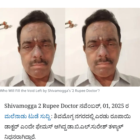
ಕ್
h
s
b
g
A
o
r
a
p
o
a
p
k
m
r
e
Who Will Fill the Void Left by Shivamogga’s '2 Rupee Doctor'?
Shivamogga 2 Rupee Doctor ನವೆಂಬರ್, 01, 2025 ರ
ಮಲೆನಾಡು ಟುಡೆ ಸುದ್ದಿ
: ಶಿವಮೊಗ್ಗ ನಗರದಲ್ಲಿ ಎರಡು ರೂಪಾಯಿ
ಡಾಕ್ಟರ್ ಎಂದೇ ಫೇಮಸ್ ಆಗಿದ್ದ ಡಾ.ಬಿ.ಎಲ್.ಸುರೇಶ್ ತಳ್ಯಾಳ್
ನಿಧನರಾಗಿದ್ದಾರೆ.