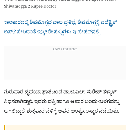
Who Will Fill the Void Left by Shivamogga’s ‘2 Rupee Doctor’?
Shivamogga 2 Rupee Doctor
ಕಾಂತಾರದಲ್ಲಿ ಶಿವಮೊಗ್ಗದ ಬಾಲ ಪ್ರತಿಭೆ, ಶಿವಮೊಗ್ಗಕ್ಕೆ ಎಲೆಕ್ಟ್ರಿಕ್​
ಬಸ್,?​ ಸೇರಿದಂತೆ ಇನ್ನಿತರೇ ಸುದ್ದಿಗಳು ಇ-ಪೇಪರ್​ನಲ್ಲಿ
ADVERTISEMENT
ಗುರುವಾರ ಹೃದಯಾಘಾತದಿಂದ ಡಾ.ಬಿ.ಎಲ್. ಸುರೇಶ್ ತಳ್ಯಾಳ್
ನಿಧನರಾಗಿದ್ದಾರೆ. ಇವರು ಪತ್ನಿ ಹಾಗೂ ಅಪಾರ ಬಂಧು-ಬಳಗವನ್ನು
ಅಗಲಿದ್ದಾರೆ. ಶುಕ್ರವಾರ ಬೆಳಿಗ್ಗೆ ಅವರ ಅಂತ್ಯಸಂಸ್ಕಾರ ನಡೆಯಿತು.