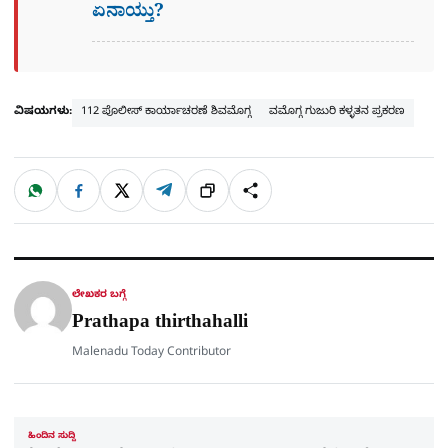
ಏನಾಯ್ತು?
ವಿಷಯಗಳು:
112 ಪೊಲೀಸ್ ಕಾರ್ಯಾಚರಣೆ ಶಿವಮೊಗ್ಗ
ವಮೊಗ್ಗ ಗುಜುರಿ ಕಳ್ಳತನ ಪ್ರಕರಣ
W
F
X
T
ಹಂಚಿಕೊಳ್ಳಿ
ಲಿಂ
S
h
a
e
a
c
l
t
e
e
ಕ್
h
s
b
g
A
o
r
a
p
o
a
p
k
m
r
ಲೇಖಕರ ಬಗ್ಗೆ
e
Prathapa thirthahalli
Malenadu Today Contributor
ಹಿಂದಿನ ಸುದ್ದಿ