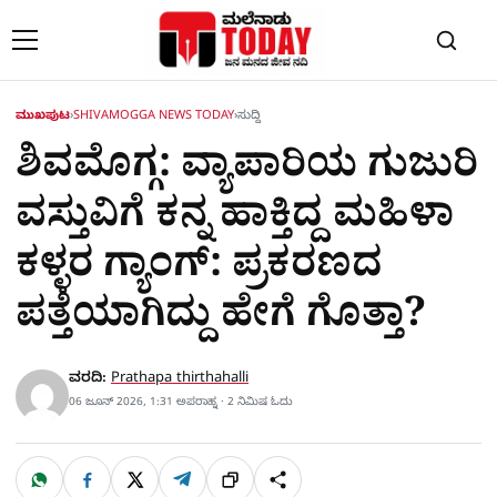
Skip to content
ಮುಖಪುಟ
›
SHIVAMOGGA NEWS TODAY
›
ಸುದ್ದಿ
ಶಿವಮೊಗ್ಗ: ವ್ಯಾಪಾರಿಯ ಗುಜುರಿ
ವಸ್ತುವಿಗೆ ಕನ್ನ ಹಾಕ್ತಿದ್ದ ಮಹಿಳಾ
ಕಳ್ಳರ ಗ್ಯಾಂಗ್​​: ಪ್ರಕರಣದ
ಪತ್ತೆಯಾಗಿದ್ದು ಹೇಗೆ ಗೊತ್ತಾ?
ವರದಿ:
Prathapa thirthahalli
06 ಜೂನ್ 2026, 1:31 ಅಪರಾಹ್ನ · 2 ನಿಮಿಷ ಓದು
W
F
X
T
ಹಂಚಿಕೊಳ್ಳಿ
ಲಿಂ
S
h
a
e