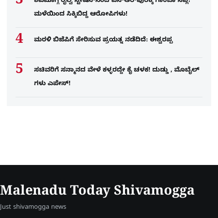
ಶಿವಮೊಗ್ಗ ರೈಲ್ವೆ ಸ್ಟೇಷನ್​​ನಿಂದ ಎನ್​ಆರ್​ಪುರಕ್ಕೆ ಗಾಂಜಾ ಸಪ್ಲೆ!
ಮಳೆಯಿಂದ ಸಿಕ್ಕಿಬಿದ್ದ ಆರೋಪಿಗಳು!
ಮರಳಿ ಬಿಜೆಪಿಗೆ ಸೇರಿಸುವ ಪ್ರಯತ್ನ ನಡೆದಿದೆ: ಈಶ್ವರಪ್ಪ
ಸಚಿವರಿಗೆ ಸನ್ಮಾನದ ವೇಳೆ ಕಳ್ಳರದ್ದೇ ಕೈ ಚಳಕ! ದುಡ್ಡು , ಮೊಬೈಲ್​
ಗಳು ಎಪೇಸ್!
Malenadu Today Shivamogga
Just shivamogga news