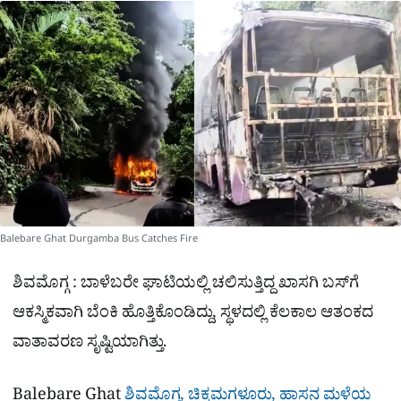
a
p
o
a
p
k
m
r
e
Balebare Ghat Durgamba Bus Catches Fire
ಶಿವಮೊಗ್ಗ : ಬಾಳೆಬರೇ ಘಾಟಿಯಲ್ಲಿ ಚಲಿಸುತ್ತಿದ್ದ ಖಾಸಗಿ ಬಸ್‌ಗೆ
ಆಕಸ್ಮಿಕವಾಗಿ ಬೆಂಕಿ ಹೊತ್ತಿಕೊಂಡಿದ್ದು, ಸ್ಥಳದಲ್ಲಿ ಕೆಲಕಾಲ ಆತಂಕದ
ವಾತಾವರಣ ಸೃಷ್ಟಿಯಾಗಿತ್ತು.
Balebare Ghat
ಶಿವಮೊಗ್ಗ, ಚಿಕ್ಕಮಗಳೂರು, ಹಾಸನ ಮಳೆಯ