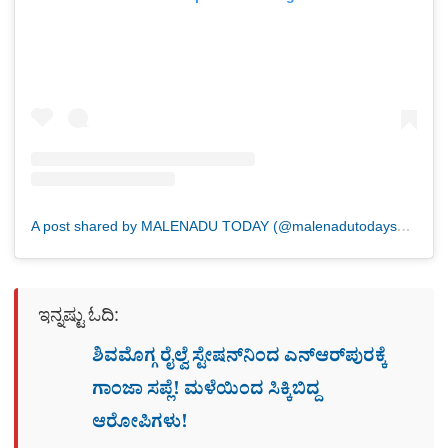
A post shared by MALENADU TODAY (@malenadutodaysmg)
ಇನ್ನಷ್ಟು ಓದಿ:
ಶಿವಮೊಗ್ಗ ರೈಲ್ವೆ ಸ್ಟೇಷನ್​​ನಿಂದ ಎನ್​ಆರ್​ಪುರಕ್ಕೆ
ಗಾಂಜಾ ಸಪ್ಲೆ! ಮಳೆಯಿಂದ ಸಿಕ್ಕಿಬಿದ್ದ
ಆರೋಪಿಗಳು!