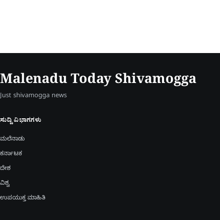
Malenadu Today Shivamogga
Just shivamogga news
ಸುದ್ದಿ ವಿಭಾಗಗಳು
ಮಲೆನಾಡು
ಕರ್ನಾಟಕ
ದೇಶ
ವಿಶ್ವ
ಉಪಯುಕ್ತ ಮಾಹಿತಿ