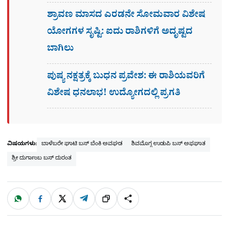
ಶ್ರಾವಣ ಮಾಸದ ಎರಡನೇ ಸೋಮವಾರ ವಿಶೇಷ
ಯೋಗಗಳ ಸೃಷ್ಟಿ: ಐದು ರಾಶಿಗಳಿಗೆ ಅದೃಷ್ಟದ
ಬಾಗಿಲು
ಪುಷ್ಯ ನಕ್ಷತ್ರಕ್ಕೆ ಬುಧನ ಪ್ರವೇಶ: ಈ ರಾಶಿಯವರಿಗೆ
ವಿಶೇಷ ಧನಲಾಭ! ಉದ್ಯೋಗದಲ್ಲಿ ಪ್ರಗತಿ
ವಿಷಯಗಳು:
ಬಾಳೆಬರೇ ಘಾಟಿ ಬಸ್ ಬೆಂಕಿ ಅವಘಡ
ಶಿವಮೊಗ್ಗ ಉಡುಪಿ ಬಸ್ ಅಫಘಾತ
ಶ್ರೀ ದುರ್ಗಾಂಬ ಬಸ್ ದುರಂತ
W
F
X
T
ಹಂಚಿಕೊಳ್ಳಿ
ಲಿಂ
S
h
a
e
a
c
l
t
e
e
ಕ್
h
s
b
g
A
o
r