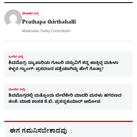
a
p
o
a
p
k
m
r
ಲೇಖಕರ ಬಗ್ಗೆ
e
Prathapa thirthahalli
Malenadu Today Contributor
ಹಿಂದಿನ ಸುದ್ದಿ
ಶಿವಮೊಗ್ಗ: ವ್ಯಾಪಾರಿಯ ಗುಜುರಿ ವಸ್ತುವಿಗೆ ಕನ್ನ ಹಾಕ್ತಿದ್ದ ಮಹಿಳಾ
ಕಳ್ಳರ ಗ್ಯಾಂಗ್​​: ಪ್ರಕರಣದ ಪತ್ತೆಯಾಗಿದ್ದು ಹೇಗೆ ಗೊತ್ತಾ?
ಮುಂದಿನ ಸುದ್ದಿ
ಶಿವಮೊಗ್ಗದಲ್ಲಿ ಮತ್ತೊಂದು ಬೇಲೆಕೇರಿ ಮಾದರಿ ಮರಳು ಹಗರಣದ
ಶಂಕೆ: ಮಾಜಿ ಶಾಸಕ ಕೆ.ಬಿ. ಪ್ರಸನ್ನಕುಮಾರ್ ಆರೋಪ
ಈಗ ಗಮನಿಸಬೇಕಾದವು