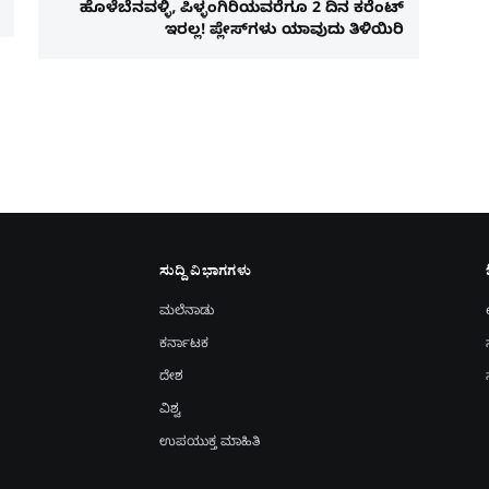
ಹೊಳೆಬೆನವಳ್ಳಿ, ಪಿಳ್ಳಂಗಿರಿಯವರೆಗೂ 2 ದಿನ ಕರೆಂಟ್
ಇರಲ್ಲ! ಪ್ಲೇಸ್​ಗಳು ಯಾವುದು ತಿಳಿಯಿರಿ
ಸುದ್ದಿ ವಿಭಾಗಗಳು
ಮಲೆನಾಡು
ಕರ್ನಾಟಕ
ದೇಶ
ವಿಶ್ವ
ಉಪಯುಕ್ತ ಮಾಹಿತಿ