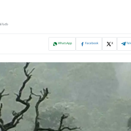
ಿಷ ಓದು
WhatsApp
Facebook
X
Te