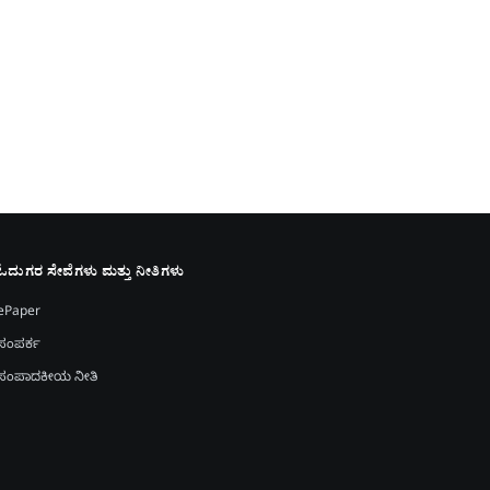
ಓದುಗರ ಸೇವೆಗಳು ಮತ್ತು ನೀತಿಗಳು
ePaper
ಸಂಪರ್ಕ
ಸಂಪಾದಕೀಯ ನೀತಿ