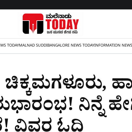
WS TODAY
MALNAD SUDDI
BANGALORE NEWS TODAY
INFORMATION NEW
, ಚಿಕ್ಕಮಗಳೂರು, 
ಾರಂಭ! ನಿನ್ನೆ ಹೇಗಿ
ೆ! ವಿವರ ಓದಿ