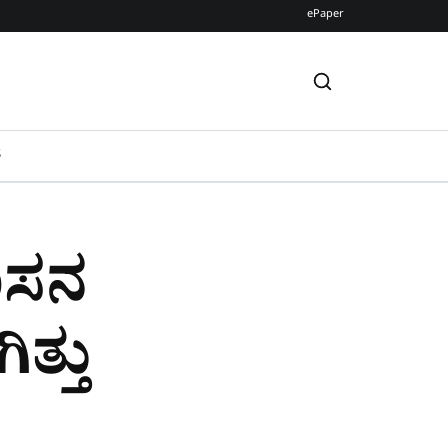
ePaper
S
ಹಾಸನ
ತ್ತು