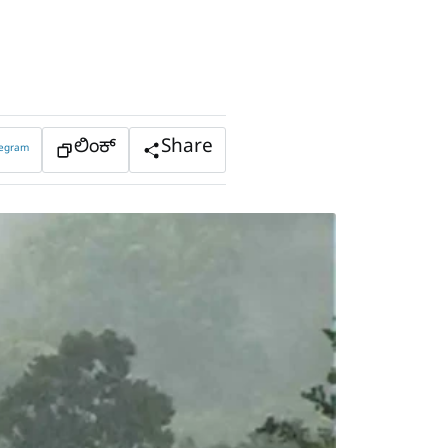
ಲಿಂಕ್
Share
legram