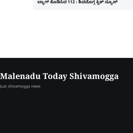
ಬ್ಯಾಗ್​ ಕೊಡಿಸಿದ 112 : ಶಿವಮೊಗ್ಗ ಕ್ವಿಕ್​ ನ್ಯೂಸ್
Malenadu Today Shivamogga
Just shivamogga news