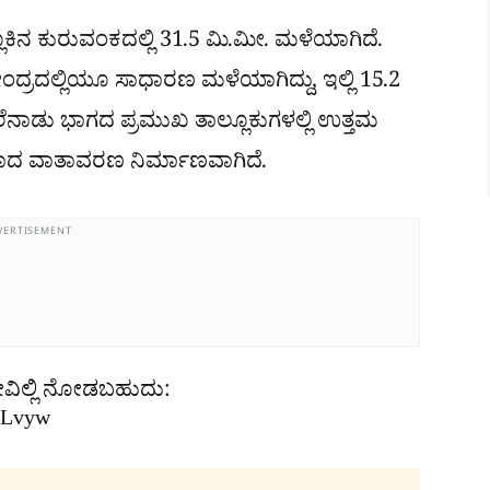
ಲೂಕಿನ ಕುರುವಂಕದಲ್ಲಿ 31.5 ಮಿ.ಮೀ. ಮಳೆಯಾಗಿದೆ.
ಂದ್ರದಲ್ಲಿಯೂ ಸಾಧಾರಣ ಮಳೆಯಾಗಿದ್ದು, ಇಲ್ಲಿ 15.2
ೆನಾಡು ಭಾಗದ ಪ್ರಮುಖ ತಾಲ್ಲೂಕುಗಳಲ್ಲಿ ಉತ್ತಮ
ಕವಾದ ವಾತಾವರಣ ನಿರ್ಮಾಣವಾಗಿದೆ.
VERTISEMENT
ವಿಲ್ಲಿ ನೋಡಬಹುದು:
rpLvyw