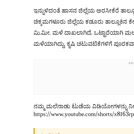
ಇನ್ನುಳಿದಂತೆ ಹಾಸನ ಜಿಲ್ಲೆಯ ಅರಸೀಕೆರೆ ತಾಲ್
ಚಿಕ್ಕಮಗಳೂರು ಜಿಲ್ಲೆಯ ಕಡೂರು ತಾಲ್ಲೂಕಿನ ಕೇ
ಮಿ.ಮೀ. ಮಳೆ ದಾಖಲಾಗಿದೆ. ಒಟ್ಟಾರೆಯಾಗಿ ಮಲ
ಮಳೆಯಾಗಿದ್ದು, ಕೃಷಿ ಚಟುವಟಿಕೆಗಳಿಗೆ ಪೂರ
AD
ನಮ್ಮ ಮಲೆನಾಡು ಟುಡೆಯ ವಿಡಿಯೋಗಳನ್ನು ನೀ
https://www.youtube.com/shorts/x8I63