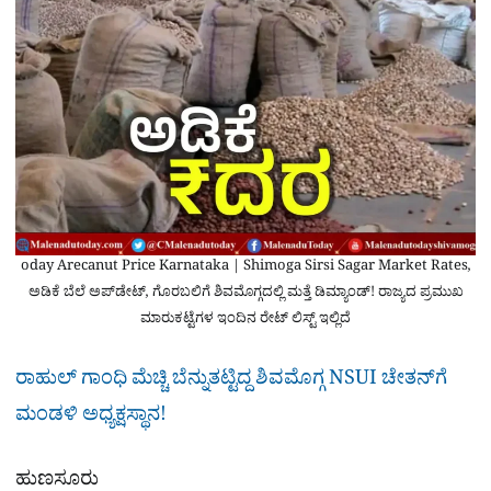
oday Arecanut Price Karnataka | Shimoga Sirsi Sagar Market Rates,
ಅಡಿಕೆ ಬೆಲೆ ಅಪ್‌ಡೇಟ್, ಗೊರಬಲಿಗೆ ಶಿವಮೊಗ್ಗದಲ್ಲಿ ಮತ್ತೆ ಡಿಮ್ಯಾಂಡ್! ರಾಜ್ಯದ ಪ್ರಮುಖ
ಮಾರುಕಟ್ಟೆಗಳ ಇಂದಿನ ರೇಟ್ ಲಿಸ್ಟ್ ಇಲ್ಲಿದೆ
ರಾಹುಲ್ ಗಾಂಧಿ ಮೆಚ್ಚಿ ಬೆನ್ನುತಟ್ಟಿದ್ದ ಶಿವಮೊಗ್ಗ NSUI ಚೇತನ್​ಗೆ
ಮಂಡಳಿ ಅಧ್ಯಕ್ಷಸ್ಥಾನ!
ಹುಣಸೂರು