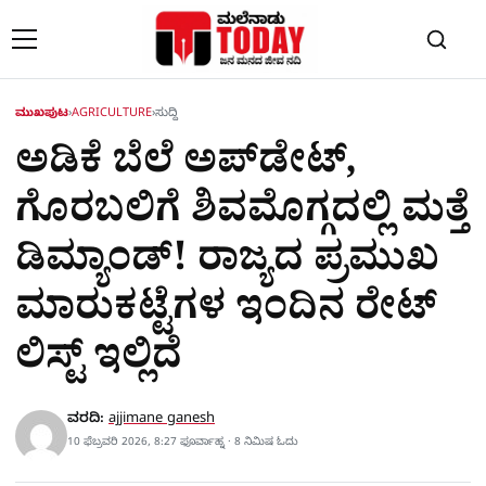
Skip to content
ಮುಖಪುಟ
›
AGRICULTURE
›
ಸುದ್ದಿ
ಅಡಿಕೆ ಬೆಲೆ ಅಪ್‌ಡೇಟ್,
ಗೊರಬಲಿಗೆ ಶಿವಮೊಗ್ಗದಲ್ಲಿ ಮತ್ತೆ
ಡಿಮ್ಯಾಂಡ್! ರಾಜ್ಯದ ಪ್ರಮುಖ
ಮಾರುಕಟ್ಟೆಗಳ ಇಂದಿನ ರೇಟ್
ಲಿಸ್ಟ್ ಇಲ್ಲಿದೆ
ವರದಿ:
ajjimane ganesh
10 ಫೆಬ್ರವರಿ 2026, 8:27 ಫೂರ್ವಾಹ್ನ · 8 ನಿಮಿಷ ಓದು