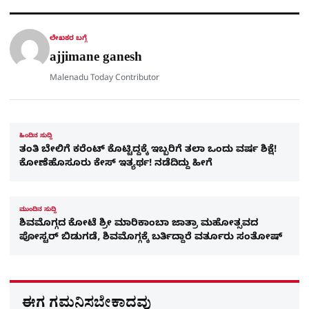
A
o
r
a
p
o
a
p
k
m
r
ಲೇಖಕರ ಬಗ್ಗೆ
e
ajjimane ganesh
Malenadu Today Contributor
ಹಿಂದಿನ ಸುದ್ದಿ
ತಂತಿ ಬೇಲಿಗೆ ಕರೆಂಟ್ ಕೊಟ್ಟಿದ್ದಕ್ಕೆ ಇಬ್ಬರಿಗೆ ತಲಾ ಒಂದು ವರ್ಷ ಶಿಕ್ಷೆ!
ಕೋಣೆಹೊಸೂರು ಕೇಸ್ ಇತ್ಯರ್ಥ! ನಡೆದಿದ್ದು ಹೀಗೆ
ಮುಂದಿನ ಸುದ್ದಿ
ಶಿವಮೊಗ್ಗದ ಕೋಟೆ ಶ್ರೀ ಮಾರಿಕಾಂಬಾ ಜಾತ್ರಾ ಮಹೋತ್ಸವದ
ಪೋಸ್ಟರ್ ಬಿಡುಗಡೆ, ಶಿವಮೊಗ್ಗಕ್ಕೆ ಬರ್ತಿದ್ದಾರೆ ವರ್ತೂರು ಸಂತೋಷ್​
ಈಗ ಗಮನಿಸಬೇಕಾದವು