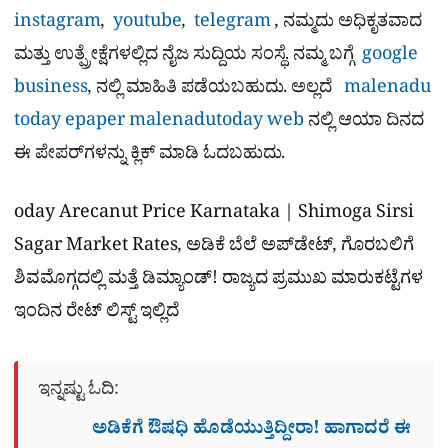
instagram
,
youtube
,
telegram
, ನಮ್ಮದು ಅಧಿಕೃತವಾದ
ಮತ್ತು ಉತ್ಪ್ರೇಕ್ಷೆಗಳಲ್ಲಿದ ನೈಜ ಸುದ್ದಿಯ ಸಂಸ್ಥೆ. ನಮ್ಮ ಬಗ್ಗೆ
google
business
, ನಲ್ಲಿ ಮಾಹಿತಿ ಪಡೆಯಬಹುದು. ಅಲ್ಲದೆ
malenadu
today epaper
malenadutoday web
ನಲ್ಲಿ ಆಯಾ ದಿನದ
ಈ ಪೇಪರ್​ಗಳನ್ನು ಕ್ಲಿಕ್ ಮಾಡಿ ಓದಬಹುದು.
oday Arecanut Price Karnataka | Shimoga Sirsi
Sagar Market Rates, ಅಡಿಕೆ ಬೆಲೆ ಅಪ್‌ಡೇಟ್, ಗೊರಬಲಿಗೆ
ಶಿವಮೊಗ್ಗದಲ್ಲಿ ಮತ್ತೆ ಡಿಮ್ಯಾಂಡ್! ರಾಜ್ಯದ ಪ್ರಮುಖ ಮಾರುಕಟ್ಟೆಗಳ
ಇಂದಿನ ರೇಟ್ ಲಿಸ್ಟ್ ಇಲ್ಲಿದೆ
ಇನ್ನಷ್ಟು ಓದಿ:
ಅಡಿಕೆಗೆ ಔಷಧಿ ಹೊಡೆಯುತ್ತಿದ್ದೀರಾ! ಹಾಗಾದರೆ ಈ