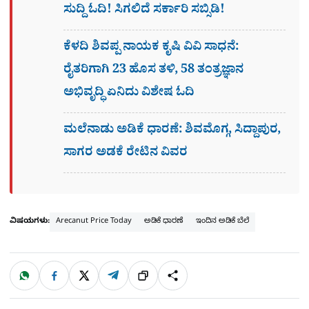
ಸುದ್ದಿ ಓದಿ! ಸಿಗಲಿದೆ ಸರ್ಕಾರಿ ಸಬ್ಸಿಡಿ!
ಕೆಳದಿ ಶಿವಪ್ಪ ನಾಯಕ ಕೃಷಿ ವಿವಿ ಸಾಧನೆ:
ರೈತರಿಗಾಗಿ 23 ಹೊಸ ತಳಿ, 58 ತಂತ್ರಜ್ಞಾನ
ಅಭಿವೃದ್ಧಿ ಏನಿದು ವಿಶೇಷ ಓದಿ
ಮಲೆನಾಡು ಅಡಿಕೆ ಧಾರಣೆ: ಶಿವಮೊಗ್ಗ, ಸಿದ್ದಾಪುರ,
ಸಾಗರ ಅಡಕೆ ರೇಟಿನ ವಿವರ
ವಿಷಯಗಳು:
Arecanut Price Today
ಅಡಿಕೆ ಧಾರಣೆ
ಇಂದಿನ ಅಡಿಕೆ ಬೆಲೆ
W
F
X
T
ಹಂಚಿಕೊಳ್ಳಿ
ಲಿಂ
S
h
a
e
a
c
l
t
e
e
ಕ್
h
s
b
g