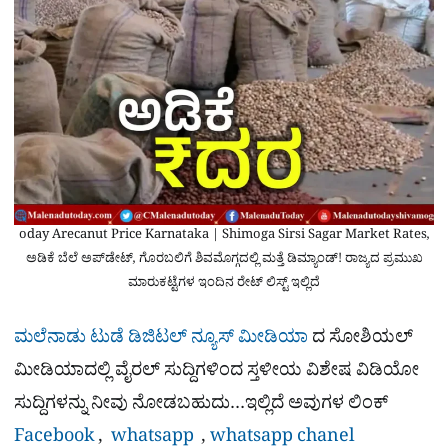
oday Arecanut Price Karnataka | Shimoga Sirsi Sagar Market Rates,
ಅಡಿಕೆ ಬೆಲೆ ಅಪ್‌ಡೇಟ್, ಗೊರಬಲಿಗೆ ಶಿವಮೊಗ್ಗದಲ್ಲಿ ಮತ್ತೆ ಡಿಮ್ಯಾಂಡ್! ರಾಜ್ಯದ ಪ್ರಮುಖ
ಮಾರುಕಟ್ಟೆಗಳ ಇಂದಿನ ರೇಟ್ ಲಿಸ್ಟ್ ಇಲ್ಲಿದೆ
ಮಲೆನಾಡು ಟುಡೆ ಡಿಜಿಟಲ್ ನ್ಯೂಸ್ ಮೀಡಿಯಾ
ದ ಸೋಶಿಯಲ್​
ಮೀಡಿಯಾದಲ್ಲಿ ವೈರಲ್​ ಸುದ್ದಿಗಳಿಂದ ಸ್ತಳೀಯ ವಿಶೇಷ ವಿಡಿಯೋ
ಸುದ್ದಿಗಳನ್ನು ನೀವು ನೋಡಬಹುದು…ಇಲ್ಲಿದೆ ಅವುಗಳ ಲಿಂಕ್
Facebook
,
whatsapp
,
whatsapp chanel