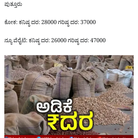
ಪುತ್ತೂರು
ಕೋಕ: ಕನಿಷ್ಠ ದರ: 28000 ಗರಿಷ್ಠ ದರ: 37000
ನ್ಯೂ ವೆರೈಟಿ: ಕನಿಷ್ಠ ದರ: 26000 ಗರಿಷ್ಠ ದರ: 47000