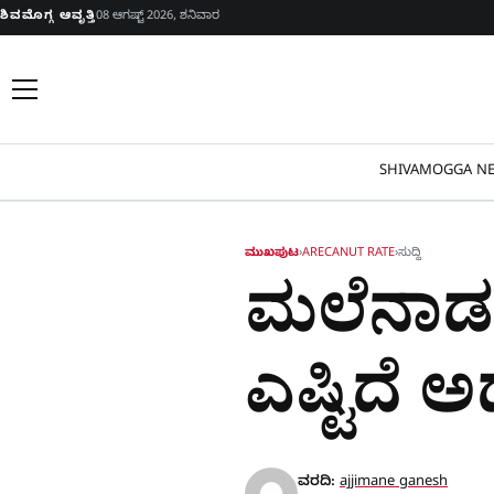
Skip to content
ಶಿವಮೊಗ್ಗ ಆವೃತ್ತಿ
08 ಆಗಷ್ಟ್ 2026, ಶನಿವಾರ
SHIVAMOGGA NE
ಮುಖಪುಟ
›
ARECANUT RATE
›
ಸುದ್ದಿ
ಮಲೆನಾಡಲ್ಲ
ಎಷ್ಟಿದೆ 
ವರದಿ:
ajjimane ganesh