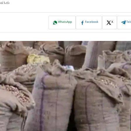
ಮಿಷ ಓದು
WhatsApp
Facebook
X
Te