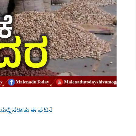
ಟಿಯಲ್ಲಿ ನಡೀತು ಈ ಘಟನೆ