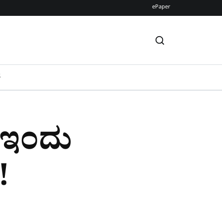
ePaper
S
ೆ ಇಂದು
!