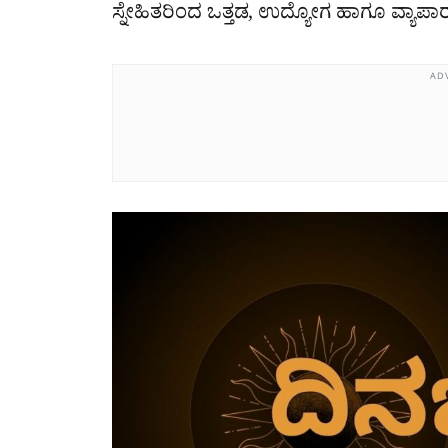
ಸ್ನೇಹಿತರಿಂದ ಒತ್ತಡ, ಉದ್ಯೋಗ ಹಾಗೂ ವ್ಯಾಪಾರ
AD