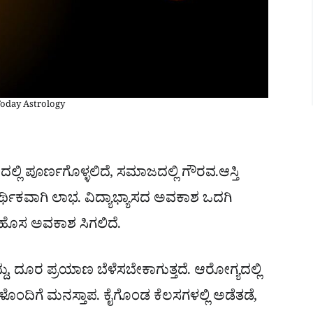
Today Astrology
 ಪೂರ್ಣಗೊಳ್ಳಲಿದೆ, ಸಮಾಜದಲ್ಲಿ ಗೌರವ.ಆಸ್ತಿ
ಆರ್ಥಿಕವಾಗಿ ಲಾಭ. ವಿದ್ಯಾಭ್ಯಾಸದ ಅವಕಾಶ ಒದಗಿ
ಿಗೆ ಹೊಸ ಅವಕಾಶ ಸಿಗಲಿದೆ.
, ದೂರ ಪ್ರಯಾಣ ಬೆಳೆಸಬೇಕಾಗುತ್ತದೆ. ಆರೋಗ್ಯದಲ್ಲಿ
ಿಗೆ ಮನಸ್ತಾಪ. ಕೈಗೊಂಡ ಕೆಲಸಗಳಲ್ಲಿ ಅಡೆತಡೆ,