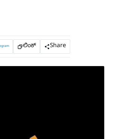
ಲಿಂಕ್
Share
legram