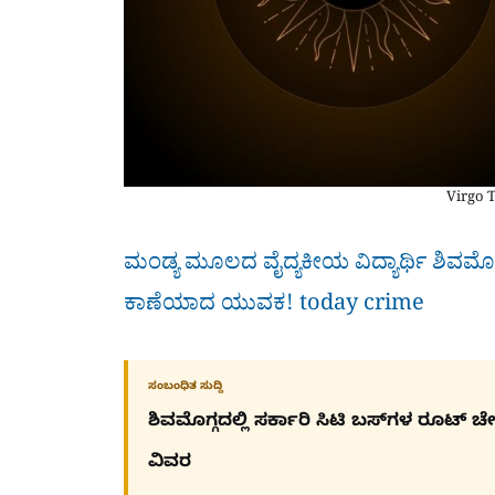
Virgo 
ಮಂಡ್ಯ ಮೂಲದ ವೈದ್ಯಕೀಯ ವಿದ್ಯಾರ್ಥಿ ಶಿವಮೊಗ್ಗದ
ಕಾಣೆಯಾದ ಯುವಕ! today crime
ಸಂಬಂಧಿತ ಸುದ್ದಿ
ಶಿವಮೊಗ್ಗದಲ್ಲಿ ಸರ್ಕಾರಿ ಸಿಟಿ ಬಸ್​ಗಳ ರೂಟ್ 
ವಿವರ