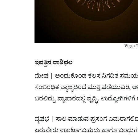
Virgo 
ಇವತ್ತಿನ ರಾಶಿಫಲ
ಮೇಷ | ಅಂದುಕೊಂಡ ಕೆಲಸ ನಿಗದಿತ ಸಮಯದಲ್ಲಿ
ಸಂಬಂಧಿತ ವ್ಯಾಜ್ಯದಿಂದ ಮುಕ್ತಿ ಪಡೆಯುವಿರಿ, 
ಬರಲಿದ್ದು, ವ್ಯಾಪಾರದಲ್ಲಿ ವೃದ್ಧಿ , ಉದ್ಯೋಗಿಗಳ
ವೃಷಭ | ಸಾಲ ಮಾಡುವ ಪ್ರಸಂಗ ಎದುರಾಗಲಿದ್ದು
ಏರುಪೇರು ಉಂಟಾಗಬಹುದು ಹಾಗೂ ಬಂಧುಗಳೊಂದ