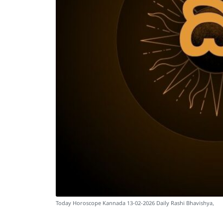
Today Horoscope Kannada 13-02-2026 Daily Rashi Bhavishya,