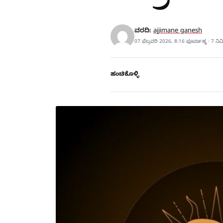
ವರದಿ:
ajjimane ganesh
07 ಫೆಬ್ರವರಿ 2026, 8:16 ಫೂರ್ವಾಹ್ನ · 7 ನ
ಹಂಚಿಕೊಳ್ಳಿ