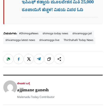
ಇಪಿಎಫ್ ಕಡ್ಡಾಯ ಮೂಲವೇತನ ಮಿತಿ 25,000
ರೂಪಾಯಿಗೆ ಹೆಚ್ಚಳ! ವಿಷಯ ವಿವರ ಓದಿ
ವಿಷಯಗಳು:
#ShimogaNews
shimoga today news
shivamogga jail
shivamogga latest news
shivamogga live
Thirthahalli Today News
W
F
X
T
ಹಂಚಿಕೊಳ್ಳಿ
ಲಿಂ
S
h
a
e
a
c
l
t
e
e
ಕ್
h
s
b
g
A
o
r
a
p
o
a
p
k
m
r
ಲೇಖಕರ ಬಗ್ಗೆ
e
ajjimane ganesh
Malenadu Today Contributor