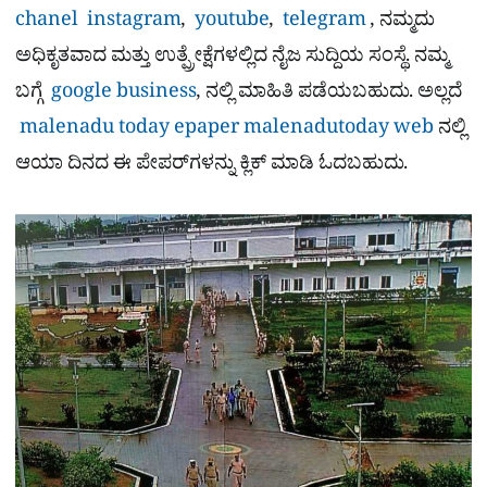
chanel
instagram
,
youtube
,
telegram
, ನಮ್ಮದು
ಅಧಿಕೃತವಾದ ಮತ್ತು ಉತ್ಪ್ರೇಕ್ಷೆಗಳಲ್ಲಿದ ನೈಜ ಸುದ್ದಿಯ ಸಂಸ್ಥೆ. ನಮ್ಮ
ಬಗ್ಗೆ
google business
, ನಲ್ಲಿ ಮಾಹಿತಿ ಪಡೆಯಬಹುದು. ಅಲ್ಲದೆ
malenadu today epaper
malenadutoday web
ನಲ್ಲಿ
ಆಯಾ ದಿನದ ಈ ಪೇಪರ್​ಗಳನ್ನು ಕ್ಲಿಕ್ ಮಾಡಿ ಓದಬಹುದು.