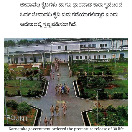
ಜೀವಾವಧಿ ಕೈದಿಗಳು ಹಾಗೂ ಧಾರವಾಡ ಕಾರಾಗೃಹದಿಂದ
ಓರ್ವ ಜೀವಾವಧಿ ಕೈದಿ ಬಿಡುಗಡೆಯಾಗಲಿದ್ದಾರೆ ಎಂದು
ಆದೇಶದಲ್ಲಿ ಸ್ಪಷ್ಟಪಡಿಸಲಾಗಿದೆ.
Karnataka government ordered the premature release of 30 life