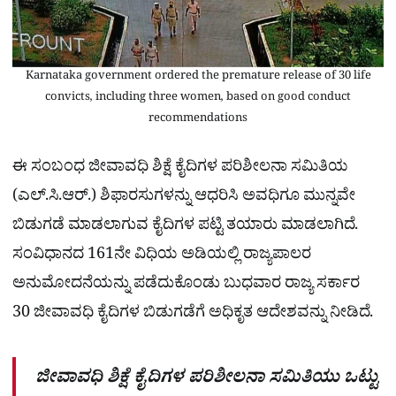
Karnataka government ordered the premature release of 30 life
convicts, including three women, based on good conduct
recommendations
ಈ ಸಂಬಂಧ ಜೀವಾವಧಿ ಶಿಕ್ಷೆ ಕೈದಿಗಳ ಪರಿಶೀಲನಾ ಸಮಿತಿಯ
(ಎಲ್.ಸಿ.ಆರ್.) ಶಿಫಾರಸುಗಳನ್ನು ಆಧರಿಸಿ ಅವಧಿಗೂ ಮುನ್ನವೇ
ಬಿಡುಗಡೆ ಮಾಡಲಾಗುವ ಕೈದಿಗಳ ಪಟ್ಟಿ ತಯಾರು ಮಾಡಲಾಗಿದೆ.
ಸಂವಿಧಾನದ 161ನೇ ವಿಧಿಯ ಅಡಿಯಲ್ಲಿ ರಾಜ್ಯಪಾಲರ
ಅನುಮೋದನೆಯನ್ನು ಪಡೆದುಕೊಂಡು ಬುಧವಾರ ರಾಜ್ಯ ಸರ್ಕಾರ
30 ಜೀವಾವಧಿ ಕೈದಿಗಳ ಬಿಡುಗಡೆಗೆ ಅಧಿಕೃತ ಆದೇಶವನ್ನು ನೀಡಿದೆ.
ಜೀವಾವಧಿ ಶಿಕ್ಷೆ ಕೈದಿಗಳ ಪರಿಶೀಲನಾ ಸಮಿತಿಯು ಒಟ್ಟು