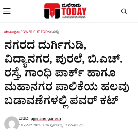
Skip to content
ಮುಖಪುಟ
›
POWER CUT TODAY
›
ಸುದ್ದಿ
ನಗರದ ದುರ್ಗಿಗುಡಿ,
ವಿದ್ಯಾನಗರ, ಪುರಲೆ, ಬಿ.ಎಚ್.
ರಸ್ತೆ, ಗಾಂಧಿ ಪಾರ್ಕ್ ಹಾಗೂ
ಮಹಾನಗರ ಪಾಲಿಕೆಯ ಹಲವು
ಬಡಾವಣೆಗಳಲ್ಲಿ ಪವರ್ ಕಟ್
ವರದಿ:
ajjimane ganesh
18 ಏಪ್ರಿಲ್ 2026, 7:26 ಫೂರ್ವಾಹ್ನ · 2 ನಿಮಿಷ ಓದು