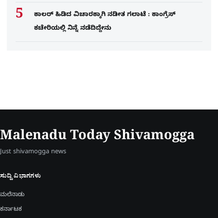
ಕಾಲರ್​​​ ಹಿಡಿದ ವಿಚಾರಕ್ಕಾಗಿ ನಡೀತ ಗಲಾಟೆ : ಕಾಂಗ್ರೆಸ್​
ಕಚೇರಿಯಲ್ಲಿ ನಿನ್ನೆ ನಡೆದಿದ್ದೇನು
Malenadu Today Shivamogga
Just shivamogga news
ಸುದ್ದಿ ವಿಭಾಗಗಳು
ಮಲೆನಾಡು
ಕರ್ನಾಟಕ