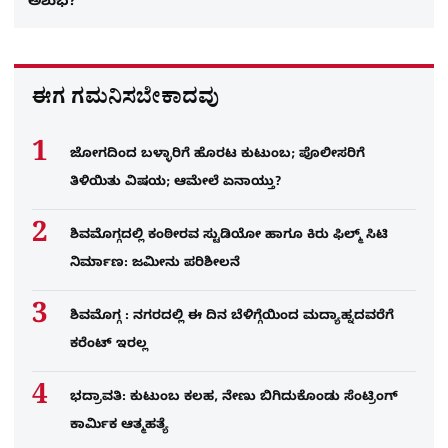
ಅಶುಭ?
ಈಗ ಗಮನಿಸಬೇಕಾದವು
ಜೋಗದಿಂದ ಬಳ್ಳಾರಿಗೆ ಹೊರಟ ಕುಟುಂಬ; ಪೊಲೀಸರಿಗೆ
ತಿಳಿಯಿತು ವಿಷಯ; ಆಮೇಲೆ ಏನಾಯ್ತು?
ಶಿವಮೊಗ್ಗದಲ್ಲಿ ಕಂಠೀರವ ಸ್ಟುಡಿಯೋ ಹಾಗೂ ಕಿರು ಫಿಲ್ಮ್ ಸಿಟಿ
ನಿರ್ಮಾಣ: ಜಮೀನು ಪರಿಶೀಲನೆ
ಶಿವಮೊಗ್ಗ : ನಗರದಲ್ಲಿ ಈ ದಿನ ಬೆಳಿಗ್ಗೆಯಿಂದ ಮದ್ಯಾಹ್ನದವರೆಗೆ
ಕರೆಂಟ್​ ಇರಲ್ಲ
ಭದ್ರಾವತಿ: ಕುಟುಂಬ ಕಲಹ, ನೇಣು ಬಿಗಿದುಕೊಂಡು ಸೆಂಟ್ರಿಂಗ್​
ಕಾರ್ಮಿಕ ಆತ್ಮಹತ್ಯೆ