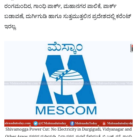
ರಂಗಮಂದಿರ, ಗಾಂಧಿ ಪಾರ್ಕ್, ಮಹಾನಗರ ಪಾಲಿಕೆ, ಪಾರ್ಕ್
ಬಡಾವಣೆ, ದುರ್ಗಿಗುಡಿ ಹಾಗೂ ಸುತ್ತಮುತ್ತಲಿನ ಪ್ರದೇಶದಲ್ಲಿ ಕರೆಂಟ್
ಇರಲ್ಲ.
Shivamogga Power Cut: No Electricity in Durgigudi, Vidyanagar and