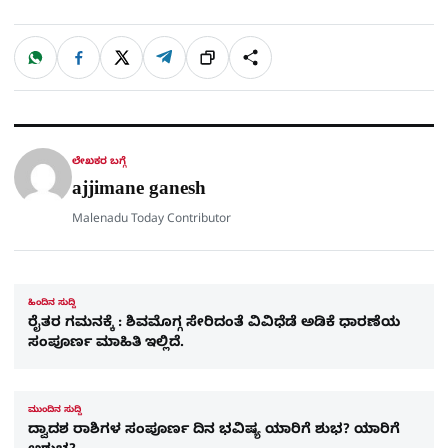
W
F
X
T
ಹಂಚಿಕೊಳ್ಳಿ
ಲಿಂ
S
h
a
e
a
c
l
t
e
e
ಕ್
h
s
b
g
A
o
r
a
p
o
a
p
k
m
r
ಲೇಖಕರ ಬಗ್ಗೆ
e
ajjimane ganesh
Malenadu Today Contributor
ಹಿಂದಿನ ಸುದ್ದಿ
ರೈತರ ಗಮನಕ್ಕೆ : ಶಿವಮೊಗ್ಗ ಸೇರಿದಂತೆ ವಿವಿಧೆಡೆ ಅಡಿಕೆ ಧಾರಣೆಯ
ಸಂಪೂರ್ಣ ಮಾಹಿತಿ ಇಲ್ಲಿದೆ.
ಮುಂದಿನ ಸುದ್ದಿ
ದ್ವಾದಶ ರಾಶಿಗಳ ಸಂಪೂರ್ಣ ದಿನ ಭವಿಷ್ಯ ಯಾರಿಗೆ ಶುಭ? ಯಾರಿಗೆ