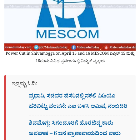
Power Cut in Shivamogga on April 15 and 16 MESCOM ಏಪ್ರಿಲ್ 15 ಮತ್ತು
16ರಂದು ವಿವಿಧ ಪ್ರದೇಶಗಳಲ್ಲಿ ವಿದ್ಯುತ್ ವ್ಯತ್ಯಯ
ಇನ್ನಷ್ಟು ಓದಿ:
ಪ್ರಧಾನಿ, ಸಚಿವರ ಹೆಸರಿನಲ್ಲಿ ನಕಲಿ ವಿಡಿಯೊ
ಹರಿಬಿಟ್ಟು ವಂಚನೆ: ಎಐ ಬಳಸಿ ಆಮಿಷ, ನಂಬದಿರಿ
ಶಿವಮೊಗ್ಗ: ಸಿಗಂದೂರಿಗೆ ಹೊರಟಿದ್ದ ಕಾರು
ಅಪಘಾತ – 6 ಜನ ಪ್ರಾಣಾಪಾಯದಿಂದ ಪಾರು