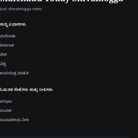
Malenadu Today Shivamogga
Just shivamogga news
ಸುದ್ದಿ ವಿಭಾಗಗಳು
ಮಲೆನಾಡು
ಕರ್ನಾಟಕ
ದೇಶ
ವಿಶ್ವ
ಉಪಯುಕ್ತ ಮಾಹಿತಿ
ಓದುಗರ ಸೇವೆಗಳು ಮತ್ತು ನೀತಿಗಳು
ePaper
ಸಂಪರ್ಕ
ಸಂಪಾದಕೀಯ ನೀತಿ