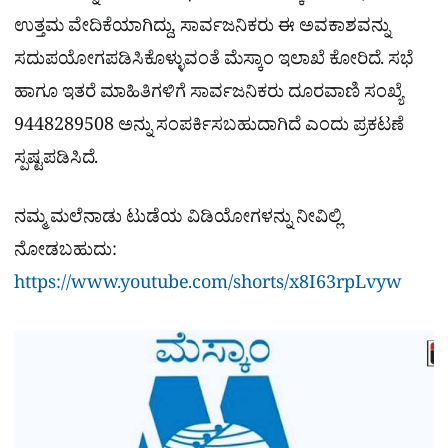
ಉತ್ತಮ ವೇದಿಕೆಯಾಗಿದ್ದು, ಸಾರ್ವಜನಿಕರು ಈ ಅವಕಾಶವನ್ನು
ಸದುಪಯೋಗಪಡಿಸಿಕೊಳ್ಳುವಂತೆ ಮೆಸ್ಕಾಂ ಇಲಾಖೆ ಕೋರಿದೆ. ಸಭೆ
ಹಾಗೂ ಇತರೆ ಮಾಹಿತಿಗಳಿಗೆ ಸಾರ್ವಜನಿಕರು ದೂರವಾಣಿ ಸಂಖ್ಯೆ
9448289508 ಅನ್ನು ಸಂಪರ್ಕಿಸಬಹುದಾಗಿದೆ ಎಂದು ಪ್ರಕಟಣೆ
ಸ್ಪಷ್ಟಪಡಿಸಿದೆ.
ನಮ್ಮ ಮಲೆನಾಡು ಟುಡೆಯ ವಿಡಿಯೋಗಳನ್ನು ನೀವಿಲ್ಲಿ
ನೋಡಬಹುದು:
https://www.youtube.com/shorts/x8I63rpLvyw