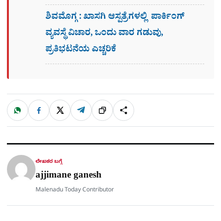
ಶಿವಮೊಗ್ಗ : ಖಾಸಗಿ ಆಸ್ಪತ್ರೆಗಳಲ್ಲಿ ಪಾರ್ಕಿಂಗ್​
ವ್ಯವಸ್ಥೆ ವಿಚಾರ, ಒಂದು ವಾರ ಗಡುವು,
ಪ್ರತಿಭಟನೆಯ ಎಚ್ಚರಿಕೆ
W
F
X
T
ಹಂಚಿಕೊಳ್ಳಿ
ಲಿಂ
S
h
a
e
a
c
l
t
e
e
ಕ್
h
s
b
g
A
o
r
a
p
o
a
p
k
m
r
ಲೇಖಕರ ಬಗ್ಗೆ
e
ajjimane ganesh
Malenadu Today Contributor