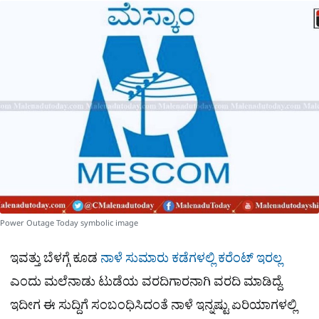
a
p
o
a
p
k
m
r
e
Power Outage Today symbolic image
ಇವತ್ತು ಬೆಳಗ್ಗೆ ಕೂಡ
ನಾಳೆ ಸುಮಾರು ಕಡೆಗಳಲ್ಲಿ ಕರೆಂಟ್ ಇರಲ್ಲ
ಎಂದು ಮಲೆನಾಡು ಟುಡೆಯ ವರದಿಗಾರನಾಗಿ ವರದಿ ಮಾಡಿದ್ದೆ.
ಇದೀಗ ಈ ಸುದ್ದಿಗೆ ಸಂಬಂಧಿಸಿದಂತೆ ನಾಳೆ ಇನ್ನಷ್ಟು ಏರಿಯಾಗಳಲ್ಲಿ