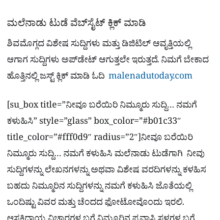
ಮಲೆನಾಡು ಟುಡೆ ವೆಬ್​ಸೈಟ್​ ಕ್ಲಿಕ್ ಮಾಡಿ
ಶಿವಮೊಗ್ಗದ ವಿಶೇಷ ಸುದ್ದಿಗಳು ಮತ್ತು ಡಿಜಿಟಿಲ್​ ಆವೃತ್ತಿಯಲ್ಲಿ
ಆಗಾಗ ಸುದ್ದಿಗಳು ಅಪ್​ಡೇಟ್ ಆಗುತ್ತಲೇ ಇರುತ್ತದೆ. ನಿಮಗೆ ಬೇಕಾದ
ಹೊತ್ತಿನಲ್ಲಿ ಜಸ್ಟ್ ಕ್ಲಿಕ್ ಮಾಡಿ ಓದಿ
malenadutoday.com
[su_box title=”ನೀವೂ ಬರೆಯಿರಿ ನಿಮ್ಮೂರು ಸುದ್ದಿ… ನಮಗೆ
ಕಳುಹಿಸಿ” style=”glass” box_color=”#b01c33″
title_color=”#fff0d9″ radius=”2″]ನೀವೂ ಬರೆಯಿರಿ
ನಿಮ್ಮೂರು ಸುದ್ದಿ… ನಮಗೆ ಕಳುಹಿಸಿ ಮಲೆನಾಡು ಟುಡೆಗಾಗಿ ನೀವು
ಸುದ್ದಿಗಳನ್ನು ಲೇಖನಗಳನ್ನು ಅಥವಾ ವಿಶೇಷ ವರದಿಗಳನ್ನು ಕಳಹಿಸ
ಬಹದು ನಿಮ್ಮೂರಿನ ಸುದ್ದಿಗಳನ್ನು ನಮಗೆ ಕಳುಹಿಸಿ ಜೊತೆಯಲ್ಲಿ
ಒಂದಿಷ್ಟು ವಿವರ ಮತ್ತು ಚೆಂದದ ಫೋಟೋವೊಂದು ಇರಲಿ.