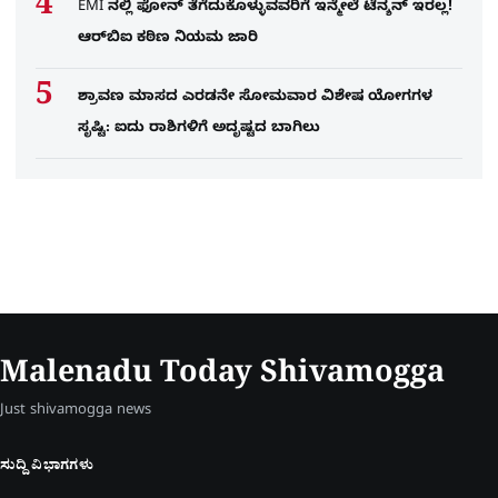
EMI ನಲ್ಲಿ ಫೋನ್​ ತೆಗೆದುಕೊಳ್ಳುವವರಿಗೆ ಇನ್ಮೇಲೆ ಟೆನ್ಶನ್​ ಇರಲ್ಲ!
ಆರ್‌ಬಿಐ ಕಠಿಣ ನಿಯಮ ಜಾರಿ
ಶ್ರಾವಣ ಮಾಸದ ಎರಡನೇ ಸೋಮವಾರ ವಿಶೇಷ ಯೋಗಗಳ
ಸೃಷ್ಟಿ: ಐದು ರಾಶಿಗಳಿಗೆ ಅದೃಷ್ಟದ ಬಾಗಿಲು
Malenadu Today Shivamogga
Just shivamogga news
ಸುದ್ದಿ ವಿಭಾಗಗಳು