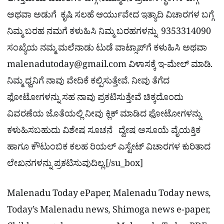
ಆಸಕ್ತಿದಾಯ ವಿಚಾರಗಳ ಬಗ್ಗೆ ನಿಮ್ಮೂರಿನ ಪ್ರವಾಸಿ ಸ್ಥಳಗಳ ಬಗ್ಗೆ
ಅಥವಾ ಅಡುಗೆ ಕೃಷಿ ಸಲಹೆ ಆರ್ಯುವೇದ ಇತ್ಯಾದಿ ವಿಚಾರಗಳ ಬಗ್ಗೆ
ನಿಮ್ಮ ಬರಹ ನಮಗೆ ಕಳುಹಿಸಿ ನಿಮ್ಮ ಬರಹಗಳನ್ನು 9353314090
ಸಂಖ್ಯೆಯ ನಮ್ಮ ಮಲೆನಾಡು ಟುಡೆ ವಾಟ್ಸಾಪ್‌ಗೆ ಕಳುಹಿಸಿ ಅಥವಾ
malenadutoday@gmail.com
ವಿಳಾಸಕ್ಕೆ ಇ-ಮೇಲ್ ಮಾಡಿ.
ನಿಮ್ಮ ಧ್ವನಿಗೆ ನಾವು ವೇದಿಕೆ ಕಲ್ಪಿಸುತ್ತೇವೆ. ನೀವು ತೆಗೆದ
ಫೋಟೋಗಳನ್ನು ಸಹ ನಾವು ಪ್ರಕಟಿಸುತ್ತೇವೆ ಚಿಕ್ಕದೊಂದು
ವಿವರಣೆಯ ಜೊತೆಯಲ್ಲಿ ನೀವು ಕ್ಲಿಕ್ ಮಾಡಿದ ಫೋಟೋಗಳನ್ನು
ಕಳುಹಿಸಬಹುದು ವಿಶೇಷ ಸೂಚನೆ ದ್ವೇಷ ಅಸೂಯೆ ವೈಯಕ್ತಿಕ
ಹಾಗೂ ಕೌಟುಂಬಿಕ ಕಲಹ ರಿಯಲ್​ ಎಸ್ಟೇಟ್​ ವಿಚಾರಗಳ ಕುರಿತಾದ
ಲೇಖನಗಳನ್ನು ಪ್ರಕಟಿಸುವುದಿಲ್ಲ.[/su_box]
Malenadu Today ePaper, Malenadu Today news,
Today’s Malenadu news, Shimoga news e-paper,