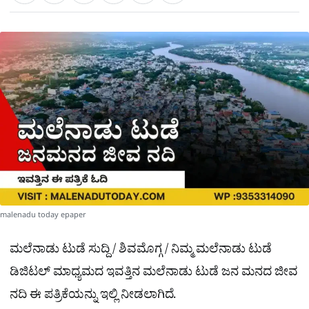
a
c
l
t
e
e
ಕ್
h
s
b
g
A
o
r
a
p
o
a
p
k
m
r
e
malenadu today epaper
ಮಲೆನಾಡು ಟುಡೆ ಸುದ್ದಿ / ಶಿವಮೊಗ್ಗ / ನಿಮ್ಮ ಮಲೆನಾಡು ಟುಡೆ
ಡಿಜಿಟಲ್ ಮಾಧ್ಯಮದ ಇವತ್ತಿನ ಮಲೆನಾಡು ಟುಡೆ ಜನ ಮನದ ಜೀವ
ನದಿ ಈ ಪತ್ರಿಕೆಯನ್ನು ಇಲ್ಲಿ ನೀಡಲಾಗಿದೆ.