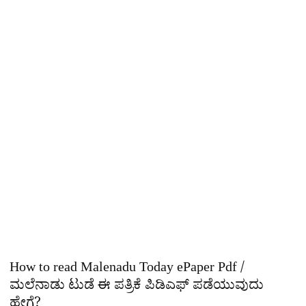
How to read Malenadu Today ePaper Pdf /
ಮಲೆನಾಡು ಟುಡೆ ಈ ಪತ್ರಿಕೆ ಪಿಡಿಎಫ್​ ಪಡೆಯುವುದು
ಹೇಗೆ?