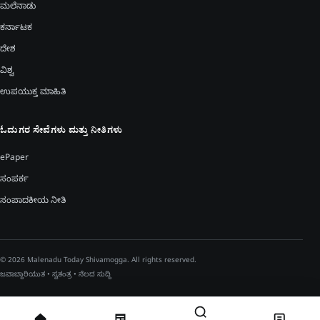
ಮಲೆನಾಡು
ಕರ್ನಾಟಕ
ದೇಶ
ವಿಶ್ವ
ಉಪಯುಕ್ತ ಮಾಹಿತಿ
ಓದುಗರ ಸೇವೆಗಳು ಮತ್ತು ನೀತಿಗಳು
ePaper
ಸಂಪರ್ಕ
ಸಂಪಾದಕೀಯ ನೀತಿ
© 2026 Malenadu Today Shivamogga. All rights reserved.
ಜವಾಬ್ದಾರಿಯುತ • ಸ್ವತಂತ್ರ • ನೆಲದ ಸುದ್ದಿ