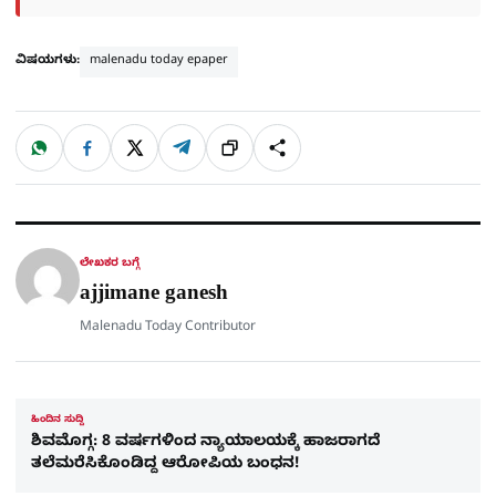
ವಿಷಯಗಳು:
malenadu today epaper
W
F
X
T
ಹಂಚಿಕೊಳ್ಳಿ
ಲಿಂ
S
h
a
e
a
c
l
t
e
e
ಕ್
h
s
b
g
A
o
r
a
p
o
a
p
k
m
r
ಲೇಖಕರ ಬಗ್ಗೆ
e
ajjimane ganesh
Malenadu Today Contributor
ಹಿಂದಿನ ಸುದ್ದಿ
ಶಿವಮೊಗ್ಗ: 8 ವರ್ಷಗಳಿಂದ ನ್ಯಾಯಾಲಯಕ್ಕೆ ಹಾಜರಾಗದೆ
ತಲೆಮರೆಸಿಕೊಂಡಿದ್ದ ಆರೋಪಿಯ ಬಂಧನ!