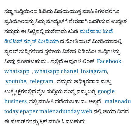
ಸಣ್ಣ ಸುದ್ದಿಯಿಂದ ಹಿಡಿದು ವಿಷಯಯುಕ್ತ ಮಾಹಿತಿಗಳವರೆಗೂ
ಪ್ರತಿಯೊಂದನ್ನು ನಿಮ್ಮ ಮೊಬೈಲ್​ಗೆ ನೇರವಾಗಿ ಒದಗಿಸುವ ಉದ್ದೇಶ
ನಮ್ಮದು ಈ ನಿಟ್ಟಿನಲ್ಲಿ ಮಲೆನಾಡು ಟುಡೆ
ಮಲೆನಾಡು ಟುಡೆ
ಡಿಜಿಟಲ್ ನ್ಯೂಸ್ ಮೀಡಿಯಾ
ದ ಸೋಶಿಯಲ್​ ಮೀಡಿಯಾದಲ್ಲಿ
ವೈರಲ್​ ಸುದ್ದಿಗಳಿಂದ ಸ್ತಳೀಯ ವಿಶೇಷ ವಿಡಿಯೋ ಸುದ್ದಿಗಳನ್ನು
ನೀವು ನೋಡಬಹುದು…ಇಲ್ಲಿದೆ ಅವುಗಳ ಲಿಂಕ್
Facebook
,
whatsapp
,
whatsapp chanel
instagram
,
youtube
,
telegram
, ನಮ್ಮದು ಅಧಿಕೃತವಾದ ಮತ್ತು
ಉತ್ಪ್ರೇಕ್ಷೆಗಳಲ್ಲಿದ ನೈಜ ಸುದ್ದಿಯ ಸಂಸ್ಥೆ. ನಮ್ಮ ಬಗ್ಗೆ
google
business
, ನಲ್ಲಿ ಮಾಹಿತಿ ಪಡೆಯಬಹುದು. ಅಲ್ಲದೆ
malenadu
today epaper
malenadutoday web
ನಲ್ಲಿ ಆಯಾ ದಿನದ
ಈ ಪೇಪರ್​ಗಳನ್ನು ಕ್ಲಿಕ್ ಮಾಡಿ ಓದಬಹುದು.