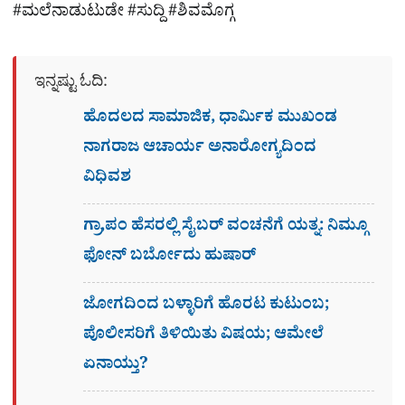
#ಮಲೆನಾಡುಟುಡೇ #ಸುದ್ದಿ #ಶಿವಮೊಗ್ಗ
ಇನ್ನಷ್ಟು ಓದಿ:
ಹೊದಲದ ಸಾಮಾಜಿಕ, ಧಾರ್ಮಿಕ ಮುಖಂಡ
ನಾಗರಾಜ ಆಚಾರ್ಯ ಅನಾರೋಗ್ಯದಿಂದ
ವಿಧಿವಶ
ಗ್ರಾ,ಪಂ ಹೆಸರಲ್ಲಿ ಸೈಬ‌ರ್ ವಂಚನೆಗೆ ಯತ್ನ: ನಿಮ್ಗೂ
ಫೋನ್​ ಬರ್ಬೋದು ಹುಷಾರ್​​
ಜೋಗದಿಂದ ಬಳ್ಳಾರಿಗೆ ಹೊರಟ ಕುಟುಂಬ;
ಪೊಲೀಸರಿಗೆ ತಿಳಿಯಿತು ವಿಷಯ; ಆಮೇಲೆ
ಏನಾಯ್ತು?