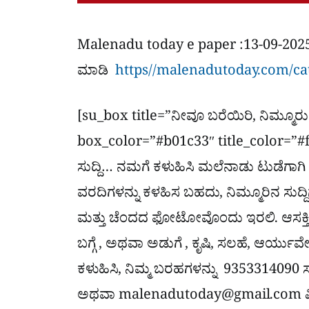
Malenadu today e paper :13-09-2025 ಶಿವಮ
ಮಾಡಿ
https//malenadutoday.com/ca
[su_box title=”ನೀವೂ ಬರೆಯಿರಿ, ನಿಮ್ಮೂರು 
box_color=”#b01c33″ title_color=”#f
ಸುದ್ದಿ… ನಮಗೆ ಕಳುಹಿಸಿ ಮಲೆನಾಡು ಟುಡೆಗಾಗಿ
ವರದಿಗಳನ್ನು ಕಳಹಿಸ ಬಹದು, ನಿಮ್ಮೂರಿನ ಸುದ್ದಿ
ಮತ್ತು ಚೆಂದದ ಫೋಟೋವೊಂದು ಇರಲಿ. ಆಸಕ್ತಿದಾ
ಬಗ್ಗೆ , ಅಥವಾ ಅಡುಗೆ , ಕೃಷಿ, ಸಲಹೆ, ಆರ್ಯುವ
ಕಳುಹಿಸಿ, ನಿಮ್ಮ ಬರಹಗಳನ್ನು 9353314090 ಸಂ
ಅಥವಾ
malenadutoday@gmail.com
ವ