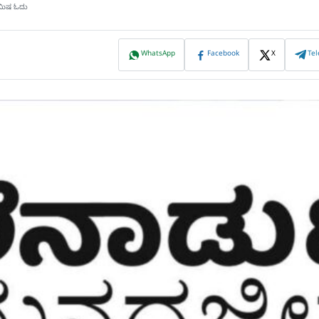
ನಿಮಿಷ ಓದು
WhatsApp
Facebook
X
Te