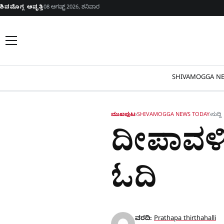
Skip to content
ಶಿವಮೊಗ್ಗ ಆವೃತ್ತಿ
08 ಆಗಷ್ಟ್ 2026, ಶನಿವಾರ
SHIVAMOGGA NE
ಮುಖಪುಟ
›
SHIVAMOGGA NEWS TODAY
›
ಸುದ್ದಿ
ದೀಪಾವಳಿ 
ಓದಿ
ವರದಿ:
Prathapa thirthahalli