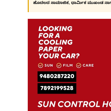
ಹೊದಲದ ಸಾಮಾಜಿಕ, ಧಾರ್ಮಿಕ ಮುಖಂಡ ನಾ