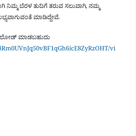
ಿ ನಿಮ್ಮ ಬೆರಳ ತುದಿಗೆ ತರುವ ಸಲುವಾಗಿ, ನಮ್ಮ
ಲಭ್ಯವಾಗುವಂತೆ ಮಾಡಿದ್ದೇವೆ.
ೌನ್​ಲೋಡ್ ಮಾಡಬಹುದು
/1Mb8Rm0UVnJq50vBF1qGh6icE8ZyRzOHT/vi