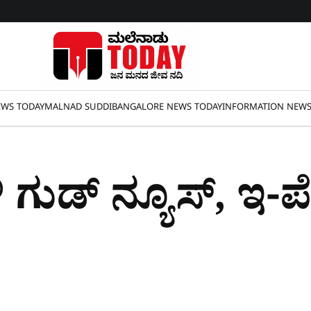
WS TODAY
MALNAD SUDDI
BANGALORE NEWS TODAY
INFORMATION NEW
ಗುಡ್​ ನ್ಯೂಸ್​, ಇ-ಪ