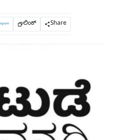
ಲಿಂಕ್
Share
legram