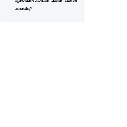
ಪೊಲೀಸರಿಗೆ ತಿಳಿಯಿತು ವಿಷಯ; ಆಮೇಲೆ
ಏನಾಯ್ತು?