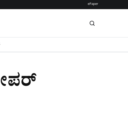
ePaper
S
ೇಪರ್​