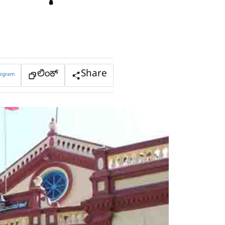
ಲಿಂಕ್
Share
legram