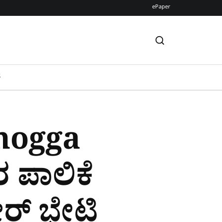
ePaper
S
mogga
 ಪಾಲಿಕೆ
ರ್ ಭೇಟಿ