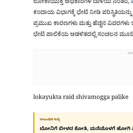
ಲೋಕಾಯುಕ್ತ ಅಧಿಕಾರಿಗಳ ದಾಳಿಯ ನಂತರ,
ಕಂದಾಯ ವಿಭಾಗಕ್ಕೆ ಭೇಟಿ ನೀಡಿ ಪರಿಸ್ಥಿತಿಯನ
ಪ್ರಮುಖ ಕಾರಣಗಳು ಮತ್ತು ಹೆಚ್ಚಿನ ವಿವರಗಳು 
ಭೇಟಿ ಪಾಲಿಕೆಯ ಆಡಳಿತದಲ್ಲಿ ಸಂಚಲನ ಮೂಡಿಸ
AD
lokayukta raid shivamogga palike
ಸಂಬಂಧಿತ ಸುದ್ದಿ
ಬೋನಿಗೆ ಬೀಳದ ಕೋತಿ, ಮನೆಯೊಳಗೆ ಹೋಗಿ ಸಿಕ್