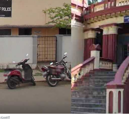
ೆ ಸೂಚನೆ