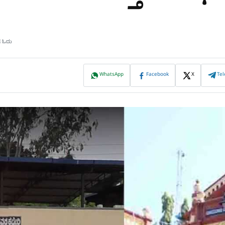
ಷ ಓದು
WhatsApp
Facebook
X
Te