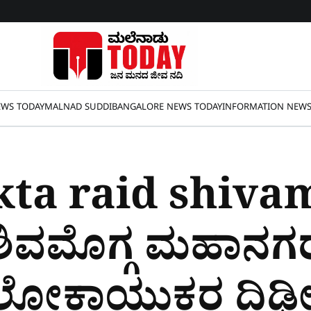
WS TODAY
MALNAD SUDDI
BANGALORE NEWS TODAY
INFORMATION NEW
kta raid shiva
ಶಿವಮೊಗ್ಗ ಮಹಾನಗರ
 ಲೋಕಾಯುಕ್ತರ ದಿಢೀ