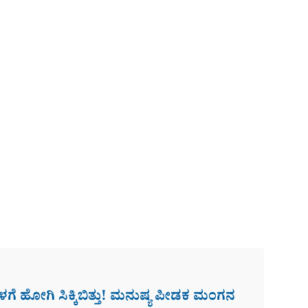
 ಹೋಗಿ ಸಿಕ್ಕಿಬಿತ್ತು! ಮನುಷ್ಯ ಪೀಡಕ ಮಂಗನ