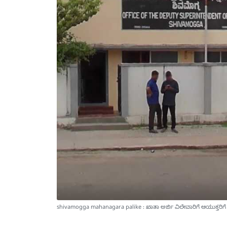
shivamogga mahanagara palike : ಖಾತಾ ಅರ್ಜಿ ವಿಲೇವಾರಿಗೆ ಆಯುಕ್ತರಿಗ