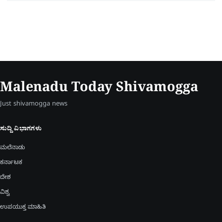
Malenadu Today Shivamogga
Just shivamogga news
ಸುದ್ದಿ ವಿಭಾಗಗಳು
ಮಲೆನಾಡು
ಕರ್ನಾಟಕ
ದೇಶ
ವಿಶ್ವ
ಉಪಯುಕ್ತ ಮಾಹಿತಿ