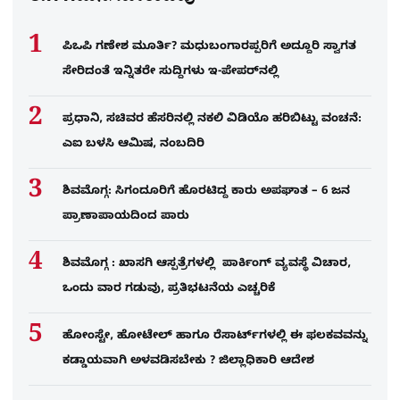
ಪಿಒಪಿ ಗಣೇಶ ಮೂರ್ತಿ? ಮಧುಬಂಗಾರಪ್ಪರಿಗೆ ಅದ್ದೂರಿ ಸ್ವಾಗತ
ಸೇರಿದಂತೆ ಇನ್ನಿತರೇ ಸುದ್ದಿಗಳು ಇ-ಪೇಪರ್​ನಲ್ಲಿ
ಪ್ರಧಾನಿ, ಸಚಿವರ ಹೆಸರಿನಲ್ಲಿ ನಕಲಿ ವಿಡಿಯೊ ಹರಿಬಿಟ್ಟು ವಂಚನೆ:
ಎಐ ಬಳಸಿ ಆಮಿಷ, ನಂಬದಿರಿ
ಶಿವಮೊಗ್ಗ: ಸಿಗಂದೂರಿಗೆ ಹೊರಟಿದ್ದ ಕಾರು ಅಪಘಾತ – 6 ಜನ
ಪ್ರಾಣಾಪಾಯದಿಂದ ಪಾರು
ಶಿವಮೊಗ್ಗ : ಖಾಸಗಿ ಆಸ್ಪತ್ರೆಗಳಲ್ಲಿ ಪಾರ್ಕಿಂಗ್​ ವ್ಯವಸ್ಥೆ ವಿಚಾರ,
ಒಂದು ವಾರ ಗಡುವು, ಪ್ರತಿಭಟನೆಯ ಎಚ್ಚರಿಕೆ
ಹೋಂಸ್ಟೇ, ಹೋಟೇಲ್ ಹಾಗೂ ರೆಸಾರ್ಟ್‌ಗಳಲ್ಲಿ ಈ ಫಲಕವವನ್ನು
ಕಡ್ಡಾಯವಾಗಿ ಅಳವಡಿಸಬೇಕು ? ಜಿಲ್ಲಾಧಿಕಾರಿ ಆದೇಶ