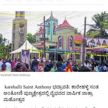
a
c
l
t
e
e
ಕ್
h
s
b
g
A
o
r
a
p
o
a
p
k
m
r
e
karehalli Saint Anthony
karehalli Saint Anthony ಭದ್ರಾವತಿ: ಕಾರೇಹಳ್ಳಿ ಸಂತ
ಅಂತೋಣಿ ಪುಣ್ಯಕ್ಷೇತ್ರದಲ್ಲಿ ವೈಭವದ ವಾರ್ಷಿಕ ಜಾತ್ರಾ
ಮಹೋತ್ಸವ