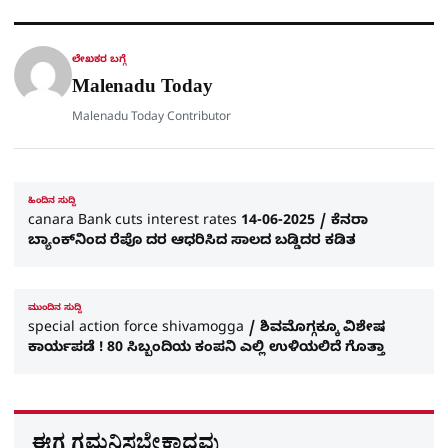
A
o
r
a
p
o
a
p
k
m
r
ಲೇಖಕರ ಬಗ್ಗೆ
e
Malenadu Today
Malenadu Today Contributor
ಹಿಂದಿನ ಸುದ್ದಿ
canara Bank cuts interest rates 14-06-2025 / ಕೆನರಾ
ಬ್ಯಾಂಕ್‌ನಿಂದ ರೆಪೊ ದರ ಆಧರಿಸಿದ ಸಾಲದ ಬಡ್ಡಿದರ ಕಡಿತ
ಮುಂದಿನ ಸುದ್ದಿ
special action force shivamogga / ಶಿವಮೊಗ್ಗಕ್ಕೂ ವಿಶೇಷ
ಕಾರ್ಯಪಡೆ ! 80 ಸಿಬ್ಬಂದಿಯ ಕಂಪನಿ ಎಲ್ಲಿ ಉಳಿಯಲಿದೆ ಗೊತ್ತಾ
ಈಗ ಗಮನಿಸಬೇಕಾದವು