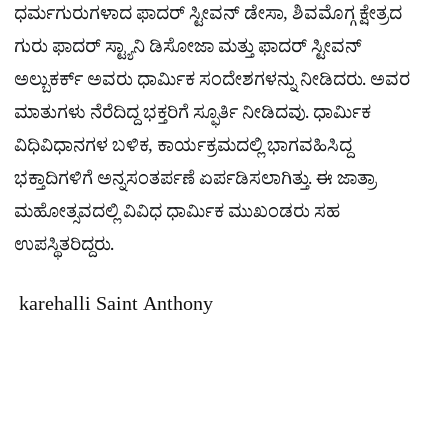
ಧರ್ಮಗುರುಗಳಾದ ಫಾದರ್ ಸ್ಟೀವನ್ ಡೇಸಾ, ಶಿವಮೊಗ್ಗ ಕ್ಷೇತ್ರದ
ಗುರು ಫಾದರ್ ಸ್ಟ್ಯಾನಿ ಡಿಸೋಜಾ ಮತ್ತು ಫಾದರ್ ಸ್ಟೀವನ್
ಅಲ್ಬುಕರ್ಕ್ ಅವರು ಧಾರ್ಮಿಕ ಸಂದೇಶಗಳನ್ನು ನೀಡಿದರು. ಅವರ
ಮಾತುಗಳು ನೆರೆದಿದ್ದ ಭಕ್ತರಿಗೆ ಸ್ಫೂರ್ತಿ ನೀಡಿದವು. ಧಾರ್ಮಿಕ
ವಿಧಿವಿಧಾನಗಳ ಬಳಿಕ, ಕಾರ್ಯಕ್ರಮದಲ್ಲಿ ಭಾಗವಹಿಸಿದ್ದ
ಭಕ್ತಾದಿಗಳಿಗೆ ಅನ್ನಸಂತರ್ಪಣೆ ಏರ್ಪಡಿಸಲಾಗಿತ್ತು. ಈ ಜಾತ್ರಾ
ಮಹೋತ್ಸವದಲ್ಲಿ ವಿವಿಧ ಧಾರ್ಮಿಕ ಮುಖಂಡರು ಸಹ
ಉಪಸ್ಥಿತರಿದ್ದರು.
karehalli Saint Anthony