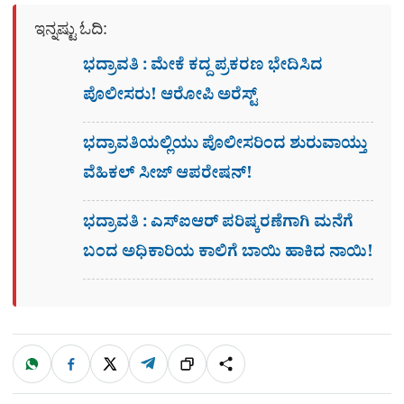
ಇನ್ನಷ್ಟು ಓದಿ:
ಭದ್ರಾವತಿ : ಮೇಕೆ ಕದ್ದ ಪ್ರಕರಣ ಭೇದಿಸಿದ
ಪೊಲೀಸರು! ಆರೋಪಿ ಅರೆಸ್ಟ್​
ಭದ್ರಾವತಿಯಲ್ಲಿಯು ಪೊಲೀಸರಿಂದ ಶುರುವಾಯ್ತು
ವೆಹಿಕಲ್ ಸೀಜ್ ಆಪರೇಷನ್!
ಭದ್ರಾವತಿ : ಎಸ್​ಐಆರ್​ ಪರಿಷ್ಕರಣೆಗಾಗಿ ಮನೆಗೆ
ಬಂದ ಅಧಿಕಾರಿಯ ಕಾಲಿಗೆ ಬಾಯಿ ಹಾಕಿದ ನಾಯಿ!
W
F
X
T
ಹಂಚಿಕೊಳ್ಳಿ
ಲಿಂ
S
h
a
e
a
c
l
t
e
e
ಕ್
h
s
b
g