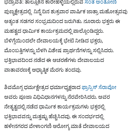
ಭದ್ರಾವತಿ: ತಾಲ್ಲೂಕಿನ ಕಾರೇಹಳ್ಳಿಯಲ್ಲಿರುವ
ಸಂತ ಅಂತೋಣಿ
ಪುಣ್ಯಕ್ಷೇತ್ರದಲ್ಲಿ ನಿನ್ನೆ ದಿನ ಶುಕ್ರವಾರ ವಾರ್ಷಿಕ ಜಾತ್ರಾ ಮಹೋತ್ಸವವು
ಅತ್ಯಂತ ಸಡಗರ ಸಂಭ್ರಮದಿಂದ ಜರುಗಿತು. ನೂರಾರು ಭಕ್ತರು ಈ
ಮಹತ್ವದ ಧಾರ್ಮಿಕ ಕಾರ್ಯಕ್ರಮದಲ್ಲಿ ಪಾಲ್ಗೊಂಡಿದ್ದರು.
ಬೆಳಿಗ್ಗೆಯಿಂದಲೇ ದೇವಾಲಯಕ್ಕೆ ಭೇಟಿ ನೀಡಿದ ಭಕ್ತರು,
ಮೊಂಬತ್ತಿಗಳನ್ನು ಬೆಳಗಿ ವಿಶೇಷ ಪ್ರಾರ್ಥನೆಗಳನ್ನು ಸಲ್ಲಿಸಿದರು.
ಭಕ್ತಿಭಾವದಿಂದ ನಡೆದ ಈ ಆಚರಣೆಗಳು ದೇವಾಲಯದ
ವಾತಾವರಣಕ್ಕೆ ಆಧ್ಯಾತ್ಮಿಕ ಮೆರಗು ತಂದವು.
ಶಿವಮೊಗ್ಗ ಧರ್ಮಕ್ಷೇತ್ರದ ಧರ್ಮಾಧ್ಯಕ್ಷರಾದ
ಫ್ರಾನ್ಸಿಸ್ ಸೆರಾವೋ
ಅವರು ಪೂಜಾ ವಿಧಿವಿಧಾನಗಳನ್ನು ನೆರವೇರಿಸಿದರು. ಅವರ
ನೇತೃತ್ವದಲ್ಲಿ ನಡೆದ ಧಾರ್ಮಿಕ ಕಾರ್ಯಕ್ರಮಗಳು ಭಕ್ತರಲ್ಲಿ
ಭಕ್ತಿಭಾವವನ್ನು ಮತ್ತಷ್ಟು ಹೆಚ್ಚಿಸಿದವು. ಈ ಸಂದರ್ಭದಲ್ಲಿ
ಹಳೇನಗರದ ವೇಳಾಂಗಣಿ ಆರೋಗ್ಯ ಮಾತೆ ದೇವಾಲಯದ