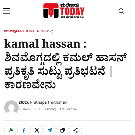
Skip to content
ಮುಖಪುಟ
›
NATIONAL NEWS
›
ಸುದ್ದಿ
kamal hassan :
ಶಿವಮೊಗ್ಗದಲ್ಲಿ ಕಮಲ್​ ಹಾಸನ್​
ಪ್ರತಿಕೃತಿ ಸುಟ್ಟು ಪ್ರತಿಭಟನೆ |
ಕಾರಣವೇನು
ವರದಿ:
Prathapa thirthahalli
28 ಮೇ 2025, 3:55 ಅಪರಾಹ್ನ · 3 ನಿಮಿಷ ಓದು
W
F
X
T
ಹಂಚಿಕೊಳ್ಳಿ
ಲಿಂ
S
h
a
e