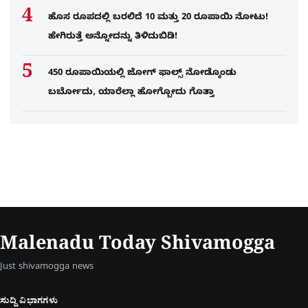
ಹೊಸ ರೂಪದಲ್ಲಿ ಬರಲಿದೆ 10 ಮತ್ತು 20 ರೂಪಾಯಿ ನೋಟು!
ಹೇಗಿರುತ್ತೆ ಅನ್ನೋದನ್ನು ತಿಳಿದುಬಿಡಿ!
450 ರೂಪಾಯಿಯಲ್ಲಿ ಜೋಗ್​ ಫಾಲ್ಸ್​ ನೋಡ್ಕೊಂಡು
ಬರ್ಬೋದು, ಯಾರೆಲ್ಲಾ ಹೋಗ್ಬೋದು ಗೊತ್ತಾ
Malenadu Today Shivamogga
Just shivamogga news
ಸುದ್ದಿ ವಿಭಾಗಗಳು