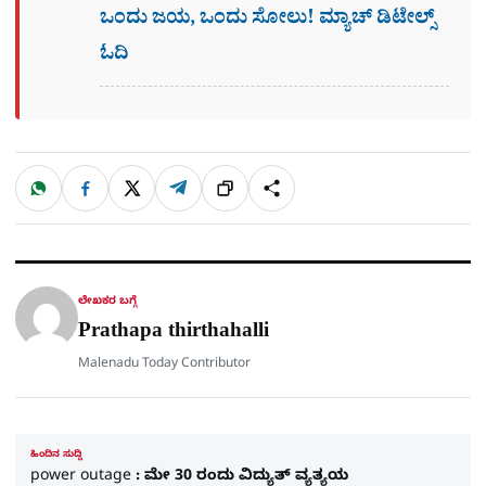
ಒಂದು ಜಯ, ಒಂದು ಸೋಲು! ಮ್ಯಾಚ್​ ಡಿಟೇಲ್ಸ್
ಓದಿ
W
F
X
T
ಹಂಚಿಕೊಳ್ಳಿ
ಲಿಂ
S
h
a
e
a
c
l
t
e
e
ಕ್
h
s
b
g
A
o
r
a
p
o
a
p
k
m
r
ಲೇಖಕರ ಬಗ್ಗೆ
e
Prathapa thirthahalli
Malenadu Today Contributor
ಹಿಂದಿನ ಸುದ್ದಿ
power outage : ಮೇ 30 ರಂದು ವಿದ್ಯುತ್ ವ್ಯತ್ಯಯ