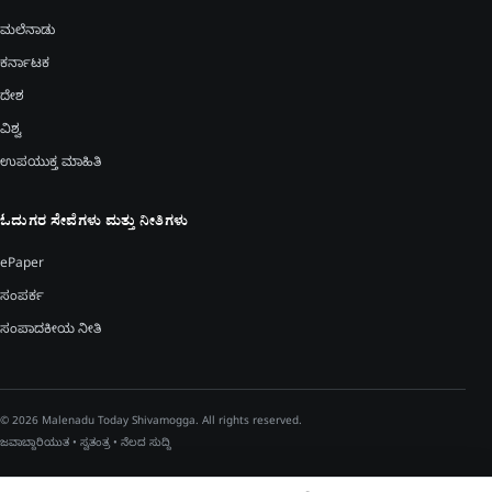
ಮಲೆನಾಡು
ಕರ್ನಾಟಕ
ದೇಶ
ವಿಶ್ವ
ಉಪಯುಕ್ತ ಮಾಹಿತಿ
ಓದುಗರ ಸೇವೆಗಳು ಮತ್ತು ನೀತಿಗಳು
ePaper
ಸಂಪರ್ಕ
ಸಂಪಾದಕೀಯ ನೀತಿ
© 2026 Malenadu Today Shivamogga. All rights reserved.
ಜವಾಬ್ದಾರಿಯುತ • ಸ್ವತಂತ್ರ • ನೆಲದ ಸುದ್ದಿ