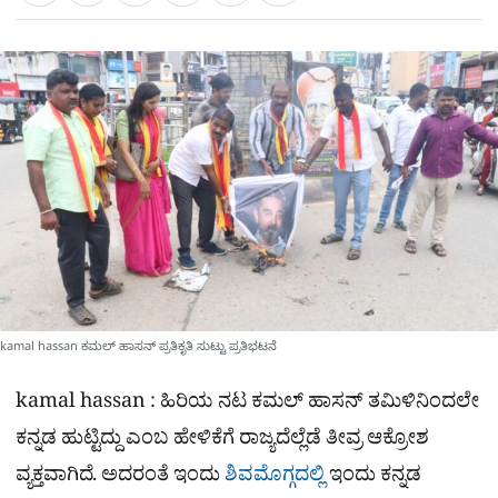
a
c
l
t
e
e
ಕ್
h
s
b
g
A
o
r
a
p
o
a
p
k
m
r
e
kamal hassan ಕಮಲ್​ ಹಾಸನ್​ ಪ್ರತಿಕೃತಿ ಸುಟ್ಟು ಪ್ರತಿಭಟನೆ
kamal hassan : ಹಿರಿಯ ನಟ ಕಮಲ್​ ಹಾಸನ್​ ತಮಿಳಿನಿಂದಲೇ
ಕನ್ನಡ ಹುಟ್ಟಿದ್ದು ಎಂಬ ಹೇಳಿಕೆಗೆ ರಾಜ್ಯದೆಲ್ಲೆಡೆ ತೀವ್ರ ಆಕ್ರೋಶ
ವ್ಯಕ್ತವಾಗಿದೆ. ಅದರಂತೆ ಇಂದು
ಶಿವಮೊಗ್ಗದಲ್ಲಿ
ಇಂದು ಕನ್ನಡ