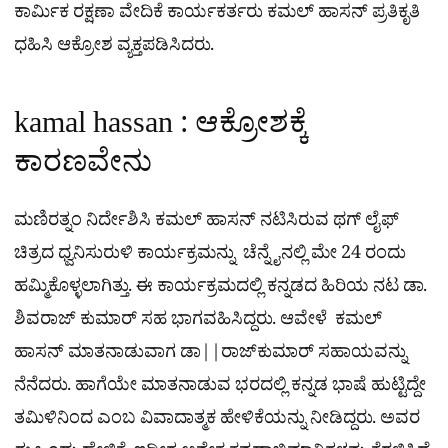
ಕಾರ್ಮಿಕ ರಕ್ಷಣಾ ವೇದಿಕೆ ಕಾರ್ಯಕರ್ತರು ಕಮಲ್​ ಹಾಸನ್​ ಪ್ರತಿಕೃತಿ
ಧಹಿಸಿ ಆಕ್ರೋಶ ವ್ಯಕ್ತಪಡಿಸಿದರು.
kamal hassan : ಆಕ್ರೋಶಕ್ಕೆ
ಕಾರಣವೇನು
ಮಣಿರತ್ನಂ ನಿರ್ದೇಶಿಸಿ ಕಮಲ್​ ಹಾಸನ್​ ನಟಿಸಿರುವ ಥಗ್ ಲೈಫ್​
ಚಿತ್ರದ ಧ್ವನಿಸುರುಳಿ ಕಾರ್ಯಕ್ರಮನ್ನು ಚೆನ್ನೈನಲ್ಲಿ ಮೇ 24 ರಂದು
ಹಮ್ಮಿಕೊಳ್ಳಲಾಗಿತ್ತು. ಈ ಕಾರ್ಯಕ್ರಮದಲ್ಲಿ ಕನ್ನಡದ ಹಿರಿಯ ನಟ ಡಾ.
ಶಿವರಾಜ್​ ಕುಮಾರ್ ಸಹ ಭಾಗವಹಿಸಿದ್ದರು. ಆವೇಳೆ ಕಮಲ್​
ಹಾಸನ್ ಮಾತನಾಡುವಾಗ ಡಾ||ರಾಜ್​ಕುಮಾರ್​ ಸಹಾಯವನ್ನು
ನೆನೆದರು. ಹಾಗೆಯೇ ಮಾತನಾಡುವ​ ಭರದಲ್ಲಿ ಕನ್ನಡ ಭಾಷೆ ಹುಟ್ಟಿದ್ದೇ
ತಮಿಳಿನಿಂದ ಎಂಬ ವಿವಾದಾತ್ಮಕ ಹೇಳಿಕೆಯನ್ನು ನೀಡಿದ್ದರು. ಅವರ