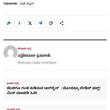
ವಿಷಯಗಳು:
ಗುಡ್ ನ್ಯೂಸ್
W
F
X
T
ಹಂಚಿಕೊಳ್ಳಿ
ಲಿಂ
S
h
a
e
a
c
l
t
e
e
ಕ್
h
s
b
g
A
o
r
a
p
o
a
p
k
m
r
ಲೇಖಕರ ಬಗ್ಗೆ
e
ajjimane ganesh
Malenadu Today Contributor
ಹಿಂದಿನ ಸುದ್ದಿ
ಜೆಂಜಿಗೂ ಗಂಜಿ ಕುಡಿಸುವ ಆನ್​ಲೈನ್​ : ಮೋಸಕ್ಕೂ ಲೇಡಿಸ್ ಫಸ್ಟ್!
ಮಿಸ್ ಮಾಡದೇ ಓದಿ!