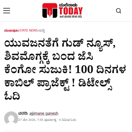
Skip to content
ಮುಖಪುಟ
›
STATE NEWS
›
ಸುದ್ದಿ
ಯುವಜನತೆಗೆ ಗುಡ್ ನ್ಯೂಸ್,
ಶಿವಮೊಗ್ಗಕ್ಕೆ ಬಂದ ಜೆಸಿ
ಕೆಂಗೋ ಸುಜುಕಿ! 100 ದಿನಗಳ
ಕಾಬಿಲ್​ ಪ್ರಾಜೆಕ್ಟ್​ ! ಡಿಟೇಲ್ಸ್
ಓದಿ
ವರದಿ:
ajjimane ganesh
27 ಮೇ 2026, 7:45 ಫೂರ್ವಾಹ್ನ · 4 ನಿಮಿಷ ಓದು