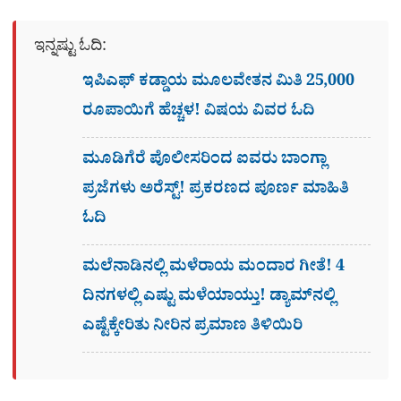
ಇನ್ನಷ್ಟು ಓದಿ:
ಇಪಿಎಫ್ ಕಡ್ಡಾಯ ಮೂಲವೇತನ ಮಿತಿ 25,000
ರೂಪಾಯಿಗೆ ಹೆಚ್ಚಳ! ವಿಷಯ ವಿವರ ಓದಿ
ಮೂಡಿಗೆರೆ ಪೊಲೀಸರಿಂದ ಐವರು ಬಾಂಗ್ಲಾ
ಪ್ರಜೆಗಳು ಅರೆಸ್ಟ್! ಪ್ರಕರಣದ ಪೂರ್ಣ ಮಾಹಿತಿ
ಓದಿ
ಮಲೆನಾಡಿನಲ್ಲಿ ಮಳೆರಾಯ ಮಂದಾರ ಗೀತೆ! 4
ದಿನಗಳಲ್ಲಿ ಎಷ್ಟು ಮಳೆಯಾಯ್ತು! ಡ್ಯಾಮ್​ನಲ್ಲಿ
ಎಷ್ಟೆಕ್ಕೇರಿತು ನೀರಿನ ಪ್ರಮಾಣ ತಿಳಿಯಿರಿ