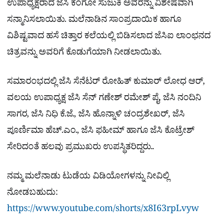
ಉಪಾಧ್ಯಕ್ಷರಾದ ಜೆಸಿ ಕೆಂಗೋ ಸುಜುಕಿ ಅವರನ್ನು ವಿಶೇಷವಾಗಿ
ಸನ್ಮಾನಿಸಲಾಯಿತು. ಮಲೆನಾಡಿನ ಸಾಂಪ್ರದಾಯಿಕ ಹಾಗೂ
ವಿಶಿಷ್ಟವಾದ ಹಸೆ ಚಿತ್ತಾರ ಕಲೆಯಲ್ಲಿ ಬಿಡಿಸಲಾದ ಜೆಸಿಐ ಲಾಂಛನದ
ಚಿತ್ರವನ್ನು ಅವರಿಗೆ ಕೊಡುಗೆಯಾಗಿ ನೀಡಲಾಯಿತು.
ಸಮಾರಂಭದಲ್ಲಿ ಜೆಸಿ ಸೆನೆಟರ್ ರೋಹಿತ್ ಕುಮಾರ್ ಲೋಧ ಆರ್,
ವಲಯ ಉಪಾಧ್ಯಕ್ಷ ಜೆಸಿ ಸೆನ್ ಗಣೇಶ್ ರಮೇಶ್ ಪೈ, ಜೆಸಿ ನಂದಿನಿ
ಸಾಗರ, ಜೆಸಿ ನಿಧಿ ಕೆ.ಜೆ., ಜೆಸಿ ಹೊನ್ನಾಳಿ ಚಂದ್ರಶೇಖರ್, ಜೆಸಿ
ಪೂರ್ಣಿಮಾ ಹೆಚ್.ಎಂ., ಜೆಸಿ ಫಹೀಮ್ ಹಾಗೂ ಜೆಸಿ ಕೊಟ್ರೇಶ್
ಸೇರಿದಂತೆ ಹಲವು ಪ್ರಮುಖರು ಉಪಸ್ಥಿತರಿದ್ದರು..
ನಮ್ಮ ಮಲೆನಾಡು ಟುಡೆಯ ವಿಡಿಯೋಗಳನ್ನು ನೀವಿಲ್ಲಿ
ನೋಡಬಹುದು:
https://www.youtube.com/shorts/x8I63rpLvyw