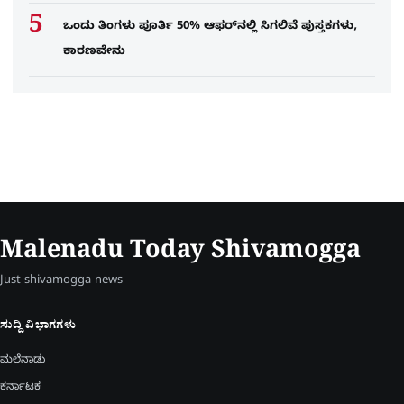
ಒಂದು ತಿಂಗಳು ಪೂರ್ತಿ 50% ಆಫರ್​ನಲ್ಲಿ ಸಿಗಲಿವೆ ಪುಸ್ತಕಗಳು,
ಕಾರಣವೇನು
Malenadu Today Shivamogga
Just shivamogga news
ಸುದ್ದಿ ವಿಭಾಗಗಳು
ಮಲೆನಾಡು
ಕರ್ನಾಟಕ