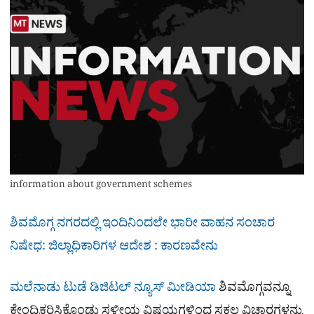
information about government schemes
ಶಿವಮೊಗ್ಗ ನಗರದಲ್ಲಿ ಇಂದಿನಿಂದಲೇ ಭಾರೀ ವಾಹನ ಸಂಚಾರ
ನಿಷೇಧ: ಜಿಲ್ಲಾಧಿಕಾರಿಗಳ ಆದೇಶ : ಕಾರಣವೇನು
ಮಲೆನಾಡು ಟುಡೆ ಡಿಜಿಟಲ್ ನ್ಯೂಸ್ ಮೀಡಿಯಾ
ಶಿವಮೊಗ್ಗವನ್ನೂ
ಕೇಂದ್ರಿಕರಿಸಿಕೊಂಡು ಸ್ಥಳೀಯ ವಿಷಯಗಳಿಂದ ಸಕಲ ವಿಚಾರಗಳನ್ನು