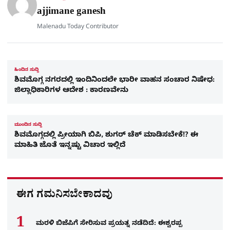
e
ajjimane ganesh
Malenadu Today Contributor
ಹಿಂದಿನ ಸುದ್ದಿ
ಶಿವಮೊಗ್ಗ ನಗರದಲ್ಲಿ ಇಂದಿನಿಂದಲೇ ಭಾರೀ ವಾಹನ ಸಂಚಾರ ನಿಷೇಧ:
ಜಿಲ್ಲಾಧಿಕಾರಿಗಳ ಆದೇಶ : ಕಾರಣವೇನು
ಮುಂದಿನ ಸುದ್ದಿ
ಶಿವಮೊಗ್ಗದಲ್ಲಿ ಪ್ರೀಯಾಗಿ ಬಿಪಿ, ಶುಗರ್ ಚೆಕ್​ ಮಾಡಿಸಬೇಕೆ!? ಈ
ಮಾಹಿತಿ ಜೊತೆ ಇನ್ನಷ್ಟು ವಿಚಾರ ಇಲ್ಲಿದೆ
ಈಗ ಗಮನಿಸಬೇಕಾದವು
ಮರಳಿ ಬಿಜೆಪಿಗೆ ಸೇರಿಸುವ ಪ್ರಯತ್ನ ನಡೆದಿದೆ: ಈಶ್ವರಪ್ಪ