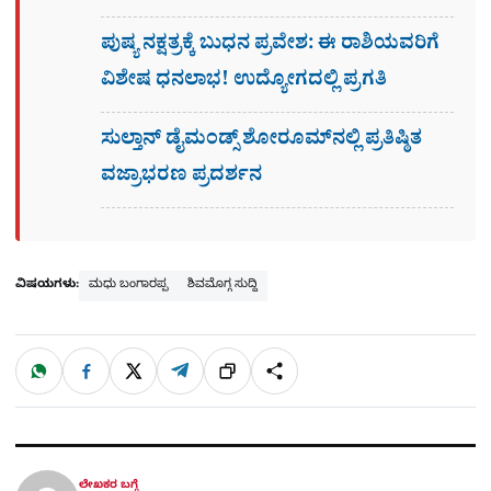
ಪುಷ್ಯ ನಕ್ಷತ್ರಕ್ಕೆ ಬುಧನ ಪ್ರವೇಶ: ಈ ರಾಶಿಯವರಿಗೆ
ವಿಶೇಷ ಧನಲಾಭ! ಉದ್ಯೋಗದಲ್ಲಿ ಪ್ರಗತಿ
ಸುಲ್ತಾನ್ ಡೈಮಂಡ್ಸ್ ಶೋರೂಮ್‌ನಲ್ಲಿ ಪ್ರತಿಷ್ಠಿತ
ವಜ್ರಾಭರಣ ಪ್ರದರ್ಶನ
ವಿಷಯಗಳು:
ಮಧು ಬಂಗಾರಪ್ಪ
ಶಿವಮೊಗ್ಗ ಸುದ್ದಿ
W
F
X
T
ಹಂಚಿಕೊಳ್ಳಿ
ಲಿಂ
S
h
a
e
a
c
l
t
e
e
ಕ್
h
s
b
g
A
o
r
a
p
o
a
p
k
m
r
ಲೇಖಕರ ಬಗ್ಗೆ